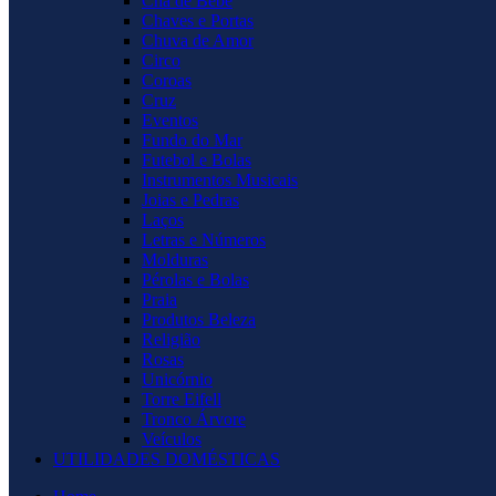
Chá de Bebê
Chaves e Portas
Chuva de Amor
Circo
Coroas
Cruz
Eventos
Fundo do Mar
Futebol e Bolas
Instrumentos Musicais
Joias e Pedras
Laços
Letras e Números
Molduras
Pérolas e Bolas
Praia
Produtos Beleza
Religião
Rosas
Unicórnio
Torre Eifell
Tronco Árvore
Veículos
UTILIDADES DOMÉSTICAS