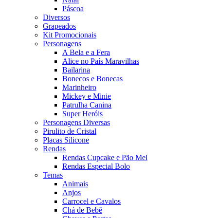
Páscoa
Diversos
Grapeados
Kit Promocionais
Personagens
A Bela e a Fera
Alice no País Maravilhas
Bailarina
Bonecos e Bonecas
Marinheiro
Mickey e Minie
Patrulha Canina
Super Heróis
Personagens Diversas
Pirulito de Cristal
Placas Silicone
Rendas
Rendas Cupcake e Pão Mel
Rendas Especial Bolo
Temas
Animais
Anjos
Carrocel e Cavalos
Chá de Bebê