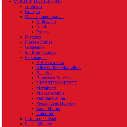
MOLDES DE SILICONE
Arabesco
Coração
Datas Comemorativas
Halloween
Natal
Páscoa
Diversos
Flores e Folhas
Grapeados
Kit Promocionais
Personagens
A Bela e a Fera
Alice no País Maravilhas
Bailarina
Bonecos e Bonecas
DIVERTIDAMENTE
Marinheiro
Mickey e Minie
Patrulha Canina
Personagens Diversas
Super Heróis
Unicórnio
Pirulito de Cristal
Placas Silicone