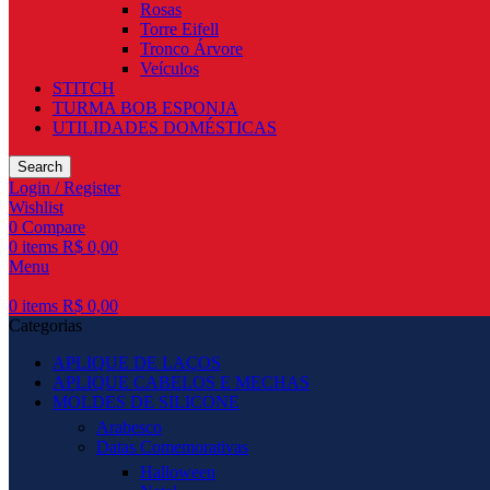
Rosas
Torre Eifell
Tronco Árvore
Veículos
STITCH
TURMA BOB ESPONJA
UTILIDADES DOMÉSTICAS
Search
Login / Register
Wishlist
0
Compare
0
items
R$
0,00
Menu
0
items
R$
0,00
Categorias
APLIQUE DE LAÇOS
APLIQUE CABELOS E MECHAS
MOLDES DE SILICONE
Arabesco
Datas Comemorativas
Halloween