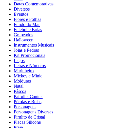
Datas Comemorativas
Diversos
Eventos
Flores e Folhas
Fundo do Mar
Futebol e Bolas
Grapeados
Halloween
Instrumentos Musicais
Joias e Pedras
Kit Promocionais
Laços
Letras e Números
Marinheiro
Mickey e Minie
Molduras
Natal
Páscoa
Patrulha Canina
Pérolas e Bolas
Personagens
Personagens Diversas
Pirulito de Cristal
Placas Silicone
Praia