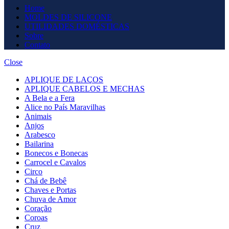
Home
MOLDES DE SILICONE
UTILIDADES DOMÉSTICAS
Sobre
Contato
Close
APLIQUE DE LAÇOS
APLIQUE CABELOS E MECHAS
A Bela e a Fera
Alice no País Maravilhas
Animais
Anjos
Arabesco
Bailarina
Bonecos e Bonecas
Carrocel e Cavalos
Circo
Chá de Bebê
Chaves e Portas
Chuva de Amor
Coração
Coroas
Cruz