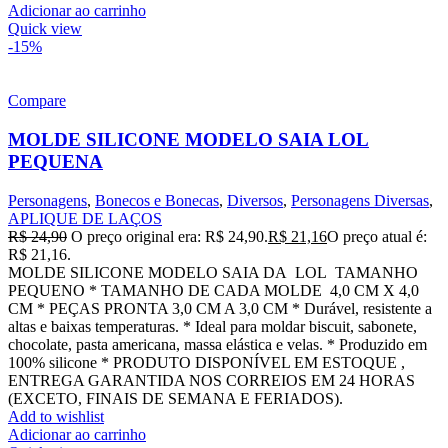
Adicionar ao carrinho
Quick view
-15%
Compare
MOLDE SILICONE MODELO SAIA LOL
PEQUENA
Personagens
,
Bonecos e Bonecas
,
Diversos
,
Personagens Diversas
,
APLIQUE DE LAÇOS
R$
24,90
O preço original era: R$ 24,90.
R$
21,16
O preço atual é:
R$ 21,16.
MOLDE SILICONE MODELO SAIA DA LOL TAMANHO
PEQUENO * TAMANHO DE CADA MOLDE 4,0 CM X 4,0
CM * PEÇAS PRONTA 3,0 CM A 3,0 CM * Durável, resistente a
altas e baixas temperaturas. * Ideal para moldar biscuit, sabonete,
chocolate, pasta americana, massa elástica e velas. * Produzido em
100% silicone * PRODUTO DISPONÍVEL EM ESTOQUE ,
ENTREGA GARANTIDA NOS CORREIOS EM 24 HORAS
(EXCETO, FINAIS DE SEMANA E FERIADOS).
Add to wishlist
Adicionar ao carrinho