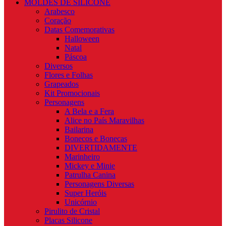
MOLDES DE SILICONE
Arabesco
Coração
Datas Comemorativas
Halloween
Natal
Páscoa
Diversos
Flores e Folhas
Grapeados
Kit Promocionais
Personagens
A Bela e a Fera
Alice no País Maravilhas
Bailarina
Bonecos e Bonecas
DIVERTIDAMENTE
Marinheiro
Mickey e Minie
Patrulha Canina
Personagens Diversas
Super Heróis
Unicórnio
Pirulito de Cristal
Placas Silicone