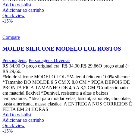
Add to wishlist
Adicionar ao carrinho
Quick view
-15%
Compare
MOLDE SILICONE MODELO LOL ROSTOS
Personagens
,
Personagens Diversas
R$
34,90
O preço original era: R$ 34,90.
R$
29,66
O preço atual é:
R$ 29,66.
*Molde silicone MODELO LOL *Material feito em 100% silicone .
*Tamanho DO MOLDE 9,5 CM X 8,0 CM * PEÇA DEPOIS DE
PRONTA FICA TAMANHO DE 4,5 A 3,5 CM *Confeccionado
em material flexível *Durável, resistente a altas e baixas
temperaturas. *Ideal para moldar velas, biscuit, sabonete, chocolate,
pasta americana, massa elástica. A ENTREGA NOS CORREIOS É
FEITA EM 24 HORAS
Add to wishlist
Adicionar ao carrinho
Quick view
-15%