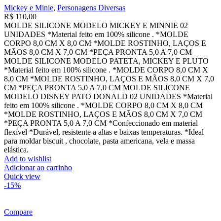
Mickey e Minie
,
Personagens Diversas
R$
110,00
MOLDE SILICONE MODELO MICKEY E MINNIE 02
UNIDADES *Material feito em 100% silicone . *MOLDE
CORPO 8,0 CM X 8,0 CM *MOLDE ROSTINHO, LAÇOS E
MÃOS 8,0 CM X 7,0 CM *PEÇA PRONTA 5,0 A 7,0 CM
MOLDE SILICONE MODELO PATETA, MICKEY E PLUTO
*Material feito em 100% silicone . *MOLDE CORPO 8,0 CM X
8,0 CM *MOLDE ROSTINHO, LAÇOS E MÃOS 8,0 CM X 7,0
CM *PEÇA PRONTA 5,0 A 7,0 CM MOLDE SILICONE
MODELO DISNEY PATO DONALD 02 UNIDADES *Material
feito em 100% silicone . *MOLDE CORPO 8,0 CM X 8,0 CM
*MOLDE ROSTINHO, LAÇOS E MÃOS 8,0 CM X 7,0 CM
*PEÇA PRONTA 5,0 A 7,0 CM *Confeccionado em material
flexível *Durável, resistente a altas e baixas temperaturas. *Ideal
para moldar biscuit , chocolate, pasta americana, vela e massa
elástica.
Add to wishlist
Adicionar ao carrinho
Quick view
-15%
Compare