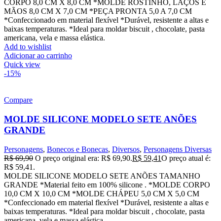
CORPO 8,0 CM X 8,0 CM *MOLDE ROSTINHO, LAÇOS E
MÃOS 8,0 CM X 7,0 CM *PEÇA PRONTA 5,0 A 7,0 CM
*Confeccionado em material flexível *Durável, resistente a altas e
baixas temperaturas. *Ideal para moldar biscuit , chocolate, pasta
americana, vela e massa elástica.
Add to wishlist
Adicionar ao carrinho
Quick view
-15%
Compare
MOLDE SILICONE MODELO SETE ANÕES
GRANDE
Personagens
,
Bonecos e Bonecas
,
Diversos
,
Personagens Diversas
R$
69,90
O preço original era: R$ 69,90.
R$
59,41
O preço atual é:
R$ 59,41.
MOLDE SILICONE MODELO SETE ANÕES TAMANHO
GRANDE *Material feito em 100% silicone . *MOLDE CORPO
10,0 CM X 10,0 CM *MOLDE CHÁPEU 5,0 CM X 5,0 CM
*Confeccionado em material flexível *Durável, resistente a altas e
baixas temperaturas. *Ideal para moldar biscuit , chocolate, pasta
americana, vela e massa elástica.