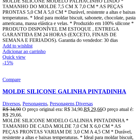
MOLDE SILICONE MODELO PALHACINHO LINDO *
TAMANHO DO MOLDE 7,5 CM X 7,0 CM * AS PEÇAS
PRONTAS 5,0 CM A 5,0 CM * Durável, resistente a altas e baixas
temperaturas. * Ideal para moldar biscuit, sabonete, chocolate, pasta
americana, massa elástica e velas. * Produzido em 100% silicone *
PRODUTO DISPONÍVEL EM ESTOQUE , ENTREGA
GARANTIDA EM 24 HORAS (EXCETO, FINAIS DE
SEMANA E FERIADOS). Garantia do vendedor: 30 dias
Add to wishlist
Adicionar ao carrinho
Quick view
-15%
Compare
MOLDE SILICONE GALINHA PINTADINHA
Diversos
,
Personagens
,
Personagens Diversas
R$
34,90
O preço original era: R$ 34,90.
R$
29,66
O preço atual é:
R$ 29,66.
MOLDE SILICONE MODELO GALINHA PINTADINHA *
TAMANHO DE CADA MOLDE 7,0 CM X 6,0 CM * AS
PEÇAS PRONTAS VARIAM DE 3,0 CM A 4,5 CM * Durável,
resistente a altas e baixas temperaturas. * Ideal para moldar biscuit,