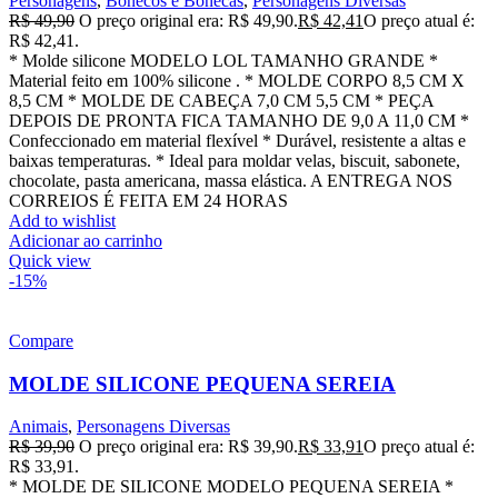
Personagens
,
Bonecos e Bonecas
,
Personagens Diversas
R$
49,90
O preço original era: R$ 49,90.
R$
42,41
O preço atual é:
R$ 42,41.
* Molde silicone MODELO LOL TAMANHO GRANDE *
Material feito em 100% silicone . * MOLDE CORPO 8,5 CM X
8,5 CM * MOLDE DE CABEÇA 7,0 CM 5,5 CM * PEÇA
DEPOIS DE PRONTA FICA TAMANHO DE 9,0 A 11,0 CM *
Confeccionado em material flexível * Durável, resistente a altas e
baixas temperaturas. * Ideal para moldar velas, biscuit, sabonete,
chocolate, pasta americana, massa elástica. A ENTREGA NOS
CORREIOS É FEITA EM 24 HORAS
Add to wishlist
Adicionar ao carrinho
Quick view
-15%
Compare
MOLDE SILICONE PEQUENA SEREIA
Animais
,
Personagens Diversas
R$
39,90
O preço original era: R$ 39,90.
R$
33,91
O preço atual é:
R$ 33,91.
* MOLDE DE SILICONE MODELO PEQUENA SEREIA *