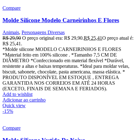
Compare
Molde Silicone Modelo Carneirinhos E Flores
Animais
,
Personagens Diversas
R$
29,90
O preço original era: R$ 29,90.
R$
25,41
O preço atual é:
R$ 25,41.
*Molde silicone MODELO CARNEIRINHOS E FLORES
*Material feito em 100% silicone . *Tamanho 7,5 CM DE
DIÂMETRO *Confeccionado em material flexível *Durável,
resistente a altas e baixas temperaturas. *Ideal para moldar velas,
biscuit, sabonete, chocolate, pasta americana, massa elástica. *
PRODUTO DISPONÍVEL EM ESTOQUE , ENTREGA
GARANTIDA NOS CORREIOS EM ATÉ 24 HORAS
(EXCETO, FINAIS DE SEMANA E FERIADOS).
Add to wishlist
Adicionar ao carrinho
Quick view
-15%
Compare