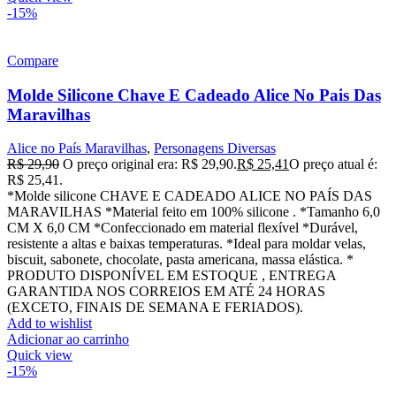
-15%
Compare
Molde Silicone Chave E Cadeado Alice No Pais Das
Maravilhas
Alice no País Maravilhas
,
Personagens Diversas
R$
29,90
O preço original era: R$ 29,90.
R$
25,41
O preço atual é:
R$ 25,41.
*Molde silicone CHAVE E CADEADO ALICE NO PAÍS DAS
MARAVILHAS *Material feito em 100% silicone . *Tamanho 6,0
CM X 6,0 CM *Confeccionado em material flexível *Durável,
resistente a altas e baixas temperaturas. *Ideal para moldar velas,
biscuit, sabonete, chocolate, pasta americana, massa elástica. *
PRODUTO DISPONÍVEL EM ESTOQUE , ENTREGA
GARANTIDA NOS CORREIOS EM ATÉ 24 HORAS
(EXCETO, FINAIS DE SEMANA E FERIADOS).
Add to wishlist
Adicionar ao carrinho
Quick view
-15%