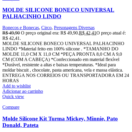
MOLDE SILICONE BONECO UNIVERSAL
PALHACINHO LINDO
Bonecos e Bonecas
,
Circo
,
Personagens Diversas
R$
49,90
O preço original era: R$ 49,90.
R$
42,41
O preço atual é:
R$ 42,41.
MOLDE SILICONE BONECO UNIVERSAL PALHACINHO
LINDO *Material feito em 100% silicone . *TAMANHO DO
MOLDE 11,0 CM X 11,0 CM *PEÇA PRONTA 8,0 CM A 9,0
CM (COM A CABEÇA) *Confeccionado em material flexível
*Durável, resistente a altas e baixas temperaturas. *Ideal para
moldar biscuit , chocolate, pasta americana, vela e massa elástica.
ENTREGA NOS CORREIOS OU TRANSPORTADORA EM 24
HORAS
Add to wishlist
Adicionar ao carrinho
Quick view
Compare
Molde Silicone Kit Turma Mickey, Minnie, Pato
Donald, Pateta