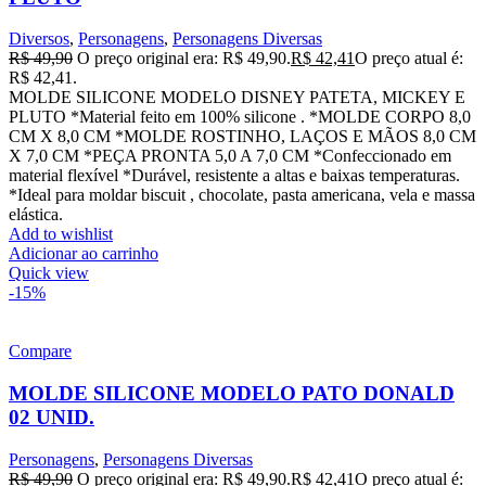
Diversos
,
Personagens
,
Personagens Diversas
R$
49,90
O preço original era: R$ 49,90.
R$
42,41
O preço atual é:
R$ 42,41.
MOLDE SILICONE MODELO DISNEY PATETA, MICKEY E
PLUTO *Material feito em 100% silicone . *MOLDE CORPO 8,0
CM X 8,0 CM *MOLDE ROSTINHO, LAÇOS E MÃOS 8,0 CM
X 7,0 CM *PEÇA PRONTA 5,0 A 7,0 CM *Confeccionado em
material flexível *Durável, resistente a altas e baixas temperaturas.
*Ideal para moldar biscuit , chocolate, pasta americana, vela e massa
elástica.
Add to wishlist
Adicionar ao carrinho
Quick view
-15%
Compare
MOLDE SILICONE MODELO PATO DONALD
02 UNID.
Personagens
,
Personagens Diversas
R$
49,90
O preço original era: R$ 49,90.
R$
42,41
O preço atual é: