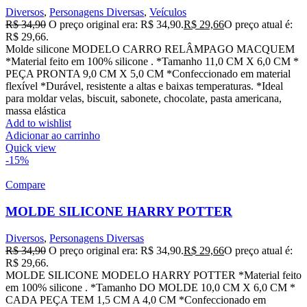
Diversos
,
Personagens Diversas
,
Veículos
R$
34,90
O preço original era: R$ 34,90.
R$
29,66
O preço atual é:
R$ 29,66.
Molde silicone MODELO CARRO RELÂMPAGO MACQUEM
*Material feito em 100% silicone . *Tamanho 11,0 CM X 6,0 CM *
PEÇA PRONTA 9,0 CM X 5,0 CM *Confeccionado em material
flexível *Durável, resistente a altas e baixas temperaturas. *Ideal
para moldar velas, biscuit, sabonete, chocolate, pasta americana,
massa elástica
Add to wishlist
Adicionar ao carrinho
Quick view
-15%
Compare
MOLDE SILICONE HARRY POTTER
Diversos
,
Personagens Diversas
R$
34,90
O preço original era: R$ 34,90.
R$
29,66
O preço atual é:
R$ 29,66.
MOLDE SILICONE MODELO HARRY POTTER *Material feito
em 100% silicone . *Tamanho DO MOLDE 10,0 CM X 6,0 CM *
CADA PEÇA TEM 1,5 CM A 4,0 CM *Confeccionado em