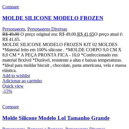
Compare
MOLDE SILICONE MODELO FROZEN
Personagens
,
Personagens Diversas
R$
49,00
O preço original era: R$ 49,00.
R$
41,65
O preço atual é:
R$ 41,65.
MOLDE SILICONE MODELO FROZEN KIT 02 MOLDES
*Material feito em 100% silicone . *MOLDE CORPO 9,0 CM X
8,0 CM * A PEÇA PRONTA FICA - 10,0 *Confeccionado em
material flexível *Durável, resistente a altas e baixas temperaturas.
*Ideal para moldar biscuit , chocolate, pasta americana, vela e massa
elástica.
Add to wishlist
Adicionar ao carrinho
Quick view
-15%
Compare
Molde Silicone Modelo Lol Tamanho Grande