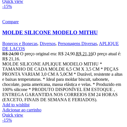
Quick view
-15%
Compare
MOLDE SILICONE MODELO MITHU
Bonecos e Bonecas
,
Diversos
,
Personagens Diversas
,
APLIQUE
DE LAÇOS
R$
24,90
O preço original era: R$ 24,90.
R$
21,16
O preço atual é:
R$ 21,16.
MOLDE SILICONE APLIQUE MODELO MITHU *
TAMANHO DE CADA MOLDE 6,5 CM X 3,5 CM * PEÇAS
PRONTA VARIAM 3,0 CM A 5,0CM * Durável, resistente a altas
e baixas temperaturas. * Ideal para moldar biscuit, sabonete,
chocolate, pasta americana, massa elástica e velas. * Produzido em
100% silicone * PRODUTO DISPONÍVEL EM ESTOQUE ,
ENTREGA GARANTIDA NOS CORREIOS EM 24 HORAS
(EXCETO, FINAIS DE SEMANA E FERIADOS).
Add to wishlist
Adicionar ao carrinho
Quick view
-15%