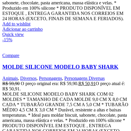
sabonete, chocolate, pasta americana, massa elástica e velas. *
Produzido em 100% silicone * PRODUTO DISPONÍVEL EM
ESTOQUE , ENTREGA GARANTIDA NOS CORREIOS EM
24 HORAS (EXCETO, FINAIS DE SEMANA E FERIADOS).
Add to wishlist
Adicionar ao carrinho
Quick view
-15%
Compare
MOLDE SILICONE MODELO BABY SHARK
Animais
,
Diversos
,
Personagens
,
Personagens Diversas
R$
59,90
O preço original era: R$ 59,90.
R$
50,91
O preço atual é:
R$ 50,91.
MOLDE SILICONE MODELO BABY SHARK COM 02
MOLDES * TAMANHO DE CADA MOLDE 9,0 CM X 8,0 CM
CADA * TUBARÃO GRANDE 7,5 CM A 5,0 CM * TUBARÃO
MÉDIO 4,5 CM X 3,0 CM * Durável, resistente a altas e baixas
temperaturas. * Ideal para moldar biscuit, sabonete, chocolate, pasta
americana, massa elástica e velas. * Produzido em 100% silicone *
PRODUTO DISPONÍVEL EM ESTOQUE , ENTREGA
GARANTIDA NOS CORREIOS EM 24 HORAS (EXCETO,