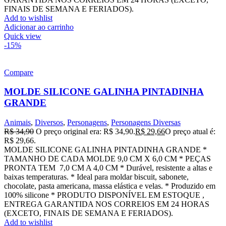
FINAIS DE SEMANA E FERIADOS).
Add to wishlist
Adicionar ao carrinho
Quick view
-15%
Compare
MOLDE SILICONE GALINHA PINTADINHA
GRANDE
Animais
,
Diversos
,
Personagens
,
Personagens Diversas
R$
34,90
O preço original era: R$ 34,90.
R$
29,66
O preço atual é:
R$ 29,66.
MOLDE SILICONE GALINHA PINTADINHA GRANDE *
TAMANHO DE CADA MOLDE 9,0 CM X 6,0 CM * PEÇAS
PRONTA TEM 7,0 CM A 4,0 CM * Durável, resistente a altas e
baixas temperaturas. * Ideal para moldar biscuit, sabonete,
chocolate, pasta americana, massa elástica e velas. * Produzido em
100% silicone * PRODUTO DISPONÍVEL EM ESTOQUE ,
ENTREGA GARANTIDA NOS CORREIOS EM 24 HORAS
(EXCETO, FINAIS DE SEMANA E FERIADOS).
Add to wishlist