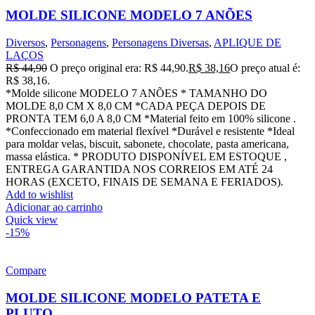
MOLDE SILICONE MODELO 7 ANÕES
Diversos
,
Personagens
,
Personagens Diversas
,
APLIQUE DE
LAÇOS
R$
44,90
O preço original era: R$ 44,90.
R$
38,16
O preço atual é:
R$ 38,16.
*Molde silicone MODELO 7 ANÕES * TAMANHO DO
MOLDE 8,0 CM X 8,0 CM *CADA PEÇA DEPOIS DE
PRONTA TEM 6,0 A 8,0 CM *Material feito em 100% silicone .
*Confeccionado em material flexível *Durável e resistente *Ideal
para moldar velas, biscuit, sabonete, chocolate, pasta americana,
massa elástica. * PRODUTO DISPONÍVEL EM ESTOQUE ,
ENTREGA GARANTIDA NOS CORREIOS EM ATÉ 24
HORAS (EXCETO, FINAIS DE SEMANA E FERIADOS).
Add to wishlist
Adicionar ao carrinho
Quick view
-15%
Compare
MOLDE SILICONE MODELO PATETA E
PLUTO