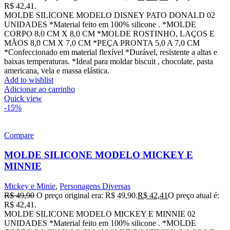
R$ 42,41.
MOLDE SILICONE MODELO DISNEY PATO DONALD 02
UNIDADES *Material feito em 100% silicone . *MOLDE
CORPO 8,0 CM X 8,0 CM *MOLDE ROSTINHO, LAÇOS E
MÃOS 8,0 CM X 7,0 CM *PEÇA PRONTA 5,0 A 7,0 CM
*Confeccionado em material flexível *Durável, resistente a altas e
baixas temperaturas. *Ideal para moldar biscuit , chocolate, pasta
americana, vela e massa elástica.
Add to wishlist
Adicionar ao carrinho
Quick view
-15%
Compare
MOLDE SILICONE MODELO MICKEY E
MINNIE
Mickey e Minie
,
Personagens Diversas
R$
49,90
O preço original era: R$ 49,90.
R$
42,41
O preço atual é:
R$ 42,41.
MOLDE SILICONE MODELO MICKEY E MINNIE 02
UNIDADES *Material feito em 100% silicone . *MOLDE