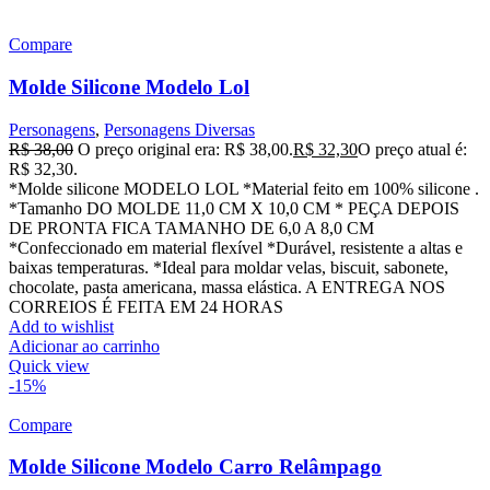
Compare
Molde Silicone Modelo Lol
Personagens
,
Personagens Diversas
R$
38,00
O preço original era: R$ 38,00.
R$
32,30
O preço atual é:
R$ 32,30.
*Molde silicone MODELO LOL *Material feito em 100% silicone .
*Tamanho DO MOLDE 11,0 CM X 10,0 CM * PEÇA DEPOIS
DE PRONTA FICA TAMANHO DE 6,0 A 8,0 CM
*Confeccionado em material flexível *Durável, resistente a altas e
baixas temperaturas. *Ideal para moldar velas, biscuit, sabonete,
chocolate, pasta americana, massa elástica. A ENTREGA NOS
CORREIOS É FEITA EM 24 HORAS
Add to wishlist
Adicionar ao carrinho
Quick view
-15%
Compare
Molde Silicone Modelo Carro Relâmpago