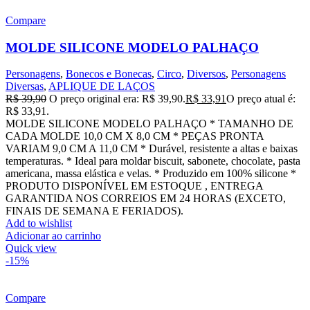
Compare
MOLDE SILICONE MODELO PALHAÇO
Personagens
,
Bonecos e Bonecas
,
Circo
,
Diversos
,
Personagens
Diversas
,
APLIQUE DE LAÇOS
R$
39,90
O preço original era: R$ 39,90.
R$
33,91
O preço atual é:
R$ 33,91.
MOLDE SILICONE MODELO PALHAÇO * TAMANHO DE
CADA MOLDE 10,0 CM X 8,0 CM * PEÇAS PRONTA
VARIAM 9,0 CM A 11,0 CM * Durável, resistente a altas e baixas
temperaturas. * Ideal para moldar biscuit, sabonete, chocolate, pasta
americana, massa elástica e velas. * Produzido em 100% silicone *
PRODUTO DISPONÍVEL EM ESTOQUE , ENTREGA
GARANTIDA NOS CORREIOS EM 24 HORAS (EXCETO,
FINAIS DE SEMANA E FERIADOS).
Add to wishlist
Adicionar ao carrinho
Quick view
-15%
Compare