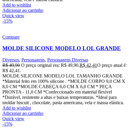
Add to wishlist
Adicionar ao carrinho
Quick view
-15%
Compare
MOLDE SILICONE MODELO LOL GRANDE
Diversos
,
Personagens
,
Personagens Diversas
R$
49,90
O preço original era: R$ 49,90.
R$
42,41
O preço atual é:
R$ 42,41.
MOLDE SILICONE MODELO LOL TAMANHO GRANDE
*Material feito em 100% silicone . *MOLDE CORPO 9,0 CM X
8,0 CM *MOLDE CABEÇA 6,0 CM X 6,0 CM * PEÇA
PRONTA - 11,0 CM *Confeccionado em material flexível
*Durável, resistente a altas e baixas temperaturas. *Ideal para
moldar biscuit , chocolate, pasta americana, vela e massa elástica.
Add to wishlist
Adicionar ao carrinho
Quick view
-15%