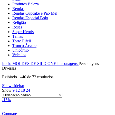
Produtos Beleza
Rendas
Rendas Cupcake e Pão Mel
Rendas Especial Bolo
Religião
Rosas
Super Heróis
Temas
Torre Eifell
Tronco Árvore
Unicórnio
Veículos
Início
MOLDES DE SILICONE
Personagens
Personagens
Diversas
Exibindo 1–40 de 72 resultados
Show sidebar
Show
9
12
18
24
-15%
Compare