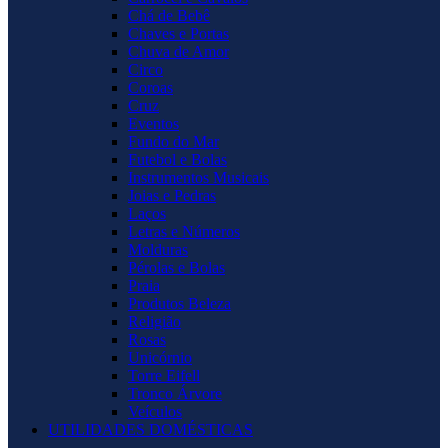
Chá de Bebê
Chaves e Portas
Chuva de Amor
Circo
Coroas
Cruz
Eventos
Fundo do Mar
Futebol e Bolas
Instrumentos Musicais
Joias e Pedras
Laços
Letras e Números
Molduras
Pérolas e Bolas
Praia
Produtos Beleza
Religião
Rosas
Unicórnio
Torre Eifell
Tronco Árvore
Veículos
UTILIDADES DOMÉSTICAS