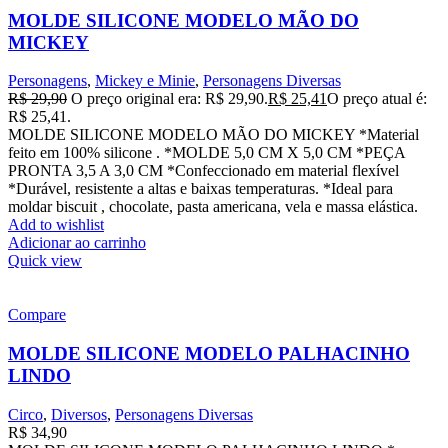
MOLDE SILICONE MODELO MÃO DO
MICKEY
Personagens
,
Mickey e Minie
,
Personagens Diversas
R$
29,90
O preço original era: R$ 29,90.
R$
25,41
O preço atual é:
R$ 25,41.
MOLDE SILICONE MODELO MÃO DO MICKEY *Material
feito em 100% silicone . *MOLDE 5,0 CM X 5,0 CM *PEÇA
PRONTA 3,5 A 3,0 CM *Confeccionado em material flexível
*Durável, resistente a altas e baixas temperaturas. *Ideal para
moldar biscuit , chocolate, pasta americana, vela e massa elástica.
Add to wishlist
Adicionar ao carrinho
Quick view
Compare
MOLDE SILICONE MODELO PALHACINHO
LINDO
Circo
,
Diversos
,
Personagens Diversas
R$
34,90