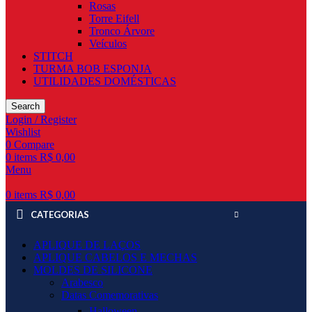
Rosas
Torre Eifell
Tronco Árvore
Veículos
STITCH
TURMA BOB ESPONJA
UTILIDADES DOMÉSTICAS
Search
Login / Register
Wishlist
0
Compare
0
items
R$
0,00
Menu
0
items
R$
0,00
CATEGORIAS
APLIQUE DE LAÇOS
APLIQUE CABELOS E MECHAS
MOLDES DE SILICONE
Arabesco
Datas Comemorativas
Halloween