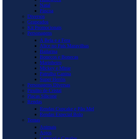
Natal
Páscoa
Diversos
Grapeados
Kit Promocionais
Personagens
A Bela e a Fera
Alice no País Maravilhas
Bailarina
Bonecos e Bonecas
Marinheiro
Mickey e Minie
Patrulha Canina
Super Heróis
Personagens Diversas
Pirulito de Cristal
Placas Silicone
Rendas
Rendas Cupcake e Pão Mel
Rendas Especial Bolo
Temas
Animais
Anjos
Carrocel e Cavalos