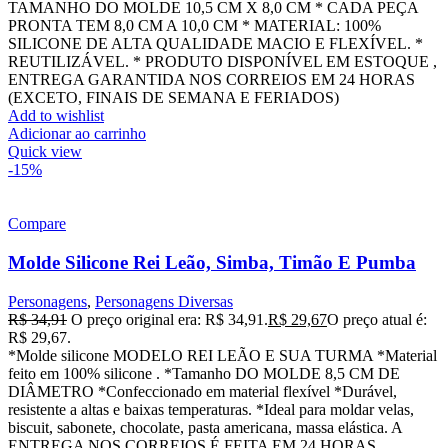
TAMANHO DO MOLDE 10,5 CM X 8,0 CM * CADA PEÇA
PRONTA TEM 8,0 CM A 10,0 CM * MATERIAL: 100%
SILICONE DE ALTA QUALIDADE MACIO E FLEXÍVEL. *
REUTILIZÁVEL. * PRODUTO DISPONÍVEL EM ESTOQUE ,
ENTREGA GARANTIDA NOS CORREIOS EM 24 HORAS
(EXCETO, FINAIS DE SEMANA E FERIADOS)
Add to wishlist
Adicionar ao carrinho
Quick view
-15%
Compare
Molde Silicone Rei Leão, Simba, Timão E Pumba
Personagens
,
Personagens Diversas
R$
34,91
O preço original era: R$ 34,91.
R$
29,67
O preço atual é:
R$ 29,67.
*Molde silicone MODELO REI LEÃO E SUA TURMA *Material
feito em 100% silicone . *Tamanho DO MOLDE 8,5 CM DE
DIÂMETRO *Confeccionado em material flexível *Durável,
resistente a altas e baixas temperaturas. *Ideal para moldar velas,
biscuit, sabonete, chocolate, pasta americana, massa elástica. A
ENTREGA NOS CORREIOS É FEITA EM 24 HORAS