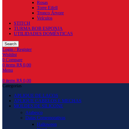
Rosas
Torre Eifell
Tronco Árvore
Veículos
STITCH
TURMA BOB ESPONJA
UTILIDADES DOMÉSTICAS
Search
Login / Register
Wishlist
0
Compare
0
items
R$
0,00
Menu
0
items
R$
0,00
Categorias
APLIQUE DE LAÇOS
APLIQUE CABELOS E MECHAS
MOLDES DE SILICONE
Arabesco
Datas Comemorativas
Halloween