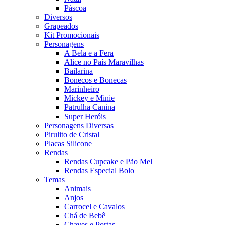
Páscoa
Diversos
Grapeados
Kit Promocionais
Personagens
A Bela e a Fera
Alice no País Maravilhas
Bailarina
Bonecos e Bonecas
Marinheiro
Mickey e Minie
Patrulha Canina
Super Heróis
Personagens Diversas
Pirulito de Cristal
Placas Silicone
Rendas
Rendas Cupcake e Pão Mel
Rendas Especial Bolo
Temas
Animais
Anjos
Carrocel e Cavalos
Chá de Bebê
Chaves e Portas