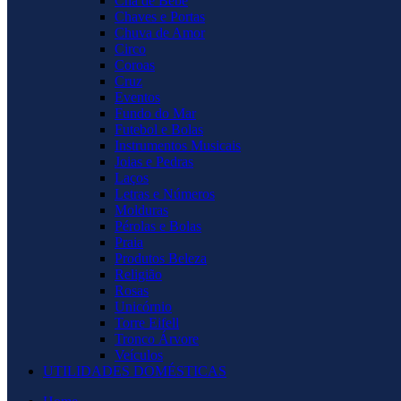
Chá de Bebê
Chaves e Portas
Chuva de Amor
Circo
Coroas
Cruz
Eventos
Fundo do Mar
Futebol e Bolas
Instrumentos Musicais
Joias e Pedras
Laços
Letras e Números
Molduras
Pérolas e Bolas
Praia
Produtos Beleza
Religião
Rosas
Unicórnio
Torre Eifell
Tronco Árvore
Veículos
UTILIDADES DOMÉSTICAS