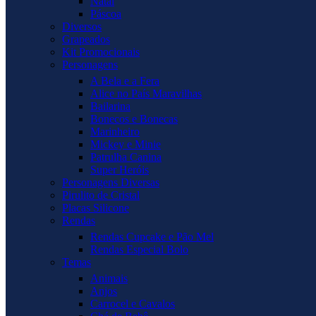
Natal
Páscoa
Diversos
Grapeados
Kit Promocionais
Personagens
A Bela e a Fera
Alice no País Maravilhas
Bailarina
Bonecos e Bonecas
Marinheiro
Mickey e Minie
Patrulha Canina
Super Heróis
Personagens Diversas
Pirulito de Cristal
Placas Silicone
Rendas
Rendas Cupcake e Pão Mel
Rendas Especial Bolo
Temas
Animais
Anjos
Carrocel e Cavalos