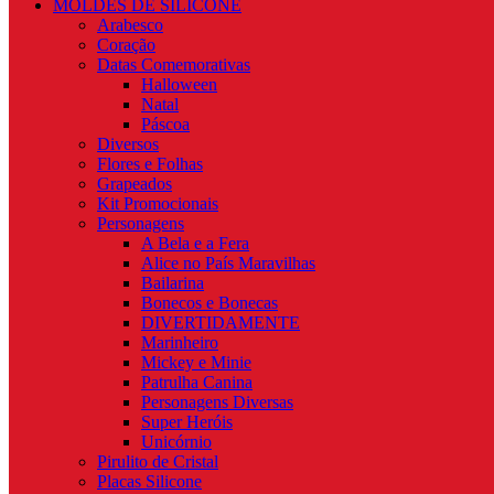
MOLDES DE SILICONE
Arabesco
Coração
Datas Comemorativas
Halloween
Natal
Páscoa
Diversos
Flores e Folhas
Grapeados
Kit Promocionais
Personagens
A Bela e a Fera
Alice no País Maravilhas
Bailarina
Bonecos e Bonecas
DIVERTIDAMENTE
Marinheiro
Mickey e Minie
Patrulha Canina
Personagens Diversas
Super Heróis
Unicórnio
Pirulito de Cristal
Placas Silicone