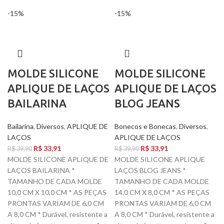
-15%
-15%
MOLDE SILICONE
MOLDE SILICONE
APLIQUE DE LAÇOS
APLIQUE DE LAÇOS
BAILARINA
BLOG JEANS
Bailarina
,
Diversos
,
APLIQUE DE
Bonecos e Bonecas
,
Diversos
,
LAÇOS
APLIQUE DE LAÇOS
R$
33,91
R$
33,91
R$
39,90
R$
39,90
MOLDE SILICONE APLIQUE DE
MOLDE SILICONE APLIQUE
LAÇOS BAILARINA *
LAÇOS BLOG JEANS *
TAMANHO DE CADA MOLDE
TAMANHO DE CADA MOLDE
10,0 CM X 10,0 CM * AS PEÇAS
14,0 CM X 8,0 CM * AS PEÇAS
PRONTAS VARIAM DE 6,0 CM
PRONTAS VARIAM DE 6,0 CM
A 8,0 CM * Durável, resistente a
A 8,0 CM * Durável, resistente a