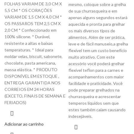
FOLHAS VARIAM DE 3,0 CM X
mesmo, coloque sobre a grelha
5,5 CM * OS CORAÇÕES
de sua churrasqueira e em
VARIAM DE 1,5 CM X 4,0 CM *
apenas alguns segundos estará
OS PASSAROS TEM 2,5 CM X
aquecida e pronta para grelhar
2,0 CM * Confeccionado em
os mais diversos tipos de
100% silicone. * Durável,
alimentos. Além de ser prática,
resistente a altas e baixas
leve e de fácil manuseio,a grelha
temperaturas. * Ideal para
flexível tem um custo benefício
moldar velas, biscuit, sabonete,
muito atrativo. Com este
chocolate, pasta americana,
acessório você poderá grelhar
massa elástica. * PRODUTO
flexível teflon para a carnes e
DISPONÍVEL EM ESTOQUE ,
acompanhamentos com maior
ENTREGA GARANTIDA NOS
facilidade e praticidade. Você
CORREIOS EM 24 HORAS
pode preparar grelhados na
(EXCETO, FINAIS DE SEMANA E
churrasqueira e acrescentar
FERIADOS)
temperos líquidos sem que
estes também caiam causando
indesejáveis.
Adicionar ao carrinho