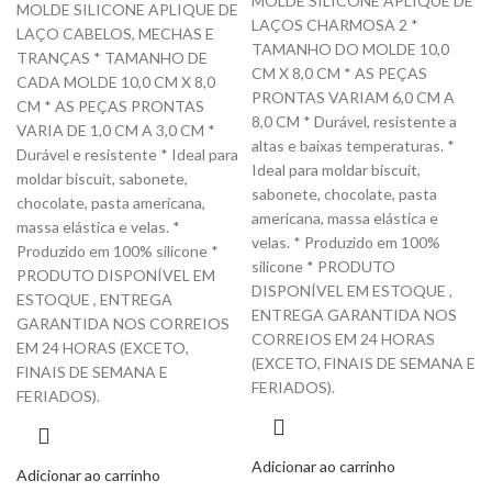
MOLDE SILICONE APLIQUE DE
MOLDE SILICONE APLIQUE DE
LAÇOS CHARMOSA 2 *
LAÇO CABELOS, MECHAS E
TAMANHO DO MOLDE 10,0
TRANÇAS * TAMANHO DE
CM X 8,0 CM * AS PEÇAS
CADA MOLDE 10,0 CM X 8,0
PRONTAS VARIAM 6,0 CM A
CM * AS PEÇAS PRONTAS
8,0 CM * Durável, resistente a
VARIA DE 1,0 CM A 3,0 CM *
altas e baixas temperaturas. *
Durável e resistente * Ideal para
Ideal para moldar biscuit,
moldar biscuit, sabonete,
sabonete, chocolate, pasta
chocolate, pasta americana,
americana, massa elástica e
massa elástica e velas. *
velas. * Produzido em 100%
Produzido em 100% silicone *
silicone * PRODUTO
PRODUTO DISPONÍVEL EM
DISPONÍVEL EM ESTOQUE ,
ESTOQUE , ENTREGA
ENTREGA GARANTIDA NOS
GARANTIDA NOS CORREIOS
CORREIOS EM 24 HORAS
EM 24 HORAS (EXCETO,
(EXCETO, FINAIS DE SEMANA E
FINAIS DE SEMANA E
FERIADOS).
FERIADOS).
Adicionar ao carrinho
Adicionar ao carrinho