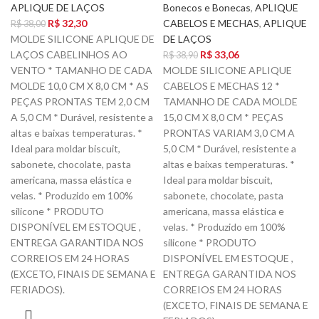
APLIQUE DE LAÇOS
Bonecos e Bonecas
,
APLIQUE
R$
32,30
CABELOS E MECHAS
,
APLIQUE
R$
38,00
MOLDE SILICONE APLIQUE DE
DE LAÇOS
LAÇOS CABELINHOS AO
R$
33,06
R$
38,90
VENTO * TAMANHO DE CADA
MOLDE SILICONE APLIQUE
MOLDE 10,0 CM X 8,0 CM * AS
CABELOS E MECHAS 12 *
PEÇAS PRONTAS TEM 2,0 CM
TAMANHO DE CADA MOLDE
A 5,0 CM * Durável, resistente a
15,0 CM X 8,0 CM * PEÇAS
altas e baixas temperaturas. *
PRONTAS VARIAM 3,0 CM A
Ideal para moldar biscuit,
5,0 CM * Durável, resistente a
sabonete, chocolate, pasta
altas e baixas temperaturas. *
americana, massa elástica e
Ideal para moldar biscuit,
velas. * Produzido em 100%
sabonete, chocolate, pasta
silicone * PRODUTO
americana, massa elástica e
DISPONÍVEL EM ESTOQUE ,
velas. * Produzido em 100%
ENTREGA GARANTIDA NOS
silicone * PRODUTO
CORREIOS EM 24 HORAS
DISPONÍVEL EM ESTOQUE ,
(EXCETO, FINAIS DE SEMANA E
ENTREGA GARANTIDA NOS
FERIADOS).
CORREIOS EM 24 HORAS
(EXCETO, FINAIS DE SEMANA E