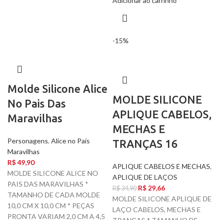
Adicionar ao carrinho
-15%
Molde Silicone Alice
MOLDE SILICONE
No Pais Das
APLIQUE CABELOS,
Maravilhas
MECHAS E
Personagens
,
Alice no País
TRANÇAS 16
Maravilhas
R$
49,90
APLIQUE CABELOS E MECHAS
,
MOLDE SILICONE ALICE NO
APLIQUE DE LAÇOS
PAIS DAS MARAVILHAS *
R$
29,66
R$
34,90
TAMANHO DE CADA MOLDE
MOLDE SILICONE APLIQUE DE
10,0 CM X 10,0 CM * PEÇAS
LAÇO CABELOS, MECHAS E
PRONTA VARIAM 2,0 CM A 4,5