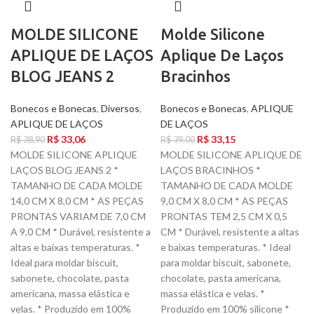
MOLDE SILICONE
Molde Silicone
APLIQUE DE LAÇOS
Aplique De Laços
BLOG JEANS 2
Bracinhos
Bonecos e Bonecas
,
Diversos
,
Bonecos e Bonecas
,
APLIQUE
APLIQUE DE LAÇOS
DE LAÇOS
R$
33,06
R$
33,15
R$
38,90
R$
39,00
MOLDE SILICONE APLIQUE
MOLDE SILICONE APLIQUE DE
LAÇOS BLOG JEANS 2 *
LAÇOS BRACINHOS *
TAMANHO DE CADA MOLDE
TAMANHO DE CADA MOLDE
14,0 CM X 8,0 CM * AS PEÇAS
9,0 CM X 8,0 CM * AS PEÇAS
PRONTAS VARIAM DE 7,0 CM
PRONTAS TEM 2,5 CM X 0,5
A 9,0 CM * Durável, resistente a
CM * Durável, resistente a altas
altas e baixas temperaturas. *
e baixas temperaturas. * Ideal
Ideal para moldar biscuit,
para moldar biscuit, sabonete,
sabonete, chocolate, pasta
chocolate, pasta americana,
americana, massa elástica e
massa elástica e velas. *
velas. * Produzido em 100%
Produzido em 100% silicone *