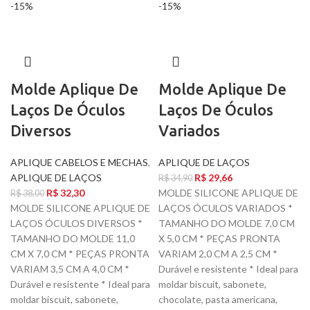
-15%
-15%
Molde Aplique De
Molde Aplique De
Laços De Óculos
Laços De Óculos
Diversos
Variados
APLIQUE CABELOS E MECHAS
,
APLIQUE DE LAÇOS
APLIQUE DE LAÇOS
R$
29,66
R$
34,90
R$
32,30
MOLDE SILICONE APLIQUE DE
R$
38,00
MOLDE SILICONE APLIQUE DE
LAÇOS ÓCULOS VARIADOS *
LAÇOS ÓCULOS DIVERSOS *
TAMANHO DO MOLDE 7,0 CM
TAMANHO DO MOLDE 11,0
X 5,0 CM * PEÇAS PRONTA
CM X 7,0 CM * PEÇAS PRONTA
VARIAM 2,0 CM A 2,5 CM *
VARIAM 3,5 CM A 4,0 CM *
Durável e resistente * Ideal para
Durável e resistente * Ideal para
moldar biscuit, sabonete,
moldar biscuit, sabonete,
chocolate, pasta americana,