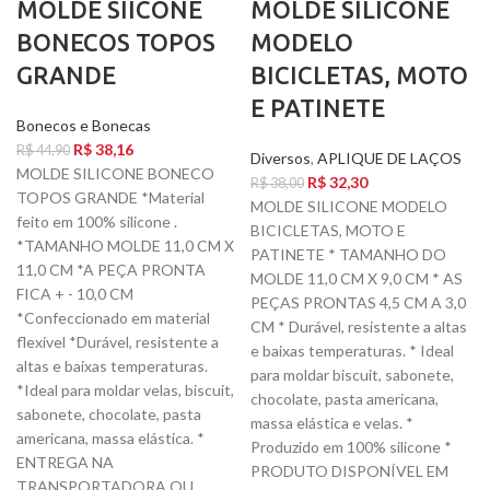
MOLDE SIICONE
MOLDE SILICONE
BONECOS TOPOS
MODELO
GRANDE
BICICLETAS, MOTO
E PATINETE
Bonecos e Bonecas
R$
38,16
R$
44,90
Diversos
,
APLIQUE DE LAÇOS
MOLDE SILICONE BONECO
R$
32,30
R$
38,00
TOPOS GRANDE *Material
MOLDE SILICONE MODELO
feito em 100% silicone .
BICICLETAS, MOTO E
*TAMANHO MOLDE 11,0 CM X
PATINETE * TAMANHO DO
11,0 CM *A PEÇA PRONTA
MOLDE 11,0 CM X 9,0 CM * AS
FICA + - 10,0 CM
PEÇAS PRONTAS 4,5 CM A 3,0
*Confeccionado em material
CM * Durável, resistente a altas
flexível *Durável, resistente a
e baixas temperaturas. * Ideal
altas e baixas temperaturas.
para moldar biscuit, sabonete,
*Ideal para moldar velas, biscuit,
chocolate, pasta americana,
sabonete, chocolate, pasta
massa elástica e velas. *
americana, massa elástica. *
Produzido em 100% silicone *
ENTREGA NA
PRODUTO DISPONÍVEL EM
TRANSPORTADORA OU