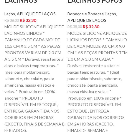
LACINHOS
LACINHOS FOFOS
Laços
,
APLIQUE DE LAÇOS
Bonecos e Bonecas
,
Laços
,
R$
32,30
APLIQUE DE LAÇOS
R$
38,00
MOLDE SILICONE APLIQUE DE
R$
32,30
R$
38,00
LACINHOS LINDOS *
MOLDE SILICONE APLIQUE DE
TAMANHO DE CADA MOLDE
LICINHOS FOFOS * TAMANHO
10,5 CM X 5,5 CM * AS PEÇAS
DE CADA MOLDE 9,0 CM X 9,0
PRONTAS VARIAM DE 2,0 CM
CM * AS PEÇAS PRONTAS TEM
A 3,5 CM * Durável, resistente a
1,0 CM A 3,0 CM CADA *
altas e baixas temperaturas. *
Durável, resistente a altas e
Ideal para moldar biscuit,
baixas temperaturas. * Ideal
sabonete, chocolate, pasta
para moldar biscuit, sabonete,
americana, massa elástica e
chocolate, pasta americana,
velas. * Produzido em 100%
massa elástica e velas. *
silicone * PRODUTO
Produzido em 100% silicone *
DISPONÍVEL EM ESTOQUE ,
PRODUTO DISPONÍVEL EM
ENTREGA GARANTIDA NOS
ESTOQUE , ENTREGA
CORREIOS EM 24 HORAS
GARANTIDA NOS CORREIOS
(EXCETO, FINAIS DE SEMANA E
EM 24 HORAS (EXCETO,
FERIADOS).
FINAIS DE SEMANA E