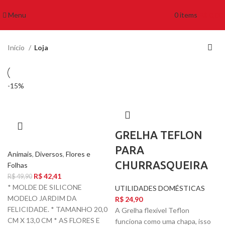
Menu
0
items
R$
0,00
Início
Loja
-15%
GRELHA TEFLON
PARA
Animais
,
Diversos
,
Flores e
CHURRASQUEIRA
Folhas
R$
42,41
R$
49,90
* MOLDE DE SILICONE
UTILIDADES DOMÉSTICAS
MODELO JARDIM DA
R$
24,90
FELICIDADE. * TAMANHO 20,0
A Grelha flexível Teflon
CM X 13,0 CM * AS FLORES E
funciona como uma chapa, isso