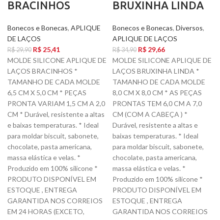
BRACINHOS
BRUXINHA LINDA
Bonecos e Bonecas
,
APLIQUE
Bonecos e Bonecas
,
Diversos
,
DE LAÇOS
APLIQUE DE LAÇOS
R$
25,41
R$
29,66
R$
29,90
R$
34,90
MOLDE SILICONE APLIQUE DE
MOLDE SILICONE APLIQUE DE
LAÇOS BRACINHOS *
LAÇOS BRUXINHA LINDA *
TAMANHO DE CADA MOLDE
TAMANHO DE CADA MOLDE
6,5 CM X 5,0 CM * PEÇAS
8,0 CM X 8,0 CM * AS PEÇAS
PRONTA VARIAM 1,5 CM A 2,0
PRONTAS TEM 6,0 CM A 7,0
CM * Durável, resistente a altas
CM (COM A CABEÇA ) *
e baixas temperaturas. * Ideal
Durável, resistente a altas e
para moldar biscuit, sabonete,
baixas temperaturas. * Ideal
chocolate, pasta americana,
para moldar biscuit, sabonete,
massa elástica e velas. *
chocolate, pasta americana,
Produzido em 100% silicone *
massa elástica e velas. *
PRODUTO DISPONÍVEL EM
Produzido em 100% silicone *
ESTOQUE , ENTREGA
PRODUTO DISPONÍVEL EM
GARANTIDA NOS CORREIOS
ESTOQUE , ENTREGA
EM 24 HORAS (EXCETO,
GARANTIDA NOS CORREIOS