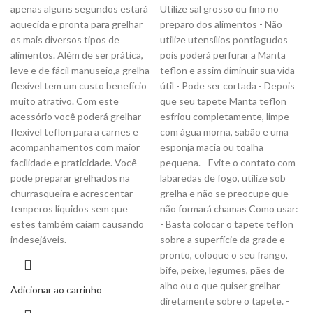
apenas alguns segundos estará
Utilize sal grosso ou fino no
aquecida e pronta para grelhar
preparo dos alimentos - Não
os mais diversos tipos de
utilize utensílios pontiagudos
alimentos. Além de ser prática,
pois poderá perfurar a Manta
leve e de fácil manuseio,a grelha
teflon e assim diminuir sua vida
flexível tem um custo benefício
útil - Pode ser cortada - Depois
muito atrativo. Com este
que seu tapete Manta teflon
acessório você poderá grelhar
esfriou completamente, limpe
flexível teflon para a carnes e
com água morna, sabão e uma
acompanhamentos com maior
esponja macia ou toalha
facilidade e praticidade. Você
pequena. - Evite o contato com
pode preparar grelhados na
labaredas de fogo, utilize sob
churrasqueira e acrescentar
grelha e não se preocupe que
temperos líquidos sem que
não formará chamas Como usar:
estes também caiam causando
- Basta colocar o tapete teflon
indesejáveis.
sobre a superfície da grade e
pronto, coloque o seu frango,
bife, peixe, legumes, pães de
alho ou o que quiser grelhar
Adicionar ao carrinho
diretamente sobre o tapete. -