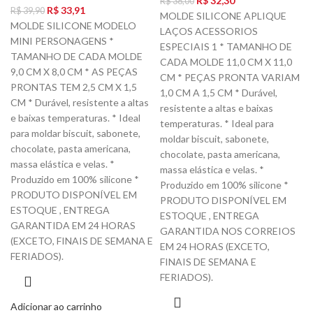
R$
32,30
R$
38,00
R$
33,91
R$
39,90
MOLDE SILICONE APLIQUE
MOLDE SILICONE MODELO
LAÇOS ACESSORIOS
MINI PERSONAGENS *
ESPECIAIS 1 * TAMANHO DE
TAMANHO DE CADA MOLDE
CADA MOLDE 11,0 CM X 11,0
9,0 CM X 8,0 CM * AS PEÇAS
CM * PEÇAS PRONTA VARIAM
PRONTAS TEM 2,5 CM X 1,5
1,0 CM A 1,5 CM * Durável,
CM * Durável, resistente a altas
resistente a altas e baixas
e baixas temperaturas. * Ideal
temperaturas. * Ideal para
para moldar biscuit, sabonete,
moldar biscuit, sabonete,
chocolate, pasta americana,
chocolate, pasta americana,
massa elástica e velas. *
massa elástica e velas. *
Produzido em 100% silicone *
Produzido em 100% silicone *
PRODUTO DISPONÍVEL EM
PRODUTO DISPONÍVEL EM
ESTOQUE , ENTREGA
ESTOQUE , ENTREGA
GARANTIDA EM 24 HORAS
GARANTIDA NOS CORREIOS
(EXCETO, FINAIS DE SEMANA E
EM 24 HORAS (EXCETO,
FERIADOS).
FINAIS DE SEMANA E
FERIADOS).
Adicionar ao carrinho