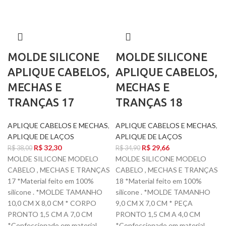
MOLDE SILICONE
MOLDE SILICONE
APLIQUE CABELOS,
APLIQUE CABELOS,
MECHAS E
MECHAS E
TRANÇAS 17
TRANÇAS 18
APLIQUE CABELOS E MECHAS
,
APLIQUE CABELOS E MECHAS
,
APLIQUE DE LAÇOS
APLIQUE DE LAÇOS
R$
32,30
R$
29,66
R$
38,00
R$
34,90
MOLDE SILICONE MODELO
MOLDE SILICONE MODELO
CABELO , MECHAS E TRANÇAS
CABELO , MECHAS E TRANÇAS
17 *Material feito em 100%
18 *Material feito em 100%
silicone . *MOLDE TAMANHO
silicone . *MOLDE TAMANHO
10,0 CM X 8,0 CM * CORPO
9,0 CM X 7,0 CM * PEÇA
PRONTO 1,5 CM A 7,0 CM
PRONTO 1,5 CM A 4,0 CM
*Confeccionado em material
*Confeccionado em material