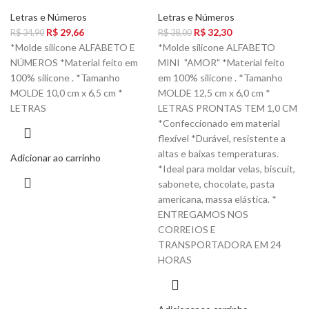
Letras e Números
Letras e Números
R$
29,66
R$
32,30
R$
34,90
R$
38,00
*Molde silicone ALFABETO E
*Molde silicone ALFABETO
NÚMEROS *Material feito em
MINI "AMOR" *Material feito
100% silicone . *Tamanho
em 100% silicone . *Tamanho
MOLDE 10,0 cm x 6,5 cm *
MOLDE 12,5 cm x 6,0 cm *
LETRAS
LETRAS PRONTAS TEM 1,0 CM
*Confeccionado em material
flexível *Durável, resistente a
altas e baixas temperaturas.
Adicionar ao carrinho
*Ideal para moldar velas, biscuit,
sabonete, chocolate, pasta
americana, massa elástica. *
ENTREGAMOS NOS
CORREIOS E
TRANSPORTADORA EM 24
HORAS