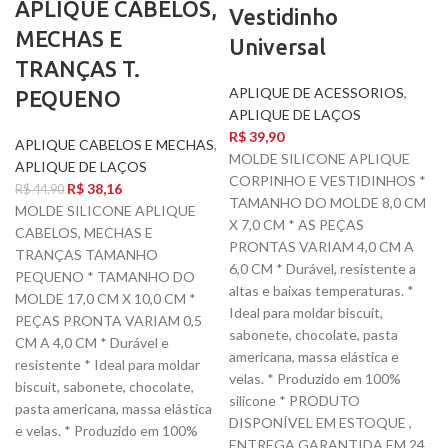
APLIQUE CABELOS,
Vestidinho
MECHAS E
Universal
TRANÇAS T.
APLIQUE DE ACESSORIOS
,
PEQUENO
APLIQUE DE LAÇOS
R$
39,90
APLIQUE CABELOS E MECHAS
,
MOLDE SILICONE APLIQUE
APLIQUE DE LAÇOS
CORPINHO E VESTIDINHOS *
R$
38,16
R$
44,90
TAMANHO DO MOLDE 8,0 CM
MOLDE SILICONE APLIQUE
X 7,0 CM * AS PEÇAS
CABELOS, MECHAS E
PRONTAS VARIAM 4,0 CM A
TRANÇAS TAMANHO
6,0 CM * Durável, resistente a
PEQUENO * TAMANHO DO
altas e baixas temperaturas. *
MOLDE 17,0 CM X 10,0 CM *
Ideal para moldar biscuit,
PEÇAS PRONTA VARIAM 0,5
sabonete, chocolate, pasta
CM A 4,0 CM * Durável e
americana, massa elástica e
resistente * Ideal para moldar
velas. * Produzido em 100%
biscuit, sabonete, chocolate,
silicone * PRODUTO
pasta americana, massa elástica
DISPONÍVEL EM ESTOQUE ,
e velas. * Produzido em 100%
ENTREGA GARANTIDA EM 24