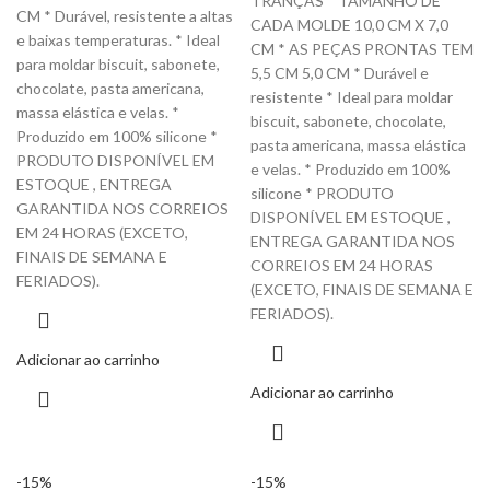
TRANÇAS * TAMANHO DE
CM * Durável, resistente a altas
CADA MOLDE 10,0 CM X 7,0
e baixas temperaturas. * Ideal
CM * AS PEÇAS PRONTAS TEM
para moldar biscuit, sabonete,
5,5 CM 5,0 CM * Durável e
chocolate, pasta americana,
resistente * Ideal para moldar
massa elástica e velas. *
biscuit, sabonete, chocolate,
Produzido em 100% silicone *
pasta americana, massa elástica
PRODUTO DISPONÍVEL EM
e velas. * Produzido em 100%
ESTOQUE , ENTREGA
silicone * PRODUTO
GARANTIDA NOS CORREIOS
DISPONÍVEL EM ESTOQUE ,
EM 24 HORAS (EXCETO,
ENTREGA GARANTIDA NOS
FINAIS DE SEMANA E
CORREIOS EM 24 HORAS
FERIADOS).
(EXCETO, FINAIS DE SEMANA E
FERIADOS).
Adicionar ao carrinho
Adicionar ao carrinho
-15%
-15%