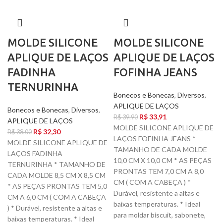
MOLDE SILICONE
MOLDE SILICONE
APLIQUE DE LAÇOS
APLIQUE DE LAÇOS
FADINHA
FOFINHA JEANS
TERNURINHA
Bonecos e Bonecas
,
Diversos
,
APLIQUE DE LAÇOS
Bonecos e Bonecas
,
Diversos
,
R$
33,91
R$
39,90
APLIQUE DE LAÇOS
MOLDE SILICONE APLIQUE DE
R$
32,30
R$
38,00
LAÇOS FOFINHA JEANS *
MOLDE SILICONE APLIQUE DE
TAMANHO DE CADA MOLDE
LAÇOS FADINHA
10,0 CM X 10,0 CM * AS PEÇAS
TERNURINHA * TAMANHO DE
PRONTAS TEM 7,0 CM A 8,0
CADA MOLDE 8,5 CM X 8,5 CM
CM ( COM A CABEÇA ) *
* AS PEÇAS PRONTAS TEM 5,0
Durável, resistente a altas e
CM A 6,0 CM ( COM A CABEÇA
baixas temperaturas. * Ideal
) * Durável, resistente a altas e
para moldar biscuit, sabonete,
baixas temperaturas. * Ideal