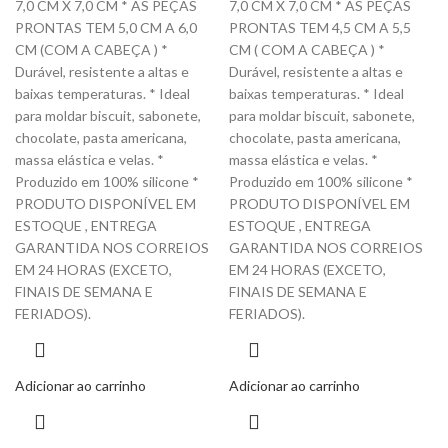
7,0 CM X 7,0 CM * AS PEÇAS
7,0 CM X 7,0 CM * AS PEÇAS
PRONTAS TEM 5,0 CM A 6,0
PRONTAS TEM 4,5 CM A 5,5
CM (COM A CABEÇA ) *
CM ( COM A CABEÇA ) *
Durável, resistente a altas e
Durável, resistente a altas e
baixas temperaturas. * Ideal
baixas temperaturas. * Ideal
para moldar biscuit, sabonete,
para moldar biscuit, sabonete,
chocolate, pasta americana,
chocolate, pasta americana,
massa elástica e velas. *
massa elástica e velas. *
Produzido em 100% silicone *
Produzido em 100% silicone *
PRODUTO DISPONÍVEL EM
PRODUTO DISPONÍVEL EM
ESTOQUE , ENTREGA
ESTOQUE , ENTREGA
GARANTIDA NOS CORREIOS
GARANTIDA NOS CORREIOS
EM 24 HORAS (EXCETO,
EM 24 HORAS (EXCETO,
FINAIS DE SEMANA E
FINAIS DE SEMANA E
FERIADOS).
FERIADOS).
Adicionar ao carrinho
Adicionar ao carrinho