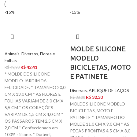
-15%
-15%
MOLDE SILICONE
Animais
,
Diversos
,
Flores e
MODELO
Folhas
BICICLETAS, MOTO
R$
42,41
R$
49,90
* MOLDE DE SILICONE
E PATINETE
MODELO JARDIM DA
FELICIDADE. * TAMANHO 20,0
Diversos
,
APLIQUE DE LAÇOS
CM X 13,0 CM * AS FLORES E
R$
32,30
R$
38,00
FOLHAS VARIAM DE 3,0 CM X
MOLDE SILICONE MODELO
5,5 CM * OS CORAÇÕES
BICICLETAS, MOTO E
VARIAM DE 1,5 CM X 4,0 CM *
PATINETE * TAMANHO DO
OS PASSAROS TEM 2,5 CM X
MOLDE 11,0 CM X 9,0 CM * AS
2,0 CM * Confeccionado em
PEÇAS PRONTAS 4,5 CM A 3,0
100% silicone. * Durável,