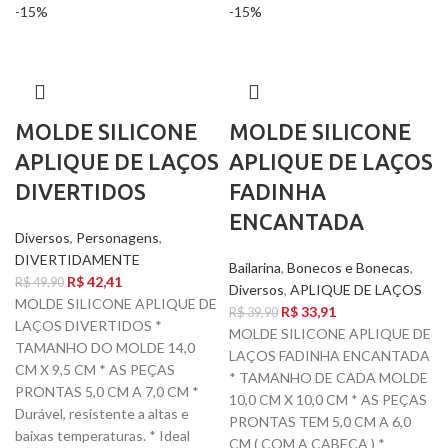
-15%
-15%
MOLDE SILICONE
MOLDE SILICONE
APLIQUE DE LAÇOS
APLIQUE DE LAÇOS
DIVERTIDOS
FADINHA
ENCANTADA
Diversos
,
Personagens
,
DIVERTIDAMENTE
Bailarina
,
Bonecos e Bonecas
,
R$
42,41
R$
49,90
Diversos
,
APLIQUE DE LAÇOS
MOLDE SILICONE APLIQUE DE
R$
33,91
R$
39,90
LAÇOS DIVERTIDOS *
MOLDE SILICONE APLIQUE DE
TAMANHO DO MOLDE 14,0
LAÇOS FADINHA ENCANTADA
CM X 9,5 CM * AS PEÇAS
* TAMANHO DE CADA MOLDE
PRONTAS 5,0 CM A 7,0 CM *
10,0 CM X 10,0 CM * AS PEÇAS
Durável, resistente a altas e
PRONTAS TEM 5,0 CM A 6,0
baixas temperaturas. * Ideal
CM ( COM A CABEÇA ) *