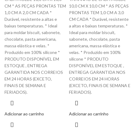
CM * AS PEÇAS PRONTAS TEM
10,0 CM X 10,0 CM * AS PEÇAS
1,0 CM A 2,0 CM CADA *
PRONTAS TEM 1,0 CM A 3,0
Durável, resistente a altas e
CM CADA * Durável, resistente
baixas temperaturas. * Ideal
a altas e baixas temperaturas. *
para moldar biscuit, sabonete,
Ideal para moldar biscuit,
chocolate, pasta americana,
sabonete, chocolate, pasta
massa elástica e velas. *
americana, massa elástica e
Produzido em 100% silicone *
velas. * Produzido em 100%
PRODUTO DISPONÍVEL EM
silicone * PRODUTO
ESTOQUE , ENTREGA
DISPONÍVEL EM ESTOQUE ,
GARANTIDA NOS CORREIOS
ENTREGA GARANTIDA NOS
EM 24 HORAS (EXCETO,
CORREIOS EM 24 HORAS
FINAIS DE SEMANA E
(EXCETO, FINAIS DE SEMANA E
FERIADOS).
FERIADOS).
Adicionar ao carrinho
Adicionar ao carrinho