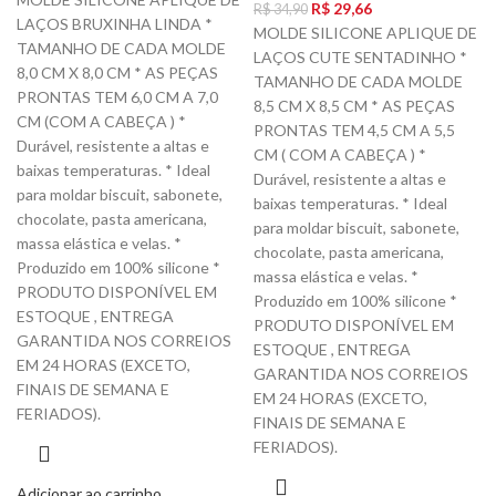
R$
29,66
R$
34,90
LAÇOS BRUXINHA LINDA *
MOLDE SILICONE APLIQUE DE
TAMANHO DE CADA MOLDE
LAÇOS CUTE SENTADINHO *
8,0 CM X 8,0 CM * AS PEÇAS
TAMANHO DE CADA MOLDE
PRONTAS TEM 6,0 CM A 7,0
8,5 CM X 8,5 CM * AS PEÇAS
CM (COM A CABEÇA ) *
PRONTAS TEM 4,5 CM A 5,5
Durável, resistente a altas e
CM ( COM A CABEÇA ) *
baixas temperaturas. * Ideal
Durável, resistente a altas e
para moldar biscuit, sabonete,
baixas temperaturas. * Ideal
chocolate, pasta americana,
para moldar biscuit, sabonete,
massa elástica e velas. *
chocolate, pasta americana,
Produzido em 100% silicone *
massa elástica e velas. *
PRODUTO DISPONÍVEL EM
Produzido em 100% silicone *
ESTOQUE , ENTREGA
PRODUTO DISPONÍVEL EM
GARANTIDA NOS CORREIOS
ESTOQUE , ENTREGA
EM 24 HORAS (EXCETO,
GARANTIDA NOS CORREIOS
FINAIS DE SEMANA E
EM 24 HORAS (EXCETO,
FERIADOS).
FINAIS DE SEMANA E
FERIADOS).
Adicionar ao carrinho