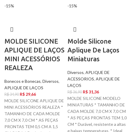
-15%
-15%
MOLDE SILICONE
Molde Silicone
APLIQUE DE LAÇOS
Aplique De Laços
MINI ACESSÓRIOS
Miniaturas
REALEZA
Diversos
,
APLIQUE DE
ACESSORIOS
,
APLIQUE DE
Bonecos e Bonecas
,
Diversos
,
LAÇOS
APLIQUE DE LAÇOS
R$
31,36
R$
36,90
R$
29,66
R$
34,90
MOLDE SILICONE MODELO
MOLDE SILICONE APLIQUE DE
MINIATURAS * TAMANHO DE
MINI ACESSÓRIOS REALEZA *
CADA MOLDE 7,0 CM X 7,0 CM
TAMANHO DE CADA MOLDE
* AS PEÇAS PRONTAS TEM 1,0
7,0 CM X 7,0 CM * AS PEÇAS
CM * Durável, resistente a altas
PRONTAS TEM 0,5 CM A 1,5
e baixas temperaturas. * Ideal