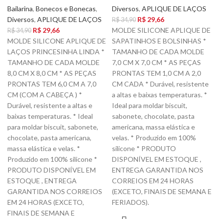
Bailarina
,
Bonecos e Bonecas
,
Diversos
,
APLIQUE DE LAÇOS
Diversos
,
APLIQUE DE LAÇOS
R$
29,66
R$
34,90
R$
29,66
MOLDE SILICONE APLIQUE DE
R$
34,90
MOLDE SILICONE APLIQUE DE
SAPATINHOS E BOLSINHAS *
LAÇOS PRINCESINHA LINDA *
TAMANHO DE CADA MOLDE
TAMANHO DE CADA MOLDE
7,0 CM X 7,0 CM * AS PEÇAS
8,0 CM X 8,0 CM * AS PEÇAS
PRONTAS TEM 1,0 CM A 2,0
PRONTAS TEM 6,0 CM A 7,0
CM CADA * Durável, resistente
CM (COM A CABEÇA ) *
a altas e baixas temperaturas. *
Durável, resistente a altas e
Ideal para moldar biscuit,
baixas temperaturas. * Ideal
sabonete, chocolate, pasta
para moldar biscuit, sabonete,
americana, massa elástica e
chocolate, pasta americana,
velas. * Produzido em 100%
massa elástica e velas. *
silicone * PRODUTO
Produzido em 100% silicone *
DISPONÍVEL EM ESTOQUE ,
PRODUTO DISPONÍVEL EM
ENTREGA GARANTIDA NOS
ESTOQUE , ENTREGA
CORREIOS EM 24 HORAS
GARANTIDA NOS CORREIOS
(EXCETO, FINAIS DE SEMANA E
EM 24 HORAS (EXCETO,
FERIADOS).
FINAIS DE SEMANA E