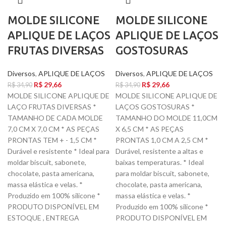
MOLDE SILICONE
MOLDE SILICONE
APLIQUE DE LAÇOS
APLIQUE DE LAÇOS
FRUTAS DIVERSAS
GOSTOSURAS
Diversos
,
APLIQUE DE LAÇOS
Diversos
,
APLIQUE DE LAÇOS
R$
29,66
R$
29,66
R$
34,90
R$
34,90
MOLDE SILICONE APLIQUE DE
MOLDE SILICONE APLIQUE DE
LAÇO FRUTAS DIVERSAS *
LAÇOS GOSTOSURAS *
TAMANHO DE CADA MOLDE
TAMANHO DO MOLDE 11,0CM
7,0 CM X 7,0 CM * AS PEÇAS
X 6,5 CM * AS PEÇAS
PRONTAS TEM + - 1,5 CM *
PRONTAS 1,0 CM A 2,5 CM *
Durável e resistente * Ideal para
Durável, resistente a altas e
moldar biscuit, sabonete,
baixas temperaturas. * Ideal
chocolate, pasta americana,
para moldar biscuit, sabonete,
massa elástica e velas. *
chocolate, pasta americana,
Produzido em 100% silicone *
massa elástica e velas. *
PRODUTO DISPONÍVEL EM
Produzido em 100% silicone *
ESTOQUE , ENTREGA
PRODUTO DISPONÍVEL EM