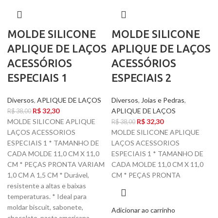
MOLDE SILICONE
MOLDE SILICONE
APLIQUE DE LAÇOS
APLIQUE DE LAÇOS
ACESSÓRIOS
ACESSÓRIOS
ESPECIAIS 1
ESPECIAIS 2
Diversos
,
APLIQUE DE LAÇOS
Diversos
,
Joias e Pedras
,
R$
32,30
APLIQUE DE LAÇOS
R$
38,00
MOLDE SILICONE APLIQUE
R$
32,30
R$
38,00
LAÇOS ACESSORIOS
MOLDE SILICONE APLIQUE
ESPECIAIS 1 * TAMANHO DE
LAÇOS ACESSORIOS
CADA MOLDE 11,0 CM X 11,0
ESPECIAIS 1 * TAMANHO DE
CM * PEÇAS PRONTA VARIAM
CADA MOLDE 11,0 CM X 11,0
1,0 CM A 1,5 CM * Durável,
CM * PEÇAS PRONTA
resistente a altas e baixas
temperaturas. * Ideal para
moldar biscuit, sabonete,
Adicionar ao carrinho
chocolate, pasta americana,