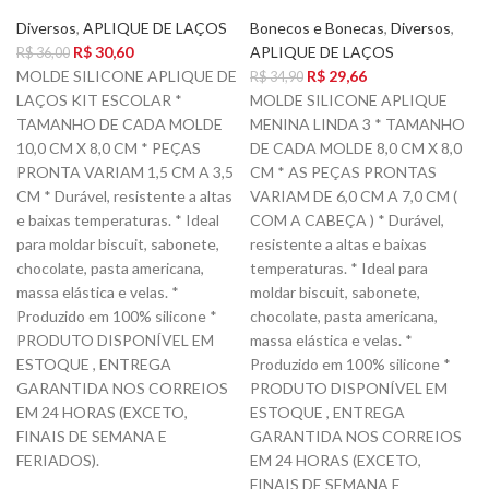
Diversos
,
APLIQUE DE LAÇOS
Bonecos e Bonecas
,
Diversos
,
R$
30,60
APLIQUE DE LAÇOS
R$
36,00
MOLDE SILICONE APLIQUE DE
R$
29,66
R$
34,90
LAÇOS KIT ESCOLAR *
MOLDE SILICONE APLIQUE
TAMANHO DE CADA MOLDE
MENINA LINDA 3 * TAMANHO
10,0 CM X 8,0 CM * PEÇAS
DE CADA MOLDE 8,0 CM X 8,0
PRONTA VARIAM 1,5 CM A 3,5
CM * AS PEÇAS PRONTAS
CM * Durável, resistente a altas
VARIAM DE 6,0 CM A 7,0 CM (
e baixas temperaturas. * Ideal
COM A CABEÇA ) * Durável,
para moldar biscuit, sabonete,
resistente a altas e baixas
chocolate, pasta americana,
temperaturas. * Ideal para
massa elástica e velas. *
moldar biscuit, sabonete,
Produzido em 100% silicone *
chocolate, pasta americana,
PRODUTO DISPONÍVEL EM
massa elástica e velas. *
ESTOQUE , ENTREGA
Produzido em 100% silicone *
GARANTIDA NOS CORREIOS
PRODUTO DISPONÍVEL EM
EM 24 HORAS (EXCETO,
ESTOQUE , ENTREGA
FINAIS DE SEMANA E
GARANTIDA NOS CORREIOS
FERIADOS).
EM 24 HORAS (EXCETO,
FINAIS DE SEMANA E