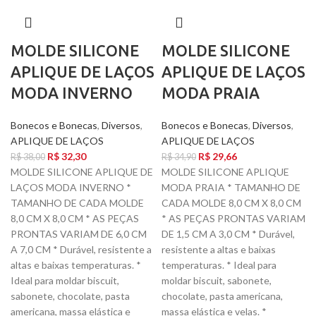
MOLDE SILICONE
MOLDE SILICONE
APLIQUE DE LAÇOS
APLIQUE DE LAÇOS
MODA INVERNO
MODA PRAIA
Bonecos e Bonecas
,
Diversos
,
Bonecos e Bonecas
,
Diversos
,
APLIQUE DE LAÇOS
APLIQUE DE LAÇOS
R$
32,30
R$
29,66
R$
38,00
R$
34,90
MOLDE SILICONE APLIQUE DE
MOLDE SILICONE APLIQUE
LAÇOS MODA INVERNO *
MODA PRAIA * TAMANHO DE
TAMANHO DE CADA MOLDE
CADA MOLDE 8,0 CM X 8,0 CM
8,0 CM X 8,0 CM * AS PEÇAS
* AS PEÇAS PRONTAS VARIAM
PRONTAS VARIAM DE 6,0 CM
DE 1,5 CM A 3,0 CM * Durável,
A 7,0 CM * Durável, resistente a
resistente a altas e baixas
altas e baixas temperaturas. *
temperaturas. * Ideal para
Ideal para moldar biscuit,
moldar biscuit, sabonete,
sabonete, chocolate, pasta
chocolate, pasta americana,
americana, massa elástica e
massa elástica e velas. *