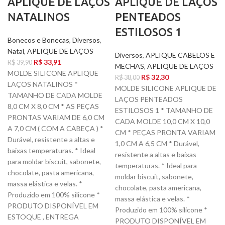
APLIQUE DE LAÇOS
APLIQUE DE LAÇOS
NATALINOS
PENTEADOS
ESTILOSOS 1
Bonecos e Bonecas
,
Diversos
,
Natal
,
APLIQUE DE LAÇOS
Diversos
,
APLIQUE CABELOS E
R$
33,91
R$
39,90
MECHAS
,
APLIQUE DE LAÇOS
MOLDE SILICONE APLIQUE
R$
32,30
R$
38,00
LAÇOS NATALINOS *
MOLDE SILICONE APLIQUE DE
TAMANHO DE CADA MOLDE
LAÇOS PENTEADOS
8,0 CM X 8,0 CM * AS PEÇAS
ESTILOSOS 1 * TAMANHO DE
PRONTAS VARIAM DE 6,0 CM
CADA MOLDE 10,0 CM X 10,0
A 7,0 CM ( COM A CABEÇA ) *
CM * PEÇAS PRONTA VARIAM
Durável, resistente a altas e
1,0 CM A 6,5 CM * Durável,
baixas temperaturas. * Ideal
resistente a altas e baixas
para moldar biscuit, sabonete,
temperaturas. * Ideal para
chocolate, pasta americana,
moldar biscuit, sabonete,
massa elástica e velas. *
chocolate, pasta americana,
Produzido em 100% silicone *
massa elástica e velas. *
PRODUTO DISPONÍVEL EM
Produzido em 100% silicone *
ESTOQUE , ENTREGA
PRODUTO DISPONÍVEL EM