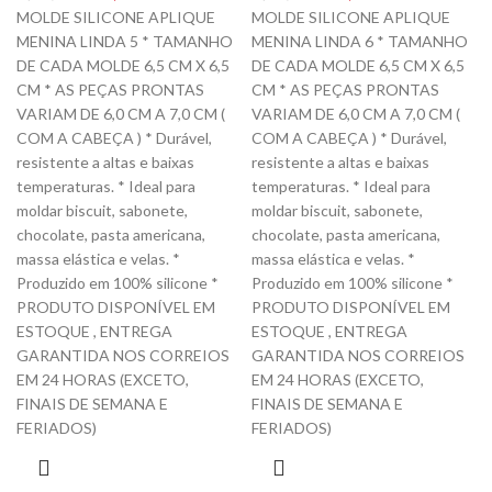
MOLDE SILICONE APLIQUE
MOLDE SILICONE APLIQUE
MENINA LINDA 5 * TAMANHO
MENINA LINDA 6 * TAMANHO
DE CADA MOLDE 6,5 CM X 6,5
DE CADA MOLDE 6,5 CM X 6,5
CM * AS PEÇAS PRONTAS
CM * AS PEÇAS PRONTAS
VARIAM DE 6,0 CM A 7,0 CM (
VARIAM DE 6,0 CM A 7,0 CM (
COM A CABEÇA ) * Durável,
COM A CABEÇA ) * Durável,
resistente a altas e baixas
resistente a altas e baixas
temperaturas. * Ideal para
temperaturas. * Ideal para
moldar biscuit, sabonete,
moldar biscuit, sabonete,
chocolate, pasta americana,
chocolate, pasta americana,
massa elástica e velas. *
massa elástica e velas. *
Produzido em 100% silicone *
Produzido em 100% silicone *
PRODUTO DISPONÍVEL EM
PRODUTO DISPONÍVEL EM
ESTOQUE , ENTREGA
ESTOQUE , ENTREGA
GARANTIDA NOS CORREIOS
GARANTIDA NOS CORREIOS
EM 24 HORAS (EXCETO,
EM 24 HORAS (EXCETO,
FINAIS DE SEMANA E
FINAIS DE SEMANA E
FERIADOS)
FERIADOS)