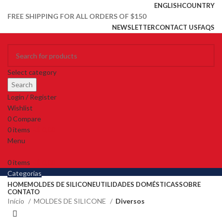
ENGLISH
COUNTRY
FREE SHIPPING FOR ALL ORDERS OF $150
NEWSLETTER
CONTACT US
FAQS
Select category
Search
Login / Register
Wishlist
0
Compare
0
items
R$
0,00
Menu
0
items
R$
0,00
Categorias
HOME
MOLDES DE SILICONE
UTILIDADES DOMÉSTICAS
SOBRE
CONTATO
Início
MOLDES DE SILICONE
Diversos