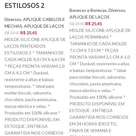
ESTILOSOS 2
Bonecos e Bonecas
,
Diversos
,
APLIQUE DE LAÇOS
Diversos
,
APLIQUE CABELOS E
R$
25,41
R$
29,90
MECHAS
,
APLIQUE DE LAÇOS
MOLDE SILICONE APLIQUE DE
R$
25,41
R$
29,90
LAÇOS PERNINHAS *
MOLDE SILICONE APLIQUE DE
TAMANHO DE CADA MOLDE
LAÇOS PENTEADOS
7,5 CM X 7,0 CM * PEÇAS
ESTILOSOS 2 * TAMANHO DE
PRONTA VARIAM 2,5 CM A 1,0
CADA MOLDE 8,0 CM X 6,0 CM
CM * Durável, resistente a altas
* PEÇAS PRONTA VARIAM 2,0
e baixas temperaturas. * Ideal
CM A 4,5 CM * Durável,
para moldar biscuit, sabonete,
resistente a altas e baixas
chocolate, pasta americana,
temperaturas. * Ideal para
massa elástica e velas. *
moldar biscuit, sabonete,
Produzido em 100% silicone *
chocolate, pasta americana,
PRODUTO DISPONÍVEL EM
massa elástica e velas. *
ESTOQUE , ENTREGA
Produzido em 100% silicone *
GARANTIDA NOS CORREIOS
PRODUTO DISPONÍVEL EM
EM 24 HORAS (EXCETO,
ESTOQUE , ENTREGA
FINAIS DE SEMANA E
GARANTIDA NOS CORREIOS