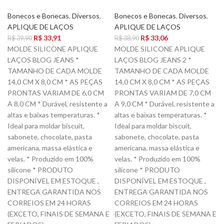
Bonecos e Bonecas
,
Diversos
,
Bonecos e Bonecas
,
Diversos
,
APLIQUE DE LAÇOS
APLIQUE DE LAÇOS
R$
33,91
R$
33,06
R$
39,90
R$
38,90
MOLDE SILICONE APLIQUE
MOLDE SILICONE APLIQUE
LAÇOS BLOG JEANS *
LAÇOS BLOG JEANS 2 *
TAMANHO DE CADA MOLDE
TAMANHO DE CADA MOLDE
14,0 CM X 8,0 CM * AS PEÇAS
14,0 CM X 8,0 CM * AS PEÇAS
PRONTAS VARIAM DE 6,0 CM
PRONTAS VARIAM DE 7,0 CM
A 8,0 CM * Durável, resistente a
A 9,0 CM * Durável, resistente a
altas e baixas temperaturas. *
altas e baixas temperaturas. *
Ideal para moldar biscuit,
Ideal para moldar biscuit,
sabonete, chocolate, pasta
sabonete, chocolate, pasta
americana, massa elástica e
americana, massa elástica e
velas. * Produzido em 100%
velas. * Produzido em 100%
silicone * PRODUTO
silicone * PRODUTO
DISPONÍVEL EM ESTOQUE ,
DISPONÍVEL EM ESTOQUE ,
ENTREGA GARANTIDA NOS
ENTREGA GARANTIDA NOS
CORREIOS EM 24 HORAS
CORREIOS EM 24 HORAS
(EXCETO, FINAIS DE SEMANA E
(EXCETO, FINAIS DE SEMANA E