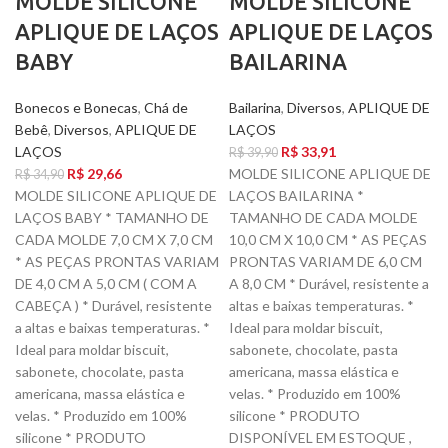
MOLDE SILICONE
MOLDE SILICONE
APLIQUE DE LAÇOS
APLIQUE DE LAÇOS
BABY
BAILARINA
Bonecos e Bonecas
,
Chá de
Bailarina
,
Diversos
,
APLIQUE DE
Bebê
,
Diversos
,
APLIQUE DE
LAÇOS
LAÇOS
R$
33,91
R$
39,90
R$
29,66
MOLDE SILICONE APLIQUE DE
R$
34,90
MOLDE SILICONE APLIQUE DE
LAÇOS BAILARINA *
LAÇOS BABY * TAMANHO DE
TAMANHO DE CADA MOLDE
CADA MOLDE 7,0 CM X 7,0 CM
10,0 CM X 10,0 CM * AS PEÇAS
* AS PEÇAS PRONTAS VARIAM
PRONTAS VARIAM DE 6,0 CM
DE 4,0 CM A 5,0 CM ( COM A
A 8,0 CM * Durável, resistente a
CABEÇA ) * Durável, resistente
altas e baixas temperaturas. *
a altas e baixas temperaturas. *
Ideal para moldar biscuit,
Ideal para moldar biscuit,
sabonete, chocolate, pasta
sabonete, chocolate, pasta
americana, massa elástica e
americana, massa elástica e
velas. * Produzido em 100%
velas. * Produzido em 100%
silicone * PRODUTO
silicone * PRODUTO
DISPONÍVEL EM ESTOQUE ,