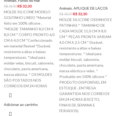
Animais
,
Fundo do Mar
R$
32,30
R$
38,00
Animais
,
APLIQUE DE LAÇOS
MOLDE SILICONE MODELO
R$
32,30
R$
38,00
GOLFINHO LINDO *Material
MOLDE SILICONE OSSINHOS E
feito em 100% silicone .
PATINHAS * TAMANHO DE
*MOLDE TAMANHO 8,0 CM X
CADA MOLDE 11,0 CM X 8,0
8,0 CM * CORPO PRONTO 6,0
CM * PEÇAS PRONTA VARIAM
CM A 4,0 CM *Confeccionado
4,0 CM A 2,5 CM * Durável,
em material flexível *Durável,
resistente a altas e baixas
resistente a altas e baixas
temperaturas. * Ideal para
temperaturas. *Ideal para
moldar biscuit, sabonete,
moldar velas, biscuit, sabonete,
chocolate, pasta americana,
chocolate, pasta americana,
massa elástica e velas. *
massa elástica. * OS MOLDES
Produzido em 100% silicone *
SÃO POSTADOS NOS
PRODUTO DISPONÍVEL EM
CORREIOS EM 24 HORAS
ESTOQUE , ENTREGA
GARANTIDA NOS CORREIOS
EM 24 HORAS (EXCETO,
Adicionar ao carrinho
FINAIS DE SEMANA E
FERIADOS).