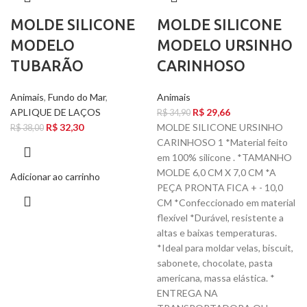
MOLDE SILICONE
MOLDE SILICONE
MODELO
MODELO URSINHO
TUBARÃO
CARINHOSO
Animais
,
Fundo do Mar
,
Animais
APLIQUE DE LAÇOS
R$
29,66
R$
34,90
R$
32,30
MOLDE SILICONE URSINHO
R$
38,00
CARINHOSO 1 *Material feito
em 100% silicone . *TAMANHO
MOLDE 6,0 CM X 7,0 CM *A
Adicionar ao carrinho
PEÇA PRONTA FICA + - 10,0
CM *Confeccionado em material
flexível *Durável, resistente a
altas e baixas temperaturas.
*Ideal para moldar velas, biscuit,
sabonete, chocolate, pasta
americana, massa elástica. *
ENTREGA NA