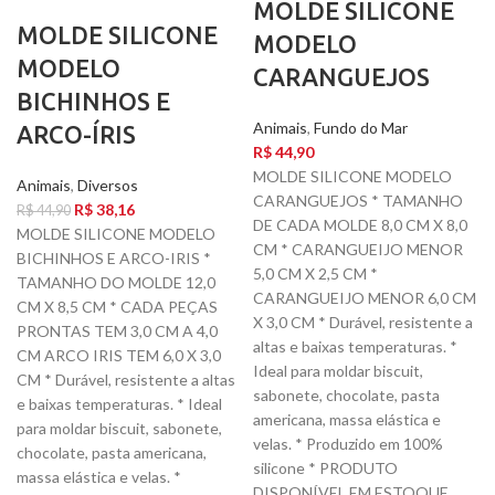
MOLDE SILICONE
MOLDE SILICONE
MODELO
MODELO
CARANGUEJOS
BICHINHOS E
Animais
,
Fundo do Mar
ARCO-ÍRIS
R$
44,90
MOLDE SILICONE MODELO
Animais
,
Diversos
CARANGUEJOS * TAMANHO
R$
38,16
R$
44,90
DE CADA MOLDE 8,0 CM X 8,0
MOLDE SILICONE MODELO
CM * CARANGUEIJO MENOR
BICHINHOS E ARCO-IRIS *
5,0 CM X 2,5 CM *
TAMANHO DO MOLDE 12,0
CARANGUEIJO MENOR 6,0 CM
CM X 8,5 CM * CADA PEÇAS
X 3,0 CM * Durável, resistente a
PRONTAS TEM 3,0 CM A 4,0
altas e baixas temperaturas. *
CM ARCO IRIS TEM 6,0 X 3,0
Ideal para moldar biscuit,
CM * Durável, resistente a altas
sabonete, chocolate, pasta
e baixas temperaturas. * Ideal
americana, massa elástica e
para moldar biscuit, sabonete,
velas. * Produzido em 100%
chocolate, pasta americana,
silicone * PRODUTO
massa elástica e velas. *
DISPONÍVEL EM ESTOQUE ,