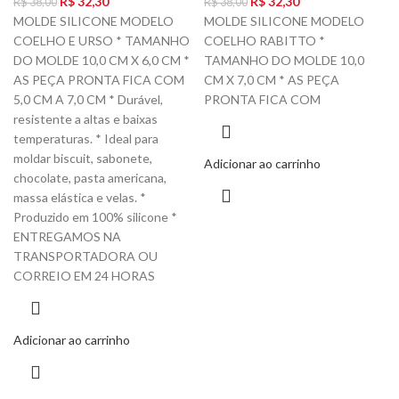
R$
32,30
R$
32,30
R$
38,00
R$
38,00
MOLDE SILICONE MODELO
MOLDE SILICONE MODELO
COELHO E URSO * TAMANHO
COELHO RABITTO *
DO MOLDE 10,0 CM X 6,0 CM *
TAMANHO DO MOLDE 10,0
AS PEÇA PRONTA FICA COM
CM X 7,0 CM * AS PEÇA
5,0 CM A 7,0 CM * Durável,
PRONTA FICA COM
resistente a altas e baixas
temperaturas. * Ideal para
moldar biscuit, sabonete,
Adicionar ao carrinho
chocolate, pasta americana,
massa elástica e velas. *
Produzido em 100% silicone *
ENTREGAMOS NA
TRANSPORTADORA OU
CORREIO EM 24 HORAS
Adicionar ao carrinho