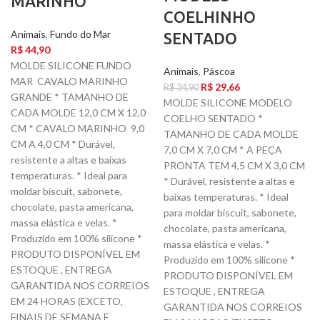
MARINHO
COELHINHO
Animais
,
Fundo do Mar
SENTADO
R$
44,90
MOLDE SILICONE FUNDO
Animais
,
Páscoa
MAR CAVALO MARINHO
R$
29,66
R$
34,90
GRANDE * TAMANHO DE
MOLDE SILICONE MODELO
CADA MOLDE 12,0 CM X 12,0
COELHO SENTADO *
CM * CAVALO MARINHO 9,0
TAMANHO DE CADA MOLDE
CM A 4,0 CM * Durável,
7,0 CM X 7,0 CM * A PEÇA
resistente a altas e baixas
PRONTA TEM 4,5 CM X 3,0 CM
temperaturas. * Ideal para
* Durável, resistente a altas e
moldar biscuit, sabonete,
baixas temperaturas. * Ideal
chocolate, pasta americana,
para moldar biscuit, sabonete,
massa elástica e velas. *
chocolate, pasta americana,
Produzido em 100% silicone *
massa elástica e velas. *
PRODUTO DISPONÍVEL EM
Produzido em 100% silicone *
ESTOQUE , ENTREGA
PRODUTO DISPONÍVEL EM
GARANTIDA NOS CORREIOS
ESTOQUE , ENTREGA
EM 24 HORAS (EXCETO,
GARANTIDA NOS CORREIOS
FINAIS DE SEMANA E