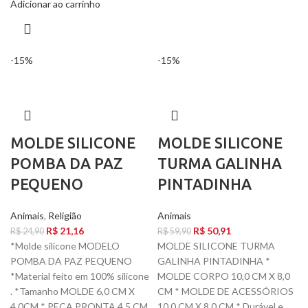
Adicionar ao carrinho
-15%
-15%
MOLDE SILICONE
MOLDE SILICONE
POMBA DA PAZ
TURMA GALINHA
PEQUENO
PINTADINHA
Animais
,
Religião
Animais
R$
21,16
R$
50,91
R$
24,90
R$
59,90
*Molde silicone MODELO
MOLDE SILICONE TURMA
POMBA DA PAZ PEQUENO
GALINHA PINTADINHA *
*Material feito em 100% silicone
MOLDE CORPO 10,0 CM X 8,0
. *Tamanho MOLDE 6,0 CM X
CM * MOLDE DE ACESSÓRIOS
4,0CM * PEÇA PRONTA 4,5 CM
10,0 CM X 8,0 CM * Durável e