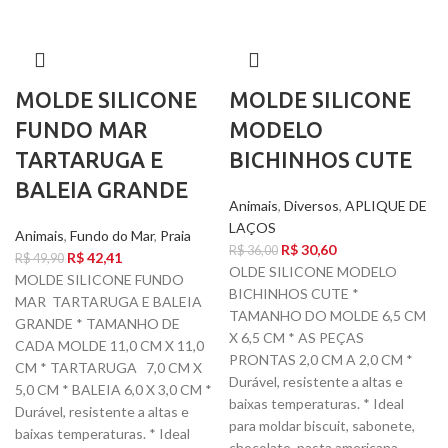
MOLDE SILICONE
MOLDE SILICONE
FUNDO MAR
MODELO
TARTARUGA E
BICHINHOS CUTE
BALEIA GRANDE
Animais
,
Diversos
,
APLIQUE DE
LAÇOS
Animais
,
Fundo do Mar
,
Praia
R$
30,60
R$
36,00
R$
42,41
R$
49,90
OLDE SILICONE MODELO
MOLDE SILICONE FUNDO
BICHINHOS CUTE *
MAR TARTARUGA E BALEIA
TAMANHO DO MOLDE 6,5 CM
GRANDE * TAMANHO DE
X 6,5 CM * AS PEÇAS
CADA MOLDE 11,0 CM X 11,0
PRONTAS 2,0 CM A 2,0 CM *
CM * TARTARUGA 7,0 CM X
Durável, resistente a altas e
5,0 CM * BALEIA 6,0 X 3,0 CM *
baixas temperaturas. * Ideal
Durável, resistente a altas e
para moldar biscuit, sabonete,
baixas temperaturas. * Ideal
chocolate, pasta americana,