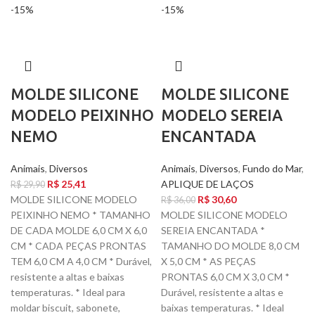
-15%
-15%
MOLDE SILICONE
MOLDE SILICONE
MODELO PEIXINHO
MODELO SEREIA
NEMO
ENCANTADA
Animais
,
Diversos
Animais
,
Diversos
,
Fundo do Mar
,
R$
25,41
APLIQUE DE LAÇOS
R$
29,90
MOLDE SILICONE MODELO
R$
30,60
R$
36,00
PEIXINHO NEMO * TAMANHO
MOLDE SILICONE MODELO
DE CADA MOLDE 6,0 CM X 6,0
SEREIA ENCANTADA *
CM * CADA PEÇAS PRONTAS
TAMANHO DO MOLDE 8,0 CM
TEM 6,0 CM A 4,0 CM * Durável,
X 5,0 CM * AS PEÇAS
resistente a altas e baixas
PRONTAS 6,0 CM X 3,0 CM *
temperaturas. * Ideal para
Durável, resistente a altas e
moldar biscuit, sabonete,
baixas temperaturas. * Ideal