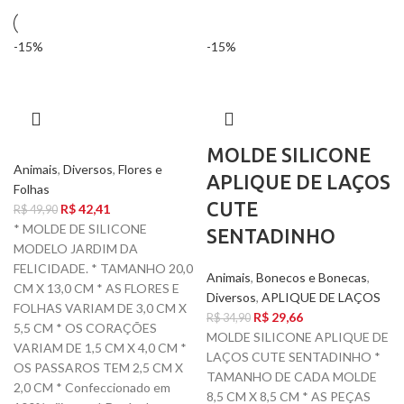
-15%
-15%
MOLDE SILICONE
Animais
,
Diversos
,
Flores e
APLIQUE DE LAÇOS
Folhas
CUTE
R$
42,41
R$
49,90
* MOLDE DE SILICONE
SENTADINHO
MODELO JARDIM DA
FELICIDADE. * TAMANHO 20,0
Animais
,
Bonecos e Bonecas
,
CM X 13,0 CM * AS FLORES E
Diversos
,
APLIQUE DE LAÇOS
FOLHAS VARIAM DE 3,0 CM X
R$
29,66
R$
34,90
5,5 CM * OS CORAÇÕES
MOLDE SILICONE APLIQUE DE
VARIAM DE 1,5 CM X 4,0 CM *
LAÇOS CUTE SENTADINHO *
OS PASSAROS TEM 2,5 CM X
TAMANHO DE CADA MOLDE
2,0 CM * Confeccionado em
8,5 CM X 8,5 CM * AS PEÇAS