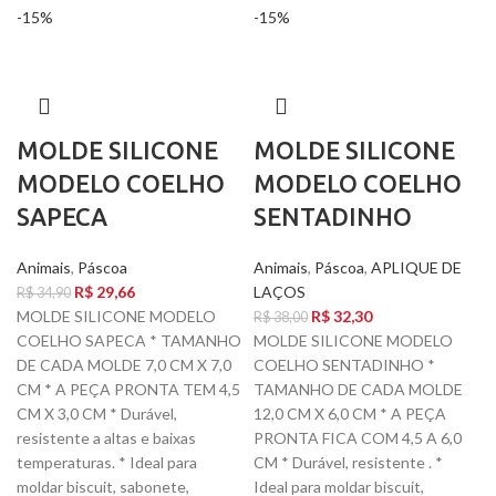
-15%
-15%
MOLDE SILICONE
MOLDE SILICONE
MODELO COELHO
MODELO COELHO
SAPECA
SENTADINHO
Animais
,
Páscoa
Animais
,
Páscoa
,
APLIQUE DE
R$
29,66
LAÇOS
R$
34,90
MOLDE SILICONE MODELO
R$
32,30
R$
38,00
COELHO SAPECA * TAMANHO
MOLDE SILICONE MODELO
DE CADA MOLDE 7,0 CM X 7,0
COELHO SENTADINHO *
CM * A PEÇA PRONTA TEM 4,5
TAMANHO DE CADA MOLDE
CM X 3,0 CM * Durável,
12,0 CM X 6,0 CM * A PEÇA
resistente a altas e baixas
PRONTA FICA COM 4,5 A 6,0
temperaturas. * Ideal para
CM * Durável, resistente . *
moldar biscuit, sabonete,
Ideal para moldar biscuit,