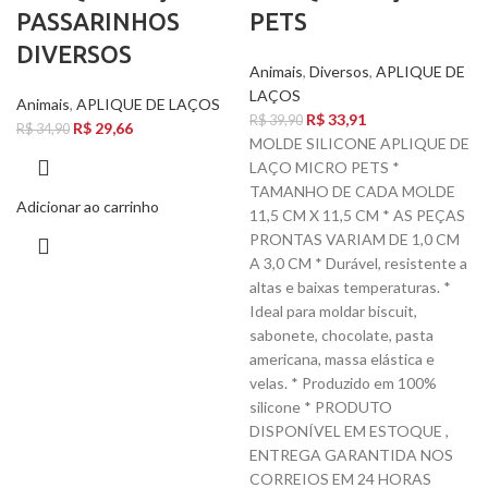
PASSARINHOS
PETS
DIVERSOS
Animais
,
Diversos
,
APLIQUE DE
LAÇOS
Animais
,
APLIQUE DE LAÇOS
R$
33,91
R$
39,90
R$
29,66
R$
34,90
MOLDE SILICONE APLIQUE DE
LAÇO MICRO PETS *
TAMANHO DE CADA MOLDE
Adicionar ao carrinho
11,5 CM X 11,5 CM * AS PEÇAS
PRONTAS VARIAM DE 1,0 CM
A 3,0 CM * Durável, resistente a
altas e baixas temperaturas. *
Ideal para moldar biscuit,
sabonete, chocolate, pasta
americana, massa elástica e
velas. * Produzido em 100%
silicone * PRODUTO
DISPONÍVEL EM ESTOQUE ,
ENTREGA GARANTIDA NOS
CORREIOS EM 24 HORAS