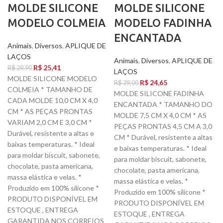
MOLDE SILICONE
MOLDE SILICONE
MODELO COLMEIA
MODELO FADINHA
ENCANTADA
Animais
,
Diversos
,
APLIQUE DE
LAÇOS
Animais
,
Diversos
,
APLIQUE DE
R$
25,41
R$
29,90
LAÇOS
MOLDE SILICONE MODELO
R$
24,65
R$
29,00
COLMEIA * TAMANHO DE
MOLDE SILICONE FADINHA
CADA MOLDE 10,0 CM X 4,0
ENCANTADA * TAMANHO DO
CM * AS PEÇAS PRONTAS
MOLDE 7,5 CM X 4,0 CM * AS
VARIAM 2,0 CM E 3,0 CM *
PEÇAS PRONTAS 4,5 CM A 3,0
Durável, resistente a altas e
CM * Durável, resistente a altas
baixas temperaturas. * Ideal
e baixas temperaturas. * Ideal
para moldar biscuit, sabonete,
para moldar biscuit, sabonete,
chocolate, pasta americana,
chocolate, pasta americana,
massa elástica e velas. *
massa elástica e velas. *
Produzido em 100% silicone *
Produzido em 100% silicone *
PRODUTO DISPONÍVEL EM
PRODUTO DISPONÍVEL EM
ESTOQUE , ENTREGA
ESTOQUE , ENTREGA
GARANTIDA NOS CORREIOS