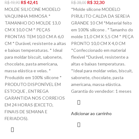
R$
42,41
R$
32,30
R$
49,90
R$
38,00
MOLDE SILICONE MODELO
*Molde silicone MODELO
VAQUINHA MIMOSA *
PIRULITO CALDA DA SEREIA
TAMANHO DO MOLDE 13,0
GRANDE 10 CM *Material feito
CM X 10,0 CM * PEÇAS
em 100% silicone . *Tamanho do
PRONTAS TEM 10,0 CM A 6,0
molde 11,0 CM X 5,5 CM * PEÇA
CM * Durável, resistente a altas
PRONTO 10,0 CM X 4,0 CM
e baixas temperaturas. * Ideal
*Confeccionado em material
para moldar biscuit, sabonete,
flexível *Durável, resistente a
chocolate, pasta americana,
altas e baixas temperaturas.
massa elástica e velas. *
*Ideal para moldar velas, biscuit,
Produzido em 100% silicone *
sabonete, chocolate, pasta
PRODUTO DISPONÍVEL EM
americana, massa elástica.
ESTOQUE , ENTREGA
Garantia do vendedor: 1 meses
GARANTIDA NOS CORREIOS
EM 24 HORAS (EXCETO,
FINAIS DE SEMANA E
Adicionar ao carrinho
FERIADOS).