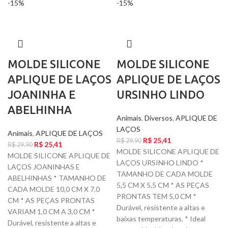
-15%
-15%
MOLDE SILICONE
MOLDE SILICONE
APLIQUE DE LAÇOS
APLIQUE DE LAÇOS
JOANINHA E
URSINHO LINDO
ABELHINHA
Animais
,
Diversos
,
APLIQUE DE
LAÇOS
Animais
,
APLIQUE DE LAÇOS
R$
25,41
R$
29,90
R$
25,41
R$
29,90
MOLDE SILICONE APLIQUE DE
MOLDE SILICONE APLIQUE DE
LAÇOS URSINHO LINDO *
LAÇOS JOANINHAS E
TAMANHO DE CADA MOLDE
ABELHINHAS * TAMANHO DE
5,5 CM X 5,5 CM * AS PEÇAS
CADA MOLDE 10,0 CM X 7,0
PRONTAS TEM 5,0 CM *
CM * AS PEÇAS PRONTAS
Durável, resistente a altas e
VARIAM 1,0 CM A 3,0 CM *
baixas temperaturas. * Ideal
Durável, resistente a altas e