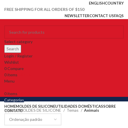
ENGLISH
COUNTRY
FREE SHIPPING FOR ALL ORDERS OF $150
NEWSLETTER
CONTACT US
FAQS
Select category
Search
Login / Register
Wishlist
0
Compare
0
items
R$
0,00
Menu
0
items
R$
0,00
Categorias
HOME
MOLDES DE SILICONE
UTILIDADES DOMÉSTICAS
SOBRE
Início
MOLDES DE SILICONE
Temas
Animais
CONTATO