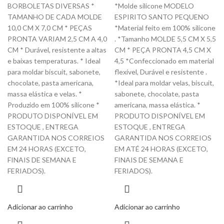
BORBOLETAS DIVERSAS *
*Molde silicone MODELO
TAMANHO DE CADA MOLDE
ESPIRITO SANTO PEQUENO
10,0 CM X 7,0 CM * PEÇAS
*Material feito em 100% silicone
PRONTA VARIAM 2,5 CM A 4,0
. *Tamanho MOLDE 5,5 CM X 5,5
CM * Durável, resistente a altas
CM * PEÇA PRONTA 4,5 CM X
e baixas temperaturas. * Ideal
4,5 *Confeccionado em material
para moldar biscuit, sabonete,
flexível, Durável e resistente .
chocolate, pasta americana,
*Ideal para moldar velas, biscuit,
massa elástica e velas. *
sabonete, chocolate, pasta
Produzido em 100% silicone *
americana, massa elástica. *
PRODUTO DISPONÍVEL EM
PRODUTO DISPONÍVEL EM
ESTOQUE , ENTREGA
ESTOQUE , ENTREGA
GARANTIDA NOS CORREIOS
GARANTIDA NOS CORREIOS
EM 24 HORAS (EXCETO,
EM ATÉ 24 HORAS (EXCETO,
FINAIS DE SEMANA E
FINAIS DE SEMANA E
FERIADOS).
FERIADOS).
Adicionar ao carrinho
Adicionar ao carrinho