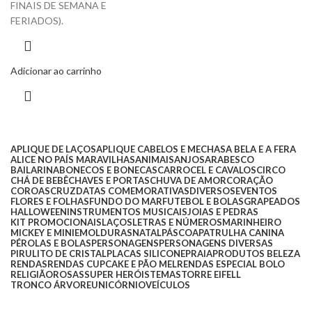
FINAIS DE SEMANA E
FERIADOS).
Adicionar ao carrinho
APLIQUE DE LAÇOS
APLIQUE CABELOS E MECHAS
A BELA E A FERA
ALICE NO PAÍS MARAVILHAS
ANIMAIS
ANJOS
ARABESCO
BAILARINA
BONECOS E BONECAS
CARROCEL E CAVALOS
CIRCO
CHÁ DE BEBÊ
CHAVES E PORTAS
CHUVA DE AMOR
CORAÇÃO
COROAS
CRUZ
DATAS COMEMORATIVAS
DIVERSOS
EVENTOS
FLORES E FOLHAS
FUNDO DO MAR
FUTEBOL E BOLAS
GRAPEADOS
HALLOWEEN
INSTRUMENTOS MUSICAIS
JOIAS E PEDRAS
KIT PROMOCIONAIS
LAÇOS
LETRAS E NÚMEROS
MARINHEIRO
MICKEY E MINIE
MOLDURAS
NATAL
PÁSCOA
PATRULHA CANINA
PÉROLAS E BOLAS
PERSONAGENS
PERSONAGENS DIVERSAS
PIRULITO DE CRISTAL
PLACAS SILICONE
PRAIA
PRODUTOS BELEZA
RENDAS
RENDAS CUPCAKE E PÃO MEL
RENDAS ESPECIAL BOLO
RELIGIÃO
ROSAS
SUPER HERÓIS
TEMAS
TORRE EIFELL
TRONCO ÁRVORE
UNICÓRNIO
VEÍCULOS