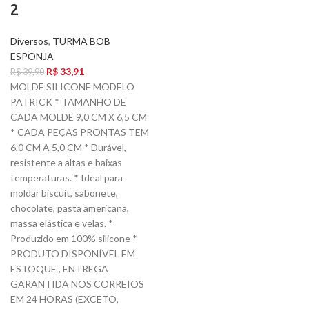
2
Diversos
,
TURMA BOB
ESPONJA
R$
33,91
R$
39,90
MOLDE SILICONE MODELO
PATRICK * TAMANHO DE
CADA MOLDE 9,0 CM X 6,5 CM
* CADA PEÇAS PRONTAS TEM
6,0 CM A 5,0 CM * Durável,
resistente a altas e baixas
temperaturas. * Ideal para
moldar biscuit, sabonete,
chocolate, pasta americana,
massa elástica e velas. *
Produzido em 100% silicone *
PRODUTO DISPONÍVEL EM
ESTOQUE , ENTREGA
GARANTIDA NOS CORREIOS
EM 24 HORAS (EXCETO,