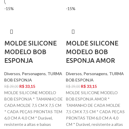
-15%
-15%
MOLDE SILICONE
MOLDE SILICONE
MODELO BOB
MODELO BOB
ESPONJA
ESPONJA AMOR
Diversos
,
Personagens
,
TURMA
Diversos
,
Personagens
,
TURMA
BOB ESPONJA
BOB ESPONJA
R$
33,15
R$
33,15
R$
39,00
R$
39,00
MOLDE SILICONE MODELO
MOLDE SILICONE MODELO
BOB ESPONJA * TAMANHO DE
BOB ESPONJA AMOR *
CADA MOLDE 7,5 CM X 7,5 CM
TAMANHO DE CADA MOLDE
* CADA PEÇAS PRONTAS TEM
7,5 CM X 7,5 CM * CADA PEÇAS
6,0 CM A 4,0 CM * Durável,
PRONTAS TEM 6,0 CM A 4,0
resistente a altas e baixas
CM * Durável, resistente a altas