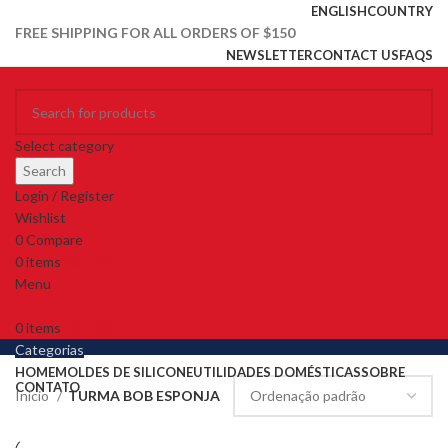
ENGLISH
COUNTRY
FREE SHIPPING FOR ALL ORDERS OF $150
NEWSLETTER
CONTACT US
FAQS
Select category
Search
Login / Register
Wishlist
0
Compare
0
items
R$
0,00
Menu
0
items
R$
0,00
Categorias
HOME
MOLDES DE SILICONE
UTILIDADES DOMÉSTICAS
SOBRE
CONTATO
Início
TURMA BOB ESPONJA