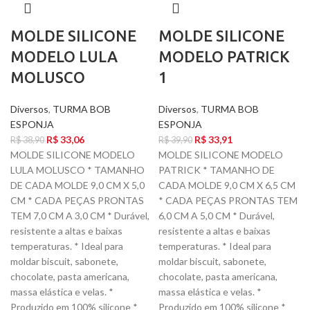
MOLDE SILICONE
MOLDE SILICONE
MODELO LULA
MODELO PATRICK
MOLUSCO
1
Diversos
,
TURMA BOB
Diversos
,
TURMA BOB
ESPONJA
ESPONJA
R$
33,06
R$
33,91
R$
38,90
R$
39,90
MOLDE SILICONE MODELO
MOLDE SILICONE MODELO
LULA MOLUSCO * TAMANHO
PATRICK * TAMANHO DE
DE CADA MOLDE 9,0 CM X 5,0
CADA MOLDE 9,0 CM X 6,5 CM
CM * CADA PEÇAS PRONTAS
* CADA PEÇAS PRONTAS TEM
TEM 7,0 CM A 3,0 CM * Durável,
6,0 CM A 5,0 CM * Durável,
resistente a altas e baixas
resistente a altas e baixas
temperaturas. * Ideal para
temperaturas. * Ideal para
moldar biscuit, sabonete,
moldar biscuit, sabonete,
chocolate, pasta americana,
chocolate, pasta americana,
massa elástica e velas. *
massa elástica e velas. *
Produzido em 100% silicone *
Produzido em 100% silicone *