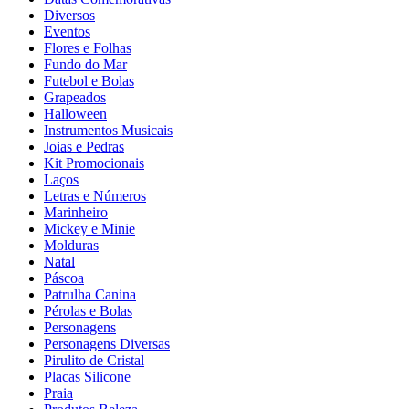
Diversos
Eventos
Flores e Folhas
Fundo do Mar
Futebol e Bolas
Grapeados
Halloween
Instrumentos Musicais
Joias e Pedras
Kit Promocionais
Laços
Letras e Números
Marinheiro
Mickey e Minie
Molduras
Natal
Páscoa
Patrulha Canina
Pérolas e Bolas
Personagens
Personagens Diversas
Pirulito de Cristal
Placas Silicone
Praia