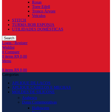
Rosas
Torre Eifell
Tronco Árvore
Veículos
STITCH
TURMA BOB ESPONJA
UTILIDADES DOMÉSTICAS
Search
Login / Register
Wishlist
0
Compare
0
items
R$
0,00
Menu
0
items
R$
0,00
Categorias
APLIQUE DE LAÇOS
APLIQUE CABELOS E MECHAS
MOLDES DE SILICONE
Arabesco
Datas Comemorativas
Halloween