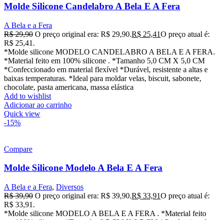
Molde Silicone Candelabro A Bela E A Fera
A Bela e a Fera
R$
29,90
O preço original era: R$ 29,90.
R$
25,41
O preço atual é:
R$ 25,41.
*Molde silicone MODELO CANDELABRO A BELA E A FERA.
*Material feito em 100% silicone . *Tamanho 5,0 CM X 5,0 CM
*Confeccionado em material flexível *Durável, resistente a altas e
baixas temperaturas. *Ideal para moldar velas, biscuit, sabonete,
chocolate, pasta americana, massa elástica
Add to wishlist
Adicionar ao carrinho
Quick view
-15%
Compare
Molde Silicone Modelo A Bela E A Fera
A Bela e a Fera
,
Diversos
R$
39,90
O preço original era: R$ 39,90.
R$
33,91
O preço atual é:
R$ 33,91.
*Molde silicone MODELO A BELA E A FERA . *Material feito