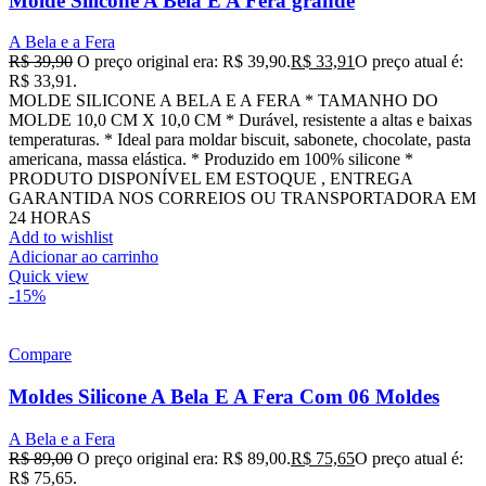
Molde Silicone A Bela E A Fera grande
A Bela e a Fera
R$
39,90
O preço original era: R$ 39,90.
R$
33,91
O preço atual é:
R$ 33,91.
MOLDE SILICONE A BELA E A FERA * TAMANHO DO
MOLDE 10,0 CM X 10,0 CM * Durável, resistente a altas e baixas
temperaturas. * Ideal para moldar biscuit, sabonete, chocolate, pasta
americana, massa elástica. * Produzido em 100% silicone *
PRODUTO DISPONÍVEL EM ESTOQUE , ENTREGA
GARANTIDA NOS CORREIOS OU TRANSPORTADORA EM
24 HORAS
Add to wishlist
Adicionar ao carrinho
Quick view
-15%
Compare
Moldes Silicone A Bela E A Fera Com 06 Moldes
A Bela e a Fera
R$
89,00
O preço original era: R$ 89,00.
R$
75,65
O preço atual é:
R$ 75,65.