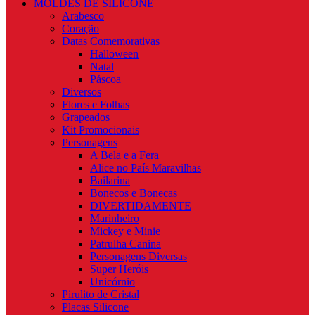
MOLDES DE SILICONE
Arabesco
Coração
Datas Comemorativas
Halloween
Natal
Páscoa
Diversos
Flores e Folhas
Grapeados
Kit Promocionais
Personagens
A Bela e a Fera
Alice no País Maravilhas
Bailarina
Bonecos e Bonecas
DIVERTIDAMENTE
Marinheiro
Mickey e Minie
Patrulha Canina
Personagens Diversas
Super Heróis
Unicórnio
Pirulito de Cristal
Placas Silicone