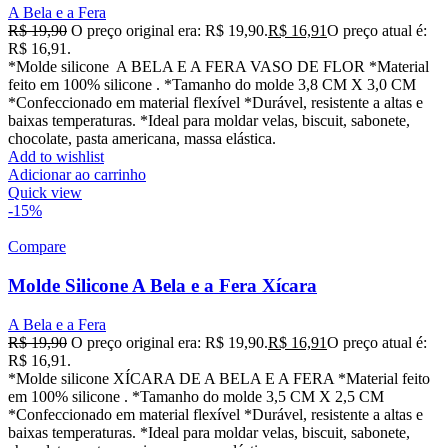
A Bela e a Fera
R$
19,90
O preço original era: R$ 19,90.
R$
16,91
O preço atual é:
R$ 16,91.
*Molde silicone A BELA E A FERA VASO DE FLOR *Material
feito em 100% silicone . *Tamanho do molde 3,8 CM X 3,0 CM
*Confeccionado em material flexível *Durável, resistente a altas e
baixas temperaturas. *Ideal para moldar velas, biscuit, sabonete,
chocolate, pasta americana, massa elástica.
Add to wishlist
Adicionar ao carrinho
Quick view
-15%
Compare
Molde Silicone A Bela e a Fera Xícara
A Bela e a Fera
R$
19,90
O preço original era: R$ 19,90.
R$
16,91
O preço atual é:
R$ 16,91.
*Molde silicone XÍCARA DE A BELA E A FERA *Material feito
em 100% silicone . *Tamanho do molde 3,5 CM X 2,5 CM
*Confeccionado em material flexível *Durável, resistente a altas e
baixas temperaturas. *Ideal para moldar velas, biscuit, sabonete,