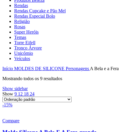
Produtos Beleza
Rendas
Rendas Cupcake e Pão Mel
Rendas Especial Bolo
Religião
Rosas
Super Heróis
Temas
Torre Eifell
Tronco Árvore
Unicórnio
Veículos
Início
MOLDES DE SILICONE
Personagens
A Bela e a Fera
Mostrando todos os 9 resultados
Show sidebar
Show
9
12
18
24
-15%
Compare