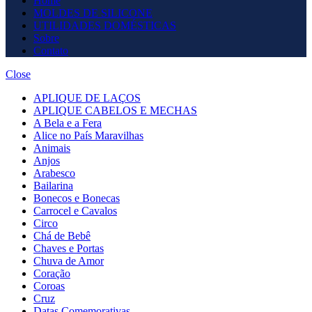
Home
MOLDES DE SILICONE
UTILIDADES DOMÉSTICAS
Sobre
Contato
Close
APLIQUE DE LAÇOS
APLIQUE CABELOS E MECHAS
A Bela e a Fera
Alice no País Maravilhas
Animais
Anjos
Arabesco
Bailarina
Bonecos e Bonecas
Carrocel e Cavalos
Circo
Chá de Bebê
Chaves e Portas
Chuva de Amor
Coração
Coroas
Cruz
Datas Comemorativas