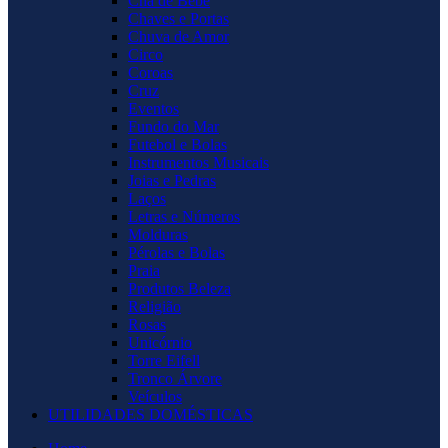
Chá de Bebê
Chaves e Portas
Chuva de Amor
Circo
Coroas
Cruz
Eventos
Fundo do Mar
Futebol e Bolas
Instrumentos Musicais
Joias e Pedras
Laços
Letras e Números
Molduras
Pérolas e Bolas
Praia
Produtos Beleza
Religião
Rosas
Unicórnio
Torre Eifell
Tronco Árvore
Veículos
UTILIDADES DOMÉSTICAS