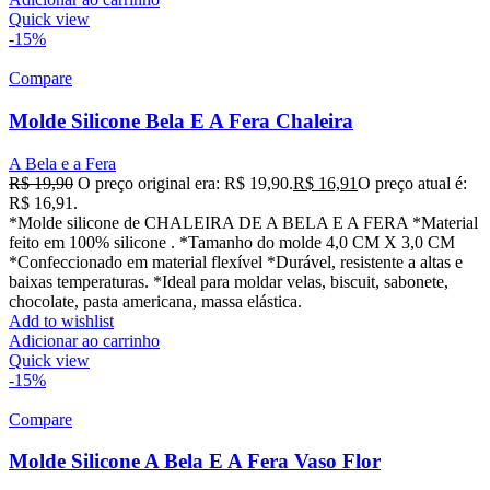
Quick view
-15%
Compare
Molde Silicone Bela E A Fera Chaleira
A Bela e a Fera
R$
19,90
O preço original era: R$ 19,90.
R$
16,91
O preço atual é:
R$ 16,91.
*Molde silicone de CHALEIRA DE A BELA E A FERA *Material
feito em 100% silicone . *Tamanho do molde 4,0 CM X 3,0 CM
*Confeccionado em material flexível *Durável, resistente a altas e
baixas temperaturas. *Ideal para moldar velas, biscuit, sabonete,
chocolate, pasta americana, massa elástica.
Add to wishlist
Adicionar ao carrinho
Quick view
-15%
Compare
Molde Silicone A Bela E A Fera Vaso Flor