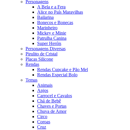
Personagens
A Bela e a Fera
Alice no País Maravilhas
Bailarina
Bonecos e Bonecas
Marinheiro
Mickey e Minie
Patrulha Canina
Super Heróis
Personagens Diversas
Pirulito de Cristal
Placas Silicone
Rendas
Rendas Cupcake e Pão Mel
Rendas Especial Bolo
Temas
Animais
Anjos
Carrocel e Cavalos
Chá de Bebê
Chaves e Portas
Chuva de Amor
Circo
Coroas
Cruz