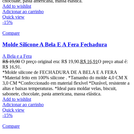
chocolate, pasta americana, massa elástica.
Add to wishlist
Adicionar ao carrinho
Quick view
-15%
Compare
Molde Silicone A Bela E A Fera Fechadura
A Bela e a Fera
R$
19,90
O preço original era: R$ 19,90.
R$
16,91
O preço atual é:
R$ 16,91.
*Molde silicone de FECHADURA DE A BELA E A FERA
*Material feito em 100% silicone . *Tamanho do molde 4,0 CM X
3,0 CM *Confeccionado em material flexível *Durável, resistente a
altas e baixas temperaturas. *Ideal para moldar velas, biscuit,
sabonete, chocolate, pasta americana, massa elástica.
Add to wishlist
Adicionar ao carrinho
Quick view
-15%
Compare