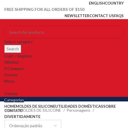
ENGLISH
COUNTRY
FREE SHIPPING FOR ALL ORDERS OF $150
NEWSLETTER
CONTACT US
FAQS
Select category
Search
Login / Register
Wishlist
0
Compare
0
items
R$
0,00
Menu
0
items
R$
0,00
Categorias
HOME
MOLDES DE SILICONE
UTILIDADES DOMÉSTICAS
SOBRE
Início
MOLDES DE SILICONE
Personagens
CONTATO
DIVERTIDAMENTE