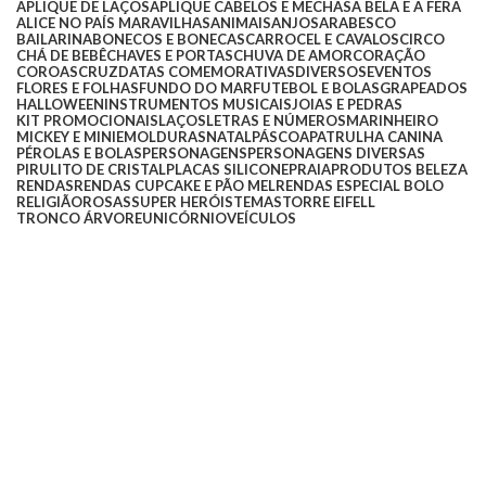
APLIQUE DE LAÇOS
APLIQUE CABELOS E MECHAS
A BELA E A FERA
ALICE NO PAÍS MARAVILHAS
ANIMAIS
ANJOS
ARABESCO
BAILARINA
BONECOS E BONECAS
CARROCEL E CAVALOS
CIRCO
CHÁ DE BEBÊ
CHAVES E PORTAS
CHUVA DE AMOR
CORAÇÃO
COROAS
CRUZ
DATAS COMEMORATIVAS
DIVERSOS
EVENTOS
FLORES E FOLHAS
FUNDO DO MAR
FUTEBOL E BOLAS
GRAPEADOS
HALLOWEEN
INSTRUMENTOS MUSICAIS
JOIAS E PEDRAS
KIT PROMOCIONAIS
LAÇOS
LETRAS E NÚMEROS
MARINHEIRO
MICKEY E MINIE
MOLDURAS
NATAL
PÁSCOA
PATRULHA CANINA
PÉROLAS E BOLAS
PERSONAGENS
PERSONAGENS DIVERSAS
PIRULITO DE CRISTAL
PLACAS SILICONE
PRAIA
PRODUTOS BELEZA
RENDAS
RENDAS CUPCAKE E PÃO MEL
RENDAS ESPECIAL BOLO
RELIGIÃO
ROSAS
SUPER HERÓIS
TEMAS
TORRE EIFELL
TRONCO ÁRVORE
UNICÓRNIO
VEÍCULOS