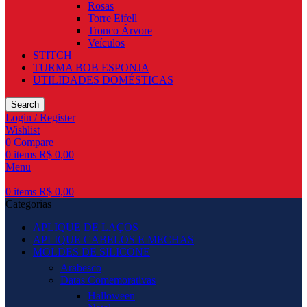
Rosas
Torre Eifell
Tronco Árvore
Veículos
STITCH
TURMA BOB ESPONJA
UTILIDADES DOMÉSTICAS
Search
Login / Register
Wishlist
0
Compare
0
items
R$
0,00
Menu
0
items
R$
0,00
Categorias
APLIQUE DE LAÇOS
APLIQUE CABELOS E MECHAS
MOLDES DE SILICONE
Arabesco
Datas Comemorativas
Halloween