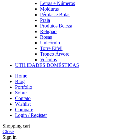
Letras e Números
Molduras
Pérolas e Bolas
Praia
Produtos Beleza
Religião
Rosas
Unicórnio
Torre Eifell
Tronco Árvore
Veículos
UTILIDADES DOMÉSTICAS
Home
Blog
Portfolio
Sobre
Contato
Wishlist
Compare
Login / Register
Shopping cart
Close
Sign in