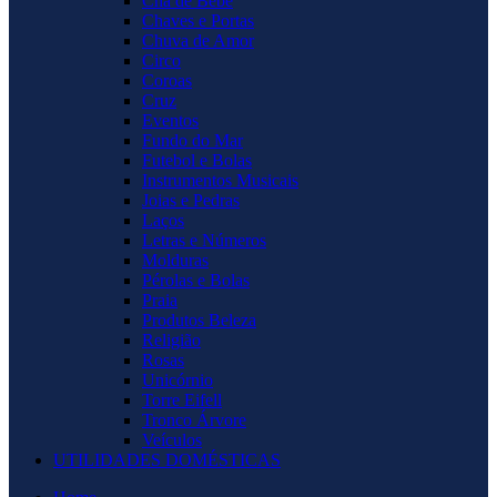
Chá de Bebê
Chaves e Portas
Chuva de Amor
Circo
Coroas
Cruz
Eventos
Fundo do Mar
Futebol e Bolas
Instrumentos Musicais
Joias e Pedras
Laços
Letras e Números
Molduras
Pérolas e Bolas
Praia
Produtos Beleza
Religião
Rosas
Unicórnio
Torre Eifell
Tronco Árvore
Veículos
UTILIDADES DOMÉSTICAS