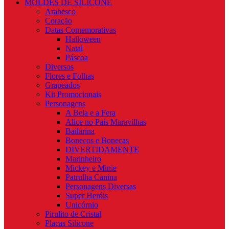
MOLDES DE SILICONE
Arabesco
Coração
Datas Comemorativas
Halloween
Natal
Páscoa
Diversos
Flores e Folhas
Grapeados
Kit Promocionais
Personagens
A Bela e a Fera
Alice no País Maravilhas
Bailarina
Bonecos e Bonecas
DIVERTIDAMENTE
Marinheiro
Mickey e Minie
Patrulha Canina
Personagens Diversas
Super Heróis
Unicórnio
Pirulito de Cristal
Placas Silicone