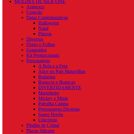
MOLDES DE SILICONE
Arabesco
Coração
Datas Comemorativas
Halloween
Natal
Páscoa
Diversos
Flores e Folhas
Grapeados
Kit Promocionais
Personagens
A Bela e a Fera
Alice no País Maravilhas
Bailarina
Bonecos e Bonecas
DIVERTIDAMENTE
Marinheiro
Mickey e Minie
Patrulha Canina
Personagens Diversas
Super Heróis
Unicórnio
Pirulito de Cristal
Placas Silicone