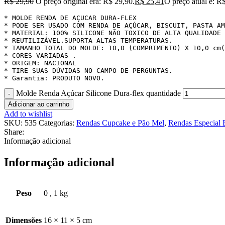
R$
29,90
O preço original era: R$ 29,90.
R$
25,41
O preço atual é: R
* MOLDE RENDA DE AÇUCAR DURA-FLEX

* PODE SER USADO COM RENDA DE AÇÚCAR, BISCUIT, PASTA AM
* MATERIAL: 100% SILICONE NÃO TOXICO DE ALTA QUALIDADE 
* REUTILIZÁVEL.SUPORTA ALTAS TEMPERATURAS.

* TAMANHO TOTAL DO MOLDE: 10,0 (COMPRIMENTO) X 10,0 cm(
* CORES VARIADAS .

* ORIGEM: NACIONAL

* TIRE SUAS DÚVIDAS NO CAMPO DE PERGUNTAS.

* Garantia: PRODUTO NOVO.
Molde Renda Açúcar Silicone Dura-flex quantidade
Adicionar ao carrinho
Add to wishlist
SKU:
535
Categorias:
Rendas Cupcake e Pão Mel
,
Rendas Especial 
Share:
Informação adicional
Informação adicional
Peso
0
,
1 kg
Dimensões
16 × 11 × 5 cm