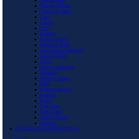
Chá de Bebê
Chaves e Portas
Chuva de Amor
Circo
Coroas
Cruz
Eventos
Fundo do Mar
Futebol e Bolas
Instrumentos Musicais
Joias e Pedras
Laços
Letras e Números
Molduras
Pérolas e Bolas
Praia
Produtos Beleza
Religião
Rosas
Unicórnio
Torre Eifell
Tronco Árvore
Veículos
UTILIDADES DOMÉSTICAS