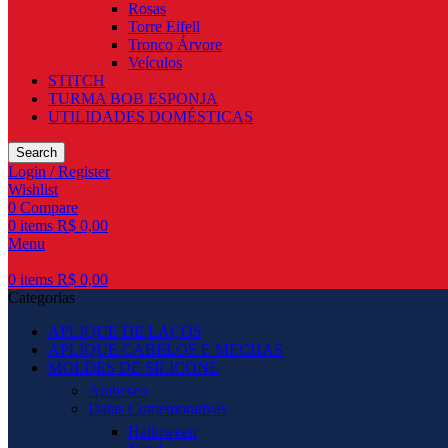
Rosas
Torre Eifell
Tronco Árvore
Veículos
STITCH
TURMA BOB ESPONJA
UTILIDADES DOMÉSTICAS
Search
Login / Register
Wishlist
0
Compare
0
items
R$
0,00
Menu
0
items
R$
0,00
Categorias
APLIQUE DE LAÇOS
APLIQUE CABELOS E MECHAS
MOLDES DE SILICONE
Arabesco
Datas Comemorativas
Halloween