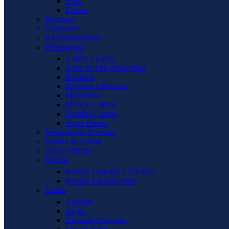
Natal
Páscoa
Diversos
Grapeados
Kit Promocionais
Personagens
A Bela e a Fera
Alice no País Maravilhas
Bailarina
Bonecos e Bonecas
Marinheiro
Mickey e Minie
Patrulha Canina
Super Heróis
Personagens Diversas
Pirulito de Cristal
Placas Silicone
Rendas
Rendas Cupcake e Pão Mel
Rendas Especial Bolo
Temas
Animais
Anjos
Carrocel e Cavalos