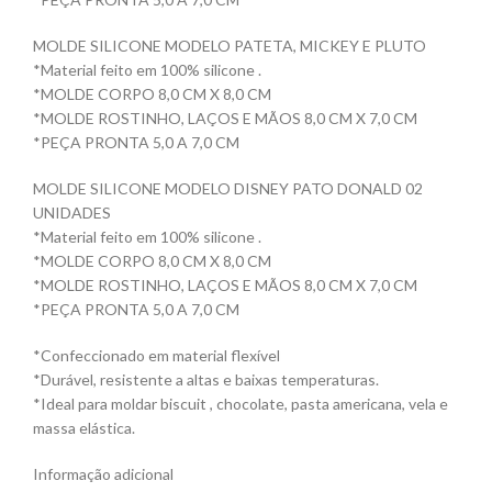
MOLDE SILICONE MODELO PATETA, MICKEY E PLUTO
*Material feito em 100% silicone .
*MOLDE CORPO 8,0 CM X 8,0 CM
*MOLDE ROSTINHO, LAÇOS E MÃOS 8,0 CM X 7,0 CM
*PEÇA PRONTA 5,0 A 7,0 CM
MOLDE SILICONE MODELO DISNEY PATO DONALD 02
UNIDADES
*Material feito em 100% silicone .
*MOLDE CORPO 8,0 CM X 8,0 CM
*MOLDE ROSTINHO, LAÇOS E MÃOS 8,0 CM X 7,0 CM
*PEÇA PRONTA 5,0 A 7,0 CM
*Confeccionado em material flexível
*Durável, resistente a altas e baixas temperaturas.
*Ideal para moldar biscuit , chocolate, pasta americana, vela e
massa elástica.
Informação adicional