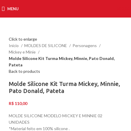
MENU
R$
0,00
Click to enlarge
Início
MOLDES DE SILICONE
Personagens
Mickey e Minie
Molde Silicone Kit Turma Mickey, Minnie, Pato Donald,
Pateta
Back to products
Molde Silicone Kit Turma Mickey, Minnie,
Pato Donald, Pateta
R$
110,00
MOLDE SILICONE MODELO MICKEY E MINNIE 02
UNIDADES
*Material feito em 100% silicone .