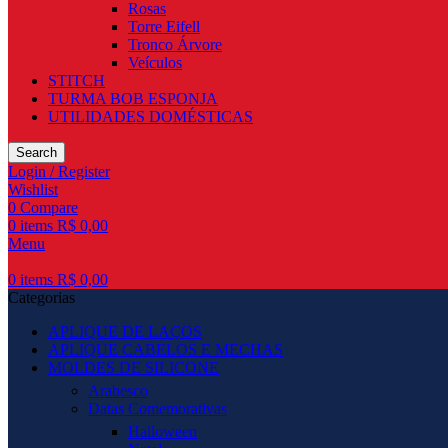
Rosas
Torre Eifell
Tronco Árvore
Veículos
STITCH
TURMA BOB ESPONJA
UTILIDADES DOMÉSTICAS
Search
Login / Register
Wishlist
0
Compare
0
items
R$
0,00
Menu
0
items
R$
0,00
Categorias
APLIQUE DE LAÇOS
APLIQUE CABELOS E MECHAS
MOLDES DE SILICONE
Arabesco
Datas Comemorativas
Halloween