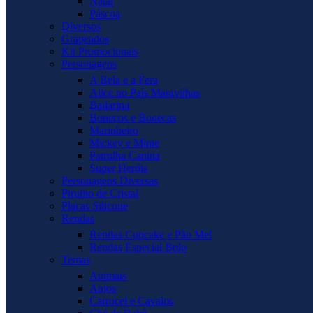
Natal
Páscoa
Diversos
Grapeados
Kit Promocionais
Personagens
A Bela e a Fera
Alice no País Maravilhas
Bailarina
Bonecos e Bonecas
Marinheiro
Mickey e Minie
Patrulha Canina
Super Heróis
Personagens Diversas
Pirulito de Cristal
Placas Silicone
Rendas
Rendas Cupcake e Pão Mel
Rendas Especial Bolo
Temas
Animais
Anjos
Carrocel e Cavalos