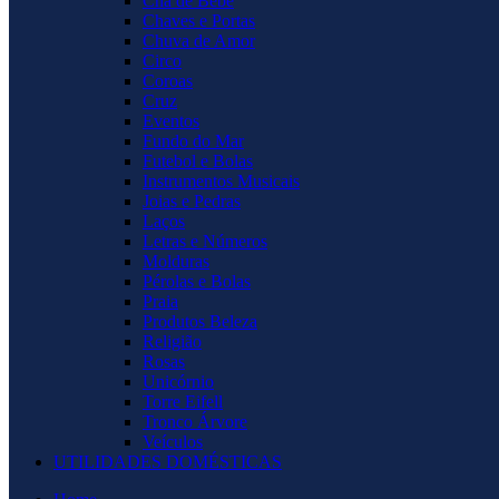
Chá de Bebê
Chaves e Portas
Chuva de Amor
Circo
Coroas
Cruz
Eventos
Fundo do Mar
Futebol e Bolas
Instrumentos Musicais
Joias e Pedras
Laços
Letras e Números
Molduras
Pérolas e Bolas
Praia
Produtos Beleza
Religião
Rosas
Unicórnio
Torre Eifell
Tronco Árvore
Veículos
UTILIDADES DOMÉSTICAS