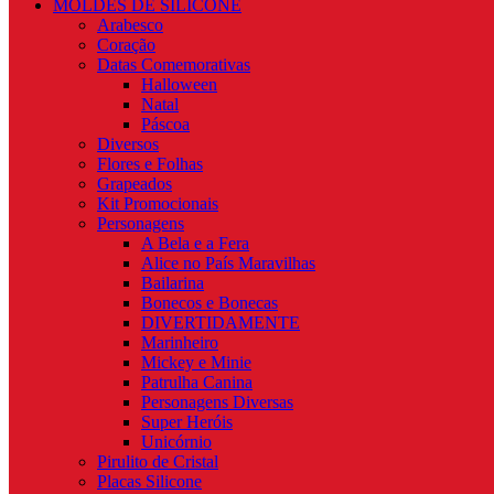
MOLDES DE SILICONE
Arabesco
Coração
Datas Comemorativas
Halloween
Natal
Páscoa
Diversos
Flores e Folhas
Grapeados
Kit Promocionais
Personagens
A Bela e a Fera
Alice no País Maravilhas
Bailarina
Bonecos e Bonecas
DIVERTIDAMENTE
Marinheiro
Mickey e Minie
Patrulha Canina
Personagens Diversas
Super Heróis
Unicórnio
Pirulito de Cristal
Placas Silicone