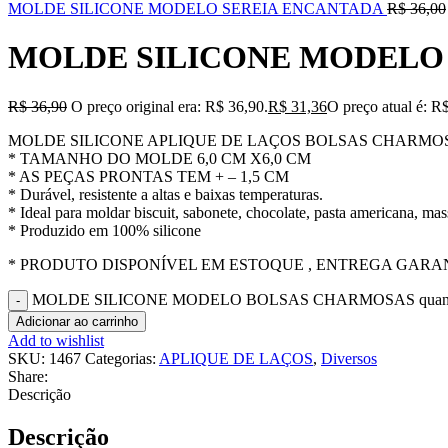
MOLDE SILICONE MODELO SEREIA ENCANTADA
R$
36,00
MOLDE SILICONE MODELO
R$
36,90
O preço original era: R$ 36,90.
R$
31,36
O preço atual é: R
MOLDE SILICONE APLIQUE DE LAÇOS BOLSAS CHARMO
* TAMANHO DO MOLDE 6,0 CM X6,0 CM
* AS PEÇAS PRONTAS TEM + – 1,5 CM
* Durável, resistente a altas e baixas temperaturas.
* Ideal para moldar biscuit, sabonete, chocolate, pasta americana, mass
* Produzido em 100% silicone
* PRODUTO DISPONÍVEL EM ESTOQUE , ENTREGA GARANT
MOLDE SILICONE MODELO BOLSAS CHARMOSAS quant
Adicionar ao carrinho
Add to wishlist
SKU:
1467
Categorias:
APLIQUE DE LAÇOS
,
Diversos
Share:
Descrição
Descrição