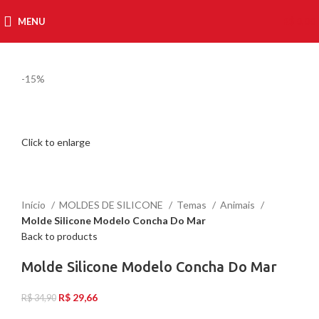
MENU
R$
0,00
-15%
Click to enlarge
Início
MOLDES DE SILICONE
Temas
Animais
Molde Silicone Modelo Concha Do Mar
Back to products
Molde Silicone Modelo Concha Do Mar
R$
29,66
R$
34,90