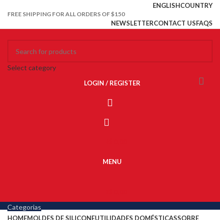
ENGLISH
COUNTRY
FREE SHIPPING FOR ALL ORDERS OF $150
NEWSLETTER
CONTACT US
FAQS
Select category
LOGIN / REGISTER
R$
0,00
MENU
R$
0,00
Categorias
HOME
MOLDES DE SILICONE
UTILIDADES DOMÉSTICAS
SOBRE