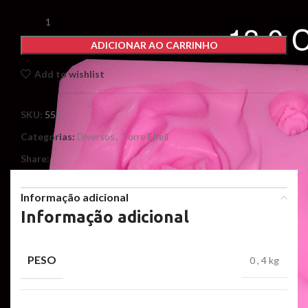
ADICIONAR AO CARRINHO
Add to wishlist
SKU:
551
Categorias:
Diversos
,
Torre Eifell
Share:
Informação adicional
Informação adicional
PESO
0
,
4 kg