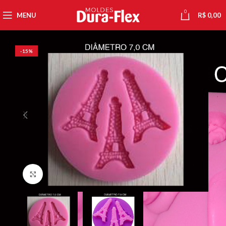
0
MENU
R$
0,00
-15%
Click to enlarge