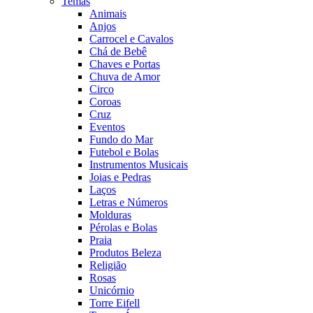
Temas
Animais
Anjos
Carrocel e Cavalos
Chá de Bebê
Chaves e Portas
Chuva de Amor
Circo
Coroas
Cruz
Eventos
Fundo do Mar
Futebol e Bolas
Instrumentos Musicais
Joias e Pedras
Laços
Letras e Números
Molduras
Pérolas e Bolas
Praia
Produtos Beleza
Religião
Rosas
Unicórnio
Torre Eifell