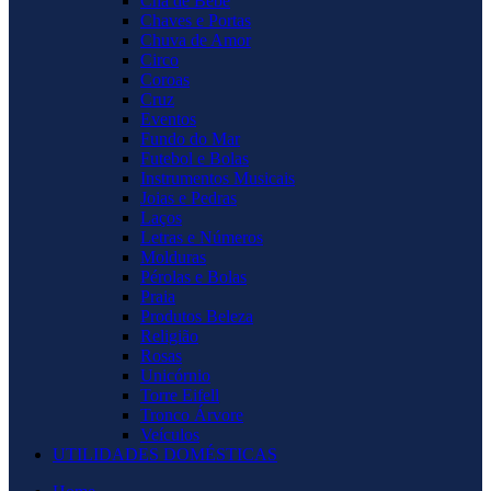
Chá de Bebê
Chaves e Portas
Chuva de Amor
Circo
Coroas
Cruz
Eventos
Fundo do Mar
Futebol e Bolas
Instrumentos Musicais
Joias e Pedras
Laços
Letras e Números
Molduras
Pérolas e Bolas
Praia
Produtos Beleza
Religião
Rosas
Unicórnio
Torre Eifell
Tronco Árvore
Veículos
UTILIDADES DOMÉSTICAS