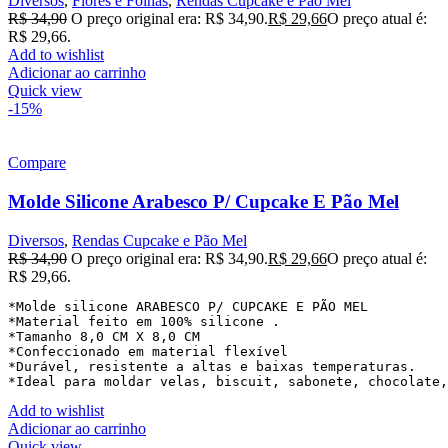
Diversos
,
Flores e Folhas
,
Rendas Cupcake e Pão Mel
R$
34,90
O preço original era: R$ 34,90.
R$
29,66
O preço atual é:
R$ 29,66.
Add to wishlist
Adicionar ao carrinho
Quick view
-15%
Compare
Molde Silicone Arabesco P/ Cupcake E Pão Mel
Diversos
,
Rendas Cupcake e Pão Mel
R$
34,90
O preço original era: R$ 34,90.
R$
29,66
O preço atual é:
R$ 29,66.
*Molde silicone ARABESCO P/ CUPCAKE E PÃO MEL 

*Material feito em 100% silicone . 

*Tamanho 8,0 CM X 8,0 CM 

*Confeccionado em material flexível 

*Durável, resistente a altas e baixas temperaturas. 

*Ideal para moldar velas, biscuit, sabonete, chocolate,
Add to wishlist
Adicionar ao carrinho
Quick view