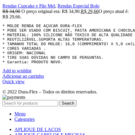
Rendas Cupcake e Pão Mel
,
Rendas Especial Bolo
R$
34,90
O preço original era: R$ 34,90.
R$
29,66
O preço atual é:
R$ 29,66.
* MOLDE RENDA DE AÇUCAR DURA-FLEX

* PODE SER USADO COM BISCUIT, PASTA AMERICANA E CHOCOLA
* MATERIAL: 100% SILICONE NÃO TOXICO DE ALTA QUALIDADE 
* REUTILIZÁVEL.SUPORTA ALTAS TEMPERATURAS.

* TAMANHO TOTAL DO MOLDE: 16,0 (COMPRIMENTO) X 5,0 cm(L
* CORES VARIADAS .

* ORIGEM: NACIONAL

* TIRE SUAS DÚVIDAS NO CAMPO DE PERGUNTAS.

* Garantia: PRODUTO NOVO.
Add to wishlist
Adicionar ao carrinho
Quick view
© 2022 Dura-Flex – Todos os direitos reservados.
Search
Menu
Categories
APLIQUE DE LAÇOS
APLIQUE CABELOS E MECHAS