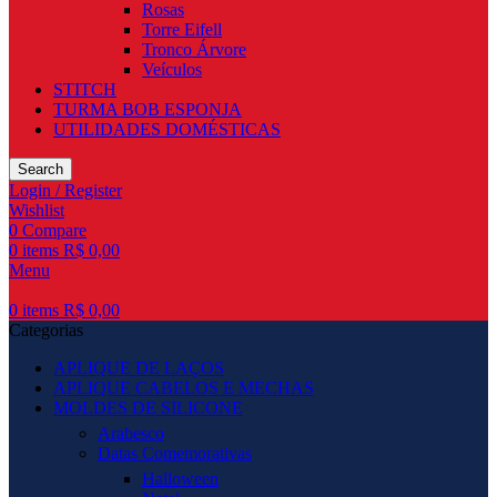
Rosas
Torre Eifell
Tronco Árvore
Veículos
STITCH
TURMA BOB ESPONJA
UTILIDADES DOMÉSTICAS
Search
Login / Register
Wishlist
0
Compare
0
items
R$
0,00
Menu
0
items
R$
0,00
Categorias
APLIQUE DE LAÇOS
APLIQUE CABELOS E MECHAS
MOLDES DE SILICONE
Arabesco
Datas Comemorativas
Halloween