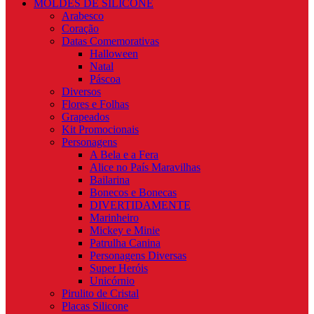
MOLDES DE SILICONE
Arabesco
Coração
Datas Comemorativas
Halloween
Natal
Páscoa
Diversos
Flores e Folhas
Grapeados
Kit Promocionais
Personagens
A Bela e a Fera
Alice no País Maravilhas
Bailarina
Bonecos e Bonecas
DIVERTIDAMENTE
Marinheiro
Mickey e Minie
Patrulha Canina
Personagens Diversas
Super Heróis
Unicórnio
Pirulito de Cristal
Placas Silicone