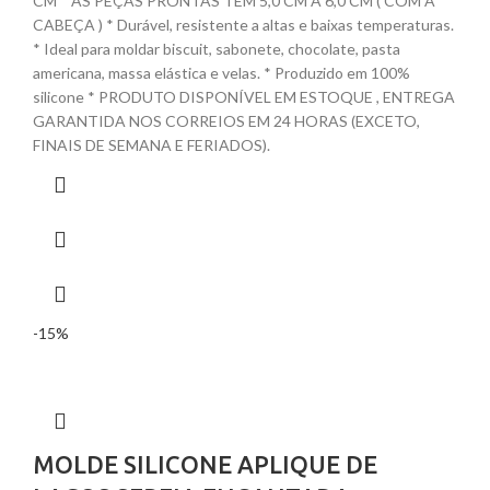
CM * AS PEÇAS PRONTAS TEM 5,0 CM A 6,0 CM ( COM A
CABEÇA ) * Durável, resistente a altas e baixas temperaturas.
* Ideal para moldar biscuit, sabonete, chocolate, pasta
americana, massa elástica e velas. * Produzido em 100%
silicone * PRODUTO DISPONÍVEL EM ESTOQUE , ENTREGA
GARANTIDA NOS CORREIOS EM 24 HORAS (EXCETO,
FINAIS DE SEMANA E FERIADOS).
-15%
MOLDE SILICONE APLIQUE DE