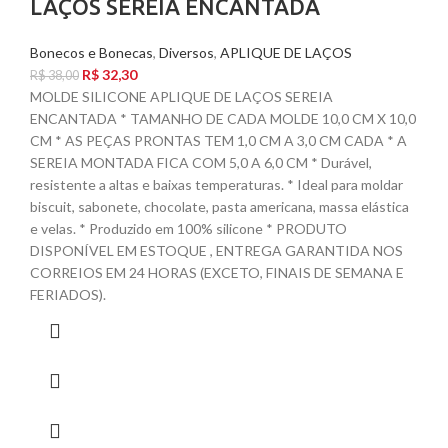
LAÇOS SEREIA ENCANTADA
Bonecos e Bonecas
,
Diversos
,
APLIQUE DE LAÇOS
R$
32,30
R$
38,00
MOLDE SILICONE APLIQUE DE LAÇOS SEREIA
ENCANTADA * TAMANHO DE CADA MOLDE 10,0 CM X 10,0
CM * AS PEÇAS PRONTAS TEM 1,0 CM A 3,0 CM CADA * A
SEREIA MONTADA FICA COM 5,0 A 6,0 CM * Durável,
resistente a altas e baixas temperaturas. * Ideal para moldar
biscuit, sabonete, chocolate, pasta americana, massa elástica
e velas. * Produzido em 100% silicone * PRODUTO
DISPONÍVEL EM ESTOQUE , ENTREGA GARANTIDA NOS
CORREIOS EM 24 HORAS (EXCETO, FINAIS DE SEMANA E
FERIADOS).