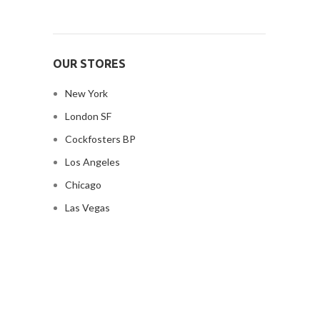
OUR STORES
New York
London SF
Cockfosters BP
Los Angeles
Chicago
Las Vegas