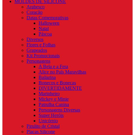
MOLDES DE SILICONE
Arabesco
Coração
Datas Comemorativas
Halloween
Natal
Páscoa
Diversos
Flores e Folhas
Grapeados
Kit Promocionais
Personagens
A Bela e a Fera
Alice no País Maravilhas
Bailarina
Bonecos e Bonecas
DIVERTIDAMENTE
Marinheiro
Mickey e Minie
Patrulha Canina
Personagens Diversas
Super Heróis
Unicórnio
Pirulito de Cristal
Placas Silicone