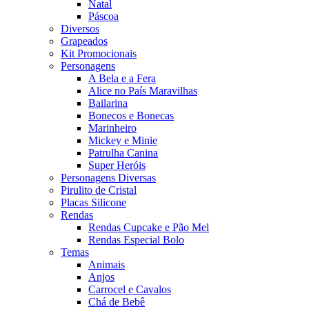
Natal
Páscoa
Diversos
Grapeados
Kit Promocionais
Personagens
A Bela e a Fera
Alice no País Maravilhas
Bailarina
Bonecos e Bonecas
Marinheiro
Mickey e Minie
Patrulha Canina
Super Heróis
Personagens Diversas
Pirulito de Cristal
Placas Silicone
Rendas
Rendas Cupcake e Pão Mel
Rendas Especial Bolo
Temas
Animais
Anjos
Carrocel e Cavalos
Chá de Bebê