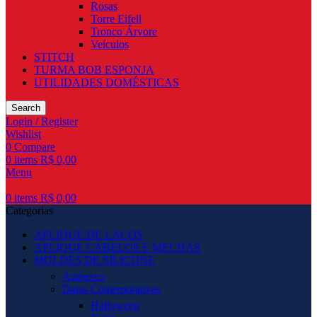
Rosas
Torre Eifell
Tronco Árvore
Veículos
STITCH
TURMA BOB ESPONJA
UTILIDADES DOMÉSTICAS
Search
Login / Register
Wishlist
0
Compare
0
items
R$
0,00
Menu
0
items
R$
0,00
Categorias
APLIQUE DE LAÇOS
APLIQUE CABELOS E MECHAS
MOLDES DE SILICONE
Arabesco
Datas Comemorativas
Halloween