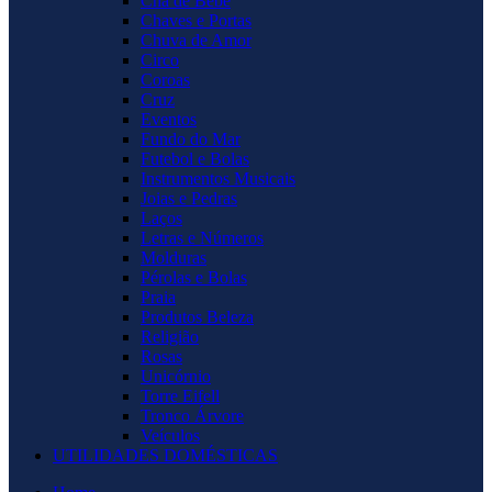
Chá de Bebê
Chaves e Portas
Chuva de Amor
Circo
Coroas
Cruz
Eventos
Fundo do Mar
Futebol e Bolas
Instrumentos Musicais
Joias e Pedras
Laços
Letras e Números
Molduras
Pérolas e Bolas
Praia
Produtos Beleza
Religião
Rosas
Unicórnio
Torre Eifell
Tronco Árvore
Veículos
UTILIDADES DOMÉSTICAS