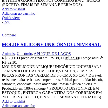
ENTREGA GARANTIDA NOS CORREIOS EM 24 HORAS
(EXCETO, FINAIS DE SEMANA E FERIADOS).
Add to wishlist
Adicionar ao carrinho
Quick view
-15%
Compare
MOLDE SILICONE UNICÓRNIO UNIVERSAL
Animais
,
Unicórnio
,
APLIQUE DE LAÇOS
R$
38,00
O preço original era: R$ 38,00.
R$
32,30
O preço atual é:
R$ 32,30.
MOLDE SILICONE APLIQUE UNICÓRNIO UNIVERSAL *
TAMANHO DE CADA MOLDE 8,5 CM X 8,5 CM * AS
PEÇAS PRONTAS VARIAM DE 5,0 CM A 6,0 CM * Durável,
resistente a altas e baixas temperaturas. * Ideal para moldar biscuit,
sabonete, chocolate, pasta americana, massa elástica e velas. *
Produzido em 100% silicone * PRODUTO DISPONÍVEL EM
ESTOQUE , ENTREGA GARANTIDA NOS CORREIOS EM
24 HORAS (EXCETO, FINAIS DE SEMANA E FERIADOS).
Add to wishlist
Adicionar ao carrinho