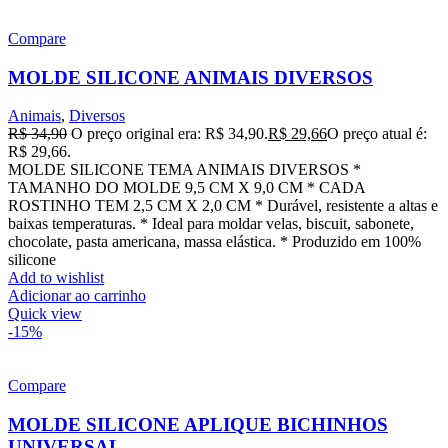
Compare
MOLDE SILICONE ANIMAIS DIVERSOS
Animais
,
Diversos
R$
34,90
O preço original era: R$ 34,90.
R$
29,66
O preço atual é:
R$ 29,66.
MOLDE SILICONE TEMA ANIMAIS DIVERSOS *
TAMANHO DO MOLDE 9,5 CM X 9,0 CM * CADA
ROSTINHO TEM 2,5 CM X 2,0 CM * Durável, resistente a altas e
baixas temperaturas. * Ideal para moldar velas, biscuit, sabonete,
chocolate, pasta americana, massa elástica. * Produzido em 100%
silicone
Add to wishlist
Adicionar ao carrinho
Quick view
-15%
Compare
MOLDE SILICONE APLIQUE BICHINHOS
UNIVERSAL