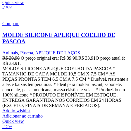
Quick view
-15%
Compare
MOLDE SILICONE APLIQUE COELHO DE
PASCOA
Animais
,
Páscoa
,
APLIQUE DE LAÇOS
R$
39,90
O preço original era: R$ 39,90.
R$
33,91
O preço atual é:
R$ 33,91.
MOLDE SILICONE APLIQUE COELHO DA PASCOA *
TAMANHO DE CADA MOLDE 10,5 CM X 7,5 CM * AS
PEÇAS PRONTAS TEM 6,5 CM A 7,5 CM * Durável, resistente a
altas e baixas temperaturas. * Ideal para moldar biscuit, sabonete,
chocolate, pasta americana, massa elástica e velas. * Produzido em
100% silicone * PRODUTO DISPONÍVEL EM ESTOQUE ,
ENTREGA GARANTIDA NOS CORREIOS EM 24 HORAS
(EXCETO, FINAIS DE SEMANA E FERIADOS).
Add to wishlist
Adicionar ao carrinho
Quick view
-15%