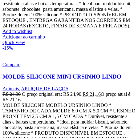
resistente a altas e baixas temperaturas. * Ideal para moldar biscuit,
sabonete, chocolate, pasta americana, massa elástica e velas. *
Produzido em 100% silicone * PRODUTO DISPONÍVEL EM
ESTOQUE , ENTREGA GARANTIDA NOS CORREIOS EM
24 HORAS (EXCETO, FINAIS DE SEMANA E FERIADOS).
Add to wishlist
Adicionar ao carrinho
Quick view
-15%
Compare
MOLDE SILICONE MINI URSINHO LINDO
Animais
,
APLIQUE DE LAÇOS
R$
24,90
O preço original era: R$ 24,90.
R$
21,16
O preço atual é:
R$ 21,16.
MOLDE SILICONE MODELO URSINHO LINDO *
TAMANHO DE CADA MOLDE 6,0 CM X 5,0 CM * URSINHO
PRONT TEM 2,5 CM A 1,5 CM CADA * Durável, resistente a
altas e baixas temperaturas. * Ideal para moldar biscuit, sabonete,
chocolate, pasta americana, massa elástica e velas. * Produzido em
100% silicone * PRODUTO DISPONÍVEL EM ESTOQUE ,