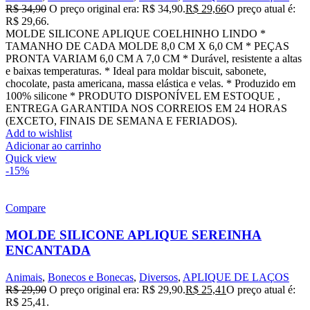
R$
34,90
O preço original era: R$ 34,90.
R$
29,66
O preço atual é:
R$ 29,66.
MOLDE SILICONE APLIQUE COELHINHO LINDO *
TAMANHO DE CADA MOLDE 8,0 CM X 6,0 CM * PEÇAS
PRONTA VARIAM 6,0 CM A 7,0 CM * Durável, resistente a altas
e baixas temperaturas. * Ideal para moldar biscuit, sabonete,
chocolate, pasta americana, massa elástica e velas. * Produzido em
100% silicone * PRODUTO DISPONÍVEL EM ESTOQUE ,
ENTREGA GARANTIDA NOS CORREIOS EM 24 HORAS
(EXCETO, FINAIS DE SEMANA E FERIADOS).
Add to wishlist
Adicionar ao carrinho
Quick view
-15%
Compare
MOLDE SILICONE APLIQUE SEREINHA
ENCANTADA
Animais
,
Bonecos e Bonecas
,
Diversos
,
APLIQUE DE LAÇOS
R$
29,90
O preço original era: R$ 29,90.
R$
25,41
O preço atual é:
R$ 25,41.