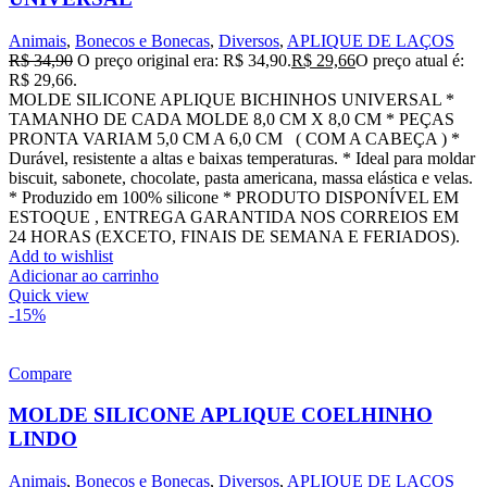
Animais
,
Bonecos e Bonecas
,
Diversos
,
APLIQUE DE LAÇOS
R$
34,90
O preço original era: R$ 34,90.
R$
29,66
O preço atual é:
R$ 29,66.
MOLDE SILICONE APLIQUE BICHINHOS UNIVERSAL *
TAMANHO DE CADA MOLDE 8,0 CM X 8,0 CM * PEÇAS
PRONTA VARIAM 5,0 CM A 6,0 CM ( COM A CABEÇA ) *
Durável, resistente a altas e baixas temperaturas. * Ideal para moldar
biscuit, sabonete, chocolate, pasta americana, massa elástica e velas.
* Produzido em 100% silicone * PRODUTO DISPONÍVEL EM
ESTOQUE , ENTREGA GARANTIDA NOS CORREIOS EM
24 HORAS (EXCETO, FINAIS DE SEMANA E FERIADOS).
Add to wishlist
Adicionar ao carrinho
Quick view
-15%
Compare
MOLDE SILICONE APLIQUE COELHINHO
LINDO
Animais
,
Bonecos e Bonecas
,
Diversos
,
APLIQUE DE LAÇOS