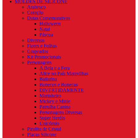
MOLDES DE SILICONE
Arabesco
Coração
Datas Comemorativas
Halloween
Natal
Páscoa
Diversos
Flores e Folhas
Grapeados
Kit Promocionais
Personagens
A Bela e a Fera
Alice no País Maravilhas
Bailarina
Bonecos e Bonecas
DIVERTIDAMENTE
Marinheiro
Mickey e Minie
Patrulha Canina
Personagens Diversas
Super Heróis
Unicórnio
Pirulito de Cristal
Placas Silicone