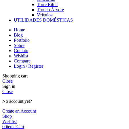
Torre Eifell
Tronco Árvore
Veículos
UTILIDADES DOMÉSTICAS
Home
Blog
Portfolio
Sobre
Contato
Wishlist
Compare
Login / Register
Shopping cart
Close
Sign in
Close
No account yet?
Create an Account
Shop
Wishlist
0
items
Cart