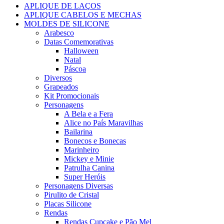
APLIQUE DE LAÇOS
APLIQUE CABELOS E MECHAS
MOLDES DE SILICONE
Arabesco
Datas Comemorativas
Halloween
Natal
Páscoa
Diversos
Grapeados
Kit Promocionais
Personagens
A Bela e a Fera
Alice no País Maravilhas
Bailarina
Bonecos e Bonecas
Marinheiro
Mickey e Minie
Patrulha Canina
Super Heróis
Personagens Diversas
Pirulito de Cristal
Placas Silicone
Rendas
Rendas Cupcake e Pão Mel