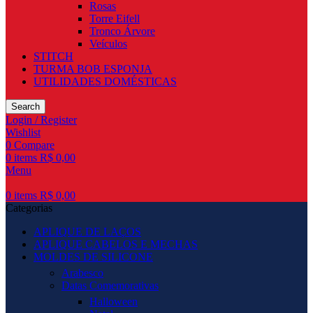
Rosas
Torre Eifell
Tronco Árvore
Veículos
STITCH
TURMA BOB ESPONJA
UTILIDADES DOMÉSTICAS
Search
Login / Register
Wishlist
0
Compare
0
items
R$
0,00
Menu
0
items
R$
0,00
Categorias
APLIQUE DE LAÇOS
APLIQUE CABELOS E MECHAS
MOLDES DE SILICONE
Arabesco
Datas Comemorativas
Halloween