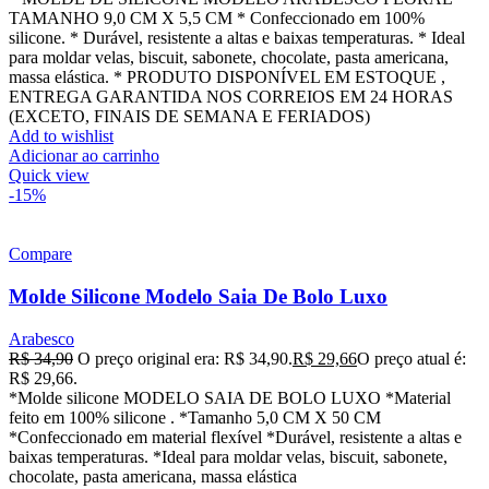
TAMANHO 9,0 CM X 5,5 CM * Confeccionado em 100%
silicone. * Durável, resistente a altas e baixas temperaturas. * Ideal
para moldar velas, biscuit, sabonete, chocolate, pasta americana,
massa elástica. * PRODUTO DISPONÍVEL EM ESTOQUE ,
ENTREGA GARANTIDA NOS CORREIOS EM 24 HORAS
(EXCETO, FINAIS DE SEMANA E FERIADOS)
Add to wishlist
Adicionar ao carrinho
Quick view
-15%
Compare
Molde Silicone Modelo Saia De Bolo Luxo
Arabesco
R$
34,90
O preço original era: R$ 34,90.
R$
29,66
O preço atual é:
R$ 29,66.
*Molde silicone MODELO SAIA DE BOLO LUXO *Material
feito em 100% silicone . *Tamanho 5,0 CM X 50 CM
*Confeccionado em material flexível *Durável, resistente a altas e
baixas temperaturas. *Ideal para moldar velas, biscuit, sabonete,
chocolate, pasta americana, massa elástica