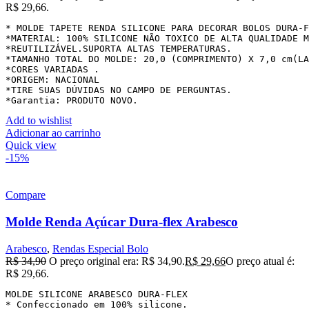
R$ 29,66.
* MOLDE TAPETE RENDA SILICONE PARA DECORAR BOLOS DURA-F
*MATERIAL: 100% SILICONE NÃO TOXICO DE ALTA QUALIDADE M
*REUTILIZÁVEL.SUPORTA ALTAS TEMPERATURAS.

*TAMANHO TOTAL DO MOLDE: 20,0 (COMPRIMENTO) X 7,0 cm(LA
*CORES VARIADAS .

*ORIGEM: NACIONAL

*TIRE SUAS DÚVIDAS NO CAMPO DE PERGUNTAS.

*Garantia: PRODUTO NOVO.
Add to wishlist
Adicionar ao carrinho
Quick view
-15%
Compare
Molde Renda Açúcar Dura-flex Arabesco
Arabesco
,
Rendas Especial Bolo
R$
34,90
O preço original era: R$ 34,90.
R$
29,66
O preço atual é:
R$ 29,66.
MOLDE SILICONE ARABESCO DURA-FLEX

* Confeccionado em 100% silicone.
