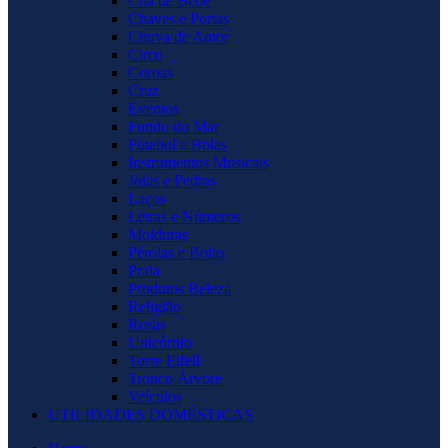
Chá de Bebê
Chaves e Portas
Chuva de Amor
Circo
Coroas
Cruz
Eventos
Fundo do Mar
Futebol e Bolas
Instrumentos Musicais
Joias e Pedras
Laços
Letras e Números
Molduras
Pérolas e Bolas
Praia
Produtos Beleza
Religião
Rosas
Unicórnio
Torre Eifell
Tronco Árvore
Veículos
UTILIDADES DOMÉSTICAS