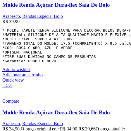
Molde Renda Açúcar Dura-flex Saia De Bolo
Arabesco
,
Rendas Especial Bolo
R$
39,90
* MOLDE TAPETE RENDA SILICONE PARA DECORAR BOLOS DURA-F
*MATERIAL: SILICONE DE ALTA QUALIDADE MACIO E FLEXÍVEL.

*REUTILIZÁVEL.SUPORTA ATÉ 300ºC.

*TAMANHO TOTAL DO MOLDE: 17,5 (COMPRIMENTO) X 9,5 cm(LA
*COR: ROSA CLARO, AZUL E VERDE

*ORIGEM: NACIONAL

*TIRE SUAS DÚVIDAS NO CAMPO DE PERGUNTAS.

*Garantia: PRODUTO NOVO.
Add to wishlist
Adicionar ao carrinho
Quick view
-15%
Compare
Molde Renda Açúcar Dura-flex Saia De Bolo
Arabesco
,
Rendas Especial Bolo
R$
34,90
O preço original era: R$ 34,90.
R$
29,66
O preço atual é: