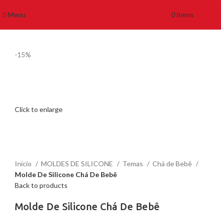
Menu
0
items
R$
0,00
-15%
Click to enlarge
Início
MOLDES DE SILICONE
Temas
Chá de Bebê
Molde De Silicone Chá De Bebê
Back to products
Molde De Silicone Chá De Bebê