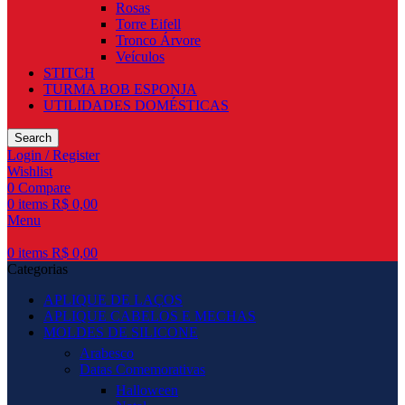
Rosas
Torre Eifell
Tronco Árvore
Veículos
STITCH
TURMA BOB ESPONJA
UTILIDADES DOMÉSTICAS
Search
Login / Register
Wishlist
0
Compare
0
items
R$
0,00
Menu
0
items
R$
0,00
Categorias
APLIQUE DE LAÇOS
APLIQUE CABELOS E MECHAS
MOLDES DE SILICONE
Arabesco
Datas Comemorativas
Halloween