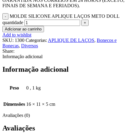
GARANTIDA NOS CORREIOS EM 24 HORAS (EXCETO,
FINAIS DE SEMANA E FERIADOS).
MOLDE SILICONE APLIQUE LAÇOS METO DOLL
quantidade
Adicionar ao carrinho
Add to wishlist
SKU:
1300
Categorias:
APLIQUE DE LAÇOS
,
Bonecos e
Bonecas
,
Diversos
Share:
Informação adicional
Informação adicional
Peso
0
,
1 kg
Dimensões
16 × 11 × 5 cm
Avaliações (0)
Avaliações