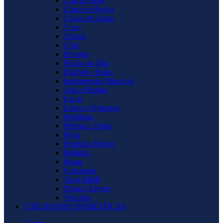
Chá de Bebê
Chaves e Portas
Chuva de Amor
Circo
Coroas
Cruz
Eventos
Fundo do Mar
Futebol e Bolas
Instrumentos Musicais
Joias e Pedras
Laços
Letras e Números
Molduras
Pérolas e Bolas
Praia
Produtos Beleza
Religião
Rosas
Unicórnio
Torre Eifell
Tronco Árvore
Veículos
UTILIDADES DOMÉSTICAS