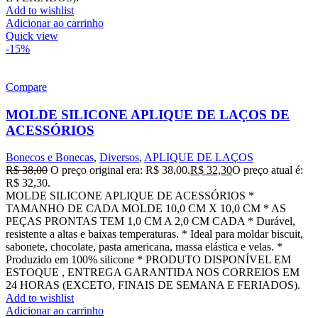
Add to wishlist
Adicionar ao carrinho
Quick view
-15%
Compare
MOLDE SILICONE APLIQUE DE LAÇOS DE
ACESSÓRIOS
Bonecos e Bonecas
,
Diversos
,
APLIQUE DE LAÇOS
R$
38,00
O preço original era: R$ 38,00.
R$
32,30
O preço atual é:
R$ 32,30.
MOLDE SILICONE APLIQUE DE ACESSÓRIOS *
TAMANHO DE CADA MOLDE 10,0 CM X 10,0 CM * AS
PEÇAS PRONTAS TEM 1,0 CM A 2,0 CM CADA * Durável,
resistente a altas e baixas temperaturas. * Ideal para moldar biscuit,
sabonete, chocolate, pasta americana, massa elástica e velas. *
Produzido em 100% silicone * PRODUTO DISPONÍVEL EM
ESTOQUE , ENTREGA GARANTIDA NOS CORREIOS EM
24 HORAS (EXCETO, FINAIS DE SEMANA E FERIADOS).
Add to wishlist
Adicionar ao carrinho