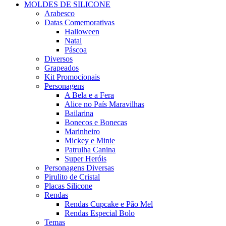
MOLDES DE SILICONE
Arabesco
Datas Comemorativas
Halloween
Natal
Páscoa
Diversos
Grapeados
Kit Promocionais
Personagens
A Bela e a Fera
Alice no País Maravilhas
Bailarina
Bonecos e Bonecas
Marinheiro
Mickey e Minie
Patrulha Canina
Super Heróis
Personagens Diversas
Pirulito de Cristal
Placas Silicone
Rendas
Rendas Cupcake e Pão Mel
Rendas Especial Bolo
Temas