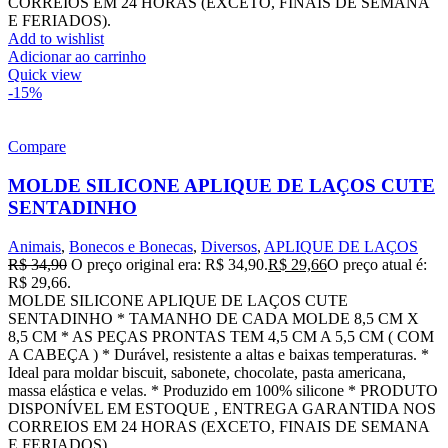
CORREIOS EM 24 HORAS (EXCETO, FINAIS DE SEMANA
E FERIADOS).
Add to wishlist
Adicionar ao carrinho
Quick view
-15%
Compare
MOLDE SILICONE APLIQUE DE LAÇOS CUTE
SENTADINHO
Animais
,
Bonecos e Bonecas
,
Diversos
,
APLIQUE DE LAÇOS
R$
34,90
O preço original era: R$ 34,90.
R$
29,66
O preço atual é:
R$ 29,66.
MOLDE SILICONE APLIQUE DE LAÇOS CUTE
SENTADINHO * TAMANHO DE CADA MOLDE 8,5 CM X
8,5 CM * AS PEÇAS PRONTAS TEM 4,5 CM A 5,5 CM ( COM
A CABEÇA ) * Durável, resistente a altas e baixas temperaturas. *
Ideal para moldar biscuit, sabonete, chocolate, pasta americana,
massa elástica e velas. * Produzido em 100% silicone * PRODUTO
DISPONÍVEL EM ESTOQUE , ENTREGA GARANTIDA NOS
CORREIOS EM 24 HORAS (EXCETO, FINAIS DE SEMANA
E FERIADOS).