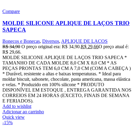
Compare
MOLDE SILICONE APLIQUE DE LAÇOS TRIO
SAPECA
Bonecos e Bonecas
,
Diversos
,
APLIQUE DE LAÇOS
R$
34,90
O preço original era: R$ 34,90.
R$
29,66
O preço atual é:
R$ 29,66.
MOLDE SILICONE APLIQUE DE LAÇOS TRIO SAPECA *
TAMANHO DE CADA MOLDE 8,0 CM X 8,0 CM * AS
PEÇAS PRONTAS TEM 6,0 CM A 7,0 CM (COM A CABEÇA )
* Durável, resistente a altas e baixas temperaturas. * Ideal para
moldar biscuit, sabonete, chocolate, pasta americana, massa elástica
e velas. * Produzido em 100% silicone * PRODUTO
DISPONÍVEL EM ESTOQUE , ENTREGA GARANTIDA NOS
CORREIOS EM 24 HORAS (EXCETO, FINAIS DE SEMANA
E FERIADOS).
Add to wishlist
Adicionar ao carrinho
Quick view
-15%