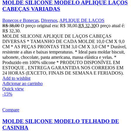
MOLDE SILICONE MODELO APLIQUE LAÇOS
CABEÇAS VARIADAS
Bonecos e Bonecas
,
Diversos
,
APLIQUE DE LAÇOS
R$
38,00
O preço original era: R$ 38,00.
R$
32,30
O preço atual é:
R$ 32,30.
MOLDE SILICONE APLIQUE DE LAÇOS CABEÇAS
DIVERSAS * TAMANHO DE CADA MOLDE 10,0 CM X 9,0
CM * AS PEÇAS PRONTAS TEM 3,0 CM X 3,0 CM * Durável,
resistente a altas e baixas temperaturas. * Ideal para moldar biscuit,
sabonete, chocolate, pasta americana, massa elástica e velas. *
Produzido em 100% silicone * PRODUTO DISPONÍVEL EM
ESTOQUE , ENTREGA GARANTIDA NOS CORREIOS EM
24 HORAS (EXCETO, FINAIS DE SEMANA E FERIADOS).
Add to wishlist
Adicionar ao carrinho
Quick view
-15%
Compare
MOLDE SILICONE MODELO TELHADO DE
CASINHA