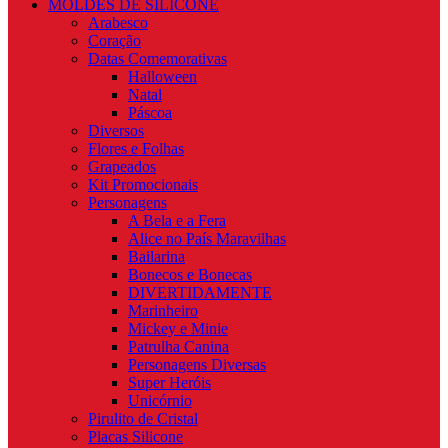
MOLDES DE SILICONE
Arabesco
Coração
Datas Comemorativas
Halloween
Natal
Páscoa
Diversos
Flores e Folhas
Grapeados
Kit Promocionais
Personagens
A Bela e a Fera
Alice no País Maravilhas
Bailarina
Bonecos e Bonecas
DIVERTIDAMENTE
Marinheiro
Mickey e Minie
Patrulha Canina
Personagens Diversas
Super Heróis
Unicórnio
Pirulito de Cristal
Placas Silicone