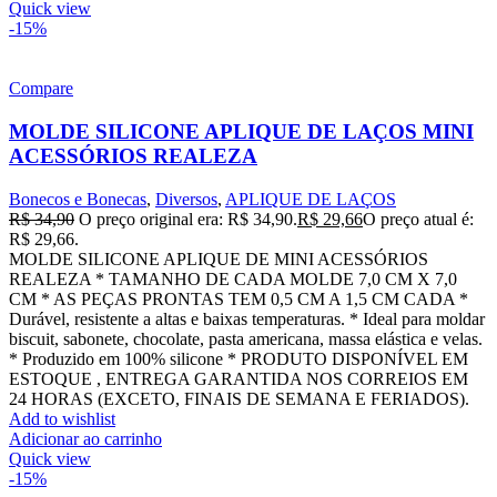
Quick view
-15%
Compare
MOLDE SILICONE APLIQUE DE LAÇOS MINI
ACESSÓRIOS REALEZA
Bonecos e Bonecas
,
Diversos
,
APLIQUE DE LAÇOS
R$
34,90
O preço original era: R$ 34,90.
R$
29,66
O preço atual é:
R$ 29,66.
MOLDE SILICONE APLIQUE DE MINI ACESSÓRIOS
REALEZA * TAMANHO DE CADA MOLDE 7,0 CM X 7,0
CM * AS PEÇAS PRONTAS TEM 0,5 CM A 1,5 CM CADA *
Durável, resistente a altas e baixas temperaturas. * Ideal para moldar
biscuit, sabonete, chocolate, pasta americana, massa elástica e velas.
* Produzido em 100% silicone * PRODUTO DISPONÍVEL EM
ESTOQUE , ENTREGA GARANTIDA NOS CORREIOS EM
24 HORAS (EXCETO, FINAIS DE SEMANA E FERIADOS).
Add to wishlist
Adicionar ao carrinho
Quick view
-15%