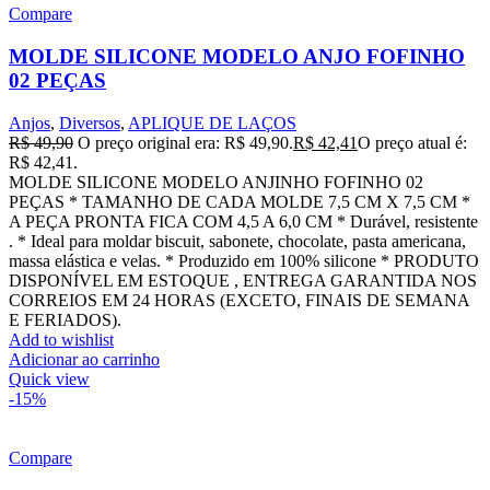
Compare
MOLDE SILICONE MODELO ANJO FOFINHO
02 PEÇAS
Anjos
,
Diversos
,
APLIQUE DE LAÇOS
R$
49,90
O preço original era: R$ 49,90.
R$
42,41
O preço atual é:
R$ 42,41.
MOLDE SILICONE MODELO ANJINHO FOFINHO 02
PEÇAS * TAMANHO DE CADA MOLDE 7,5 CM X 7,5 CM *
A PEÇA PRONTA FICA COM 4,5 A 6,0 CM * Durável, resistente
. * Ideal para moldar biscuit, sabonete, chocolate, pasta americana,
massa elástica e velas. * Produzido em 100% silicone * PRODUTO
DISPONÍVEL EM ESTOQUE , ENTREGA GARANTIDA NOS
CORREIOS EM 24 HORAS (EXCETO, FINAIS DE SEMANA
E FERIADOS).
Add to wishlist
Adicionar ao carrinho
Quick view
-15%
Compare