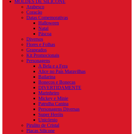
MOLDES DE SILICONE
Arabesco
Coração
Datas Comemorativas
Halloween
Natal
Páscoa
Diversos
Flores e Folhas
Grapeados
Kit Promocionais
Personagens
A Bela e a Fera
Alice no País Maravilhas
Bailarina
Bonecos e Bonecas
DIVERTIDAMENTE
Marinheiro
Mickey e Minie
Patrulha Canina
Personagens Diversas
Super Heróis
Unicórnio
Pirulito de Cristal
Placas Silicone