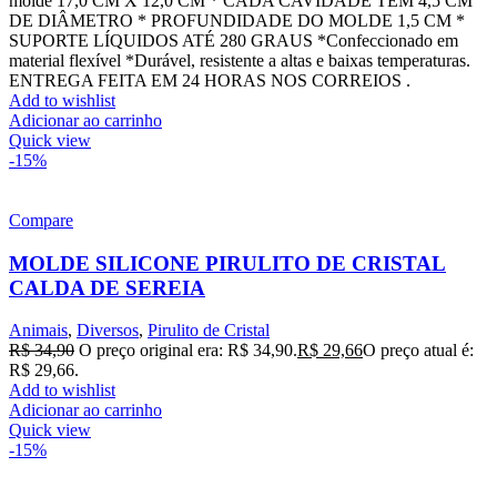
molde 17,0 CM X 12,0 CM * CADA CAVIDADE TEM 4,5 CM
DE DIÂMETRO * PROFUNDIDADE DO MOLDE 1,5 CM *
SUPORTE LÍQUIDOS ATÉ 280 GRAUS *Confeccionado em
material flexível *Durável, resistente a altas e baixas temperaturas.
ENTREGA FEITA EM 24 HORAS NOS CORREIOS .
Add to wishlist
Adicionar ao carrinho
Quick view
-15%
Compare
MOLDE SILICONE PIRULITO DE CRISTAL
CALDA DE SEREIA
Animais
,
Diversos
,
Pirulito de Cristal
R$
34,90
O preço original era: R$ 34,90.
R$
29,66
O preço atual é:
R$ 29,66.
Add to wishlist
Adicionar ao carrinho
Quick view
-15%