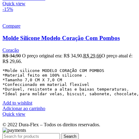
Quick view
-15%
Compare
Molde Silicone Modelo Coração Com Pombos
Coração
R$
34,90
O preço original era: R$ 34,90.
R$
29,66
O preço atual é:
R$ 29,66.
*Molde silicone MODELO CORAÇÃO COM POMBOS 

*Material feito em 100% silicone . 

*Tamanho 7,0 CM X 7,0 CM 

*Confeccionado em material flexível 

*Durável, resistente a altas e baixas temperaturas. 

*Ideal para moldar velas, biscuit, sabonete, chocolate,
Add to wishlist
Adicionar ao carrinho
Quick view
© 2022 Dura-Flex – Todos os direitos reservados.
Search