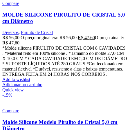
Compare
MOLDE SILICONE PIRULITO DE CRISTAL 5,0
cm Diâmetro
Diversos
,
Pirulito de Cristal
R$
56,00
O preço original era: R$ 56,00.
R$
47,60
O preço atual é:
R$ 47,60.
*Molde silicone PIRULITO DE CRISTAL COM 8 CAVIDADES
. *Material feito em 100% silicone . *Tamanho do molde 27,0 CM
X 10,0 CM * CADA CAVIDADE TEM 5,0 CM DE DIÂMETRO
* SUPORTE LÍQUIDOS ATÉ 280 GRAUS *Confeccionado em
material flexível *Durável, resistente a altas e baixas temperaturas.
ENTREGA FEITA EM 24 HORAS NOS CORREIOS .
Add to wishlist
Adicionar ao carrinho
Quick view
-15%
Compare
Molde Silicone Modelo Pirulito de Cristal 5,0 cm
Diâmetro