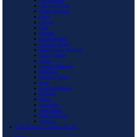
Chá de Bebê
Chaves e Portas
Chuva de Amor
Circo
Coroas
Cruz
Eventos
Fundo do Mar
Futebol e Bolas
Instrumentos Musicais
Joias e Pedras
Laços
Letras e Números
Molduras
Pérolas e Bolas
Praia
Produtos Beleza
Religião
Rosas
Unicórnio
Torre Eifell
Tronco Árvore
Veículos
UTILIDADES DOMÉSTICAS