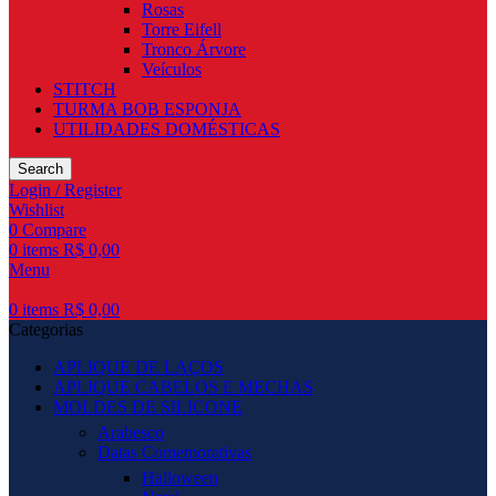
Rosas
Torre Eifell
Tronco Árvore
Veículos
STITCH
TURMA BOB ESPONJA
UTILIDADES DOMÉSTICAS
Search
Login / Register
Wishlist
0
Compare
0
items
R$
0,00
Menu
0
items
R$
0,00
Categorias
APLIQUE DE LAÇOS
APLIQUE CABELOS E MECHAS
MOLDES DE SILICONE
Arabesco
Datas Comemorativas
Halloween