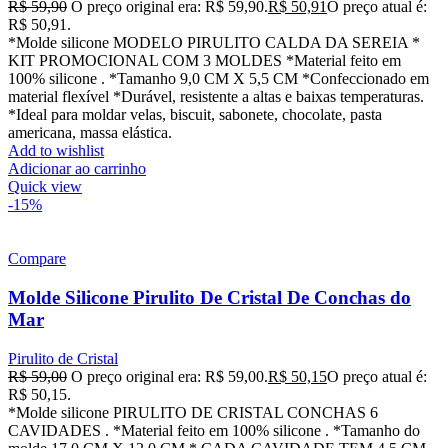
R$
59,90
O preço original era: R$ 59,90.
R$
50,91
O preço atual é:
R$ 50,91.
*Molde silicone MODELO PIRULITO CALDA DA SEREIA *
KIT PROMOCIONAL COM 3 MOLDES *Material feito em
100% silicone . *Tamanho 9,0 CM X 5,5 CM *Confeccionado em
material flexível *Durável, resistente a altas e baixas temperaturas.
*Ideal para moldar velas, biscuit, sabonete, chocolate, pasta
americana, massa elástica.
Add to wishlist
Adicionar ao carrinho
Quick view
-15%
Compare
Molde Silicone Pirulito De Cristal De Conchas do
Mar
Pirulito de Cristal
R$
59,00
O preço original era: R$ 59,00.
R$
50,15
O preço atual é:
R$ 50,15.
*Molde silicone PIRULITO DE CRISTAL CONCHAS 6
CAVIDADES . *Material feito em 100% silicone . *Tamanho do