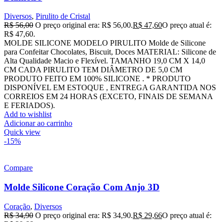
Diversos
,
Pirulito de Cristal
R$
56,00
O preço original era: R$ 56,00.
R$
47,60
O preço atual é:
R$ 47,60.
MOLDE SILICONE MODELO PIRULITO Molde de Silicone
para Confeitar Chocolates, Biscuit, Doces MATERIAL: Silicone de
Alta Qualidade Macio e Flexível. TAMANHO 19,0 CM X 14,0
CM CADA PIRULITO TEM DIÂMETRO DE 5,0 CM
PRODUTO FEITO EM 100% SILICONE . * PRODUTO
DISPONÍVEL EM ESTOQUE , ENTREGA GARANTIDA NOS
CORREIOS EM 24 HORAS (EXCETO, FINAIS DE SEMANA
E FERIADOS).
Add to wishlist
Adicionar ao carrinho
Quick view
-15%
Compare
Molde Silicone Coração Com Anjo 3D
Coração
,
Diversos
R$
34,90
O preço original era: R$ 34,90.
R$
29,66
O preço atual é: