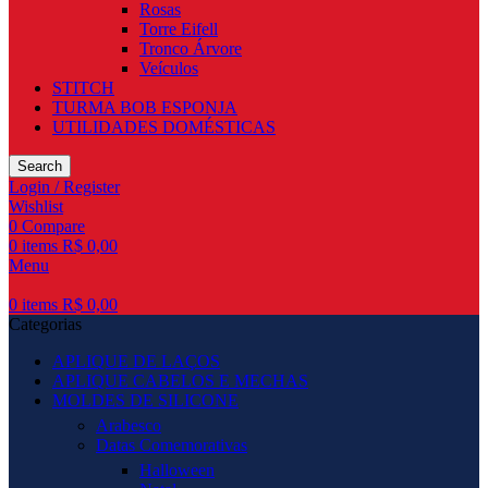
Rosas
Torre Eifell
Tronco Árvore
Veículos
STITCH
TURMA BOB ESPONJA
UTILIDADES DOMÉSTICAS
Search
Login / Register
Wishlist
0
Compare
0
items
R$
0,00
Menu
0
items
R$
0,00
Categorias
APLIQUE DE LAÇOS
APLIQUE CABELOS E MECHAS
MOLDES DE SILICONE
Arabesco
Datas Comemorativas
Halloween