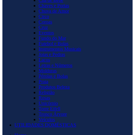
Chá de Bebê
Chaves e Portas
Chuva de Amor
Circo
Coroas
Cruz
Eventos
Fundo do Mar
Futebol e Bolas
Instrumentos Musicais
Joias e Pedras
Laços
Letras e Números
Molduras
Pérolas e Bolas
Praia
Produtos Beleza
Religião
Rosas
Unicórnio
Torre Eifell
Tronco Árvore
Veículos
UTILIDADES DOMÉSTICAS