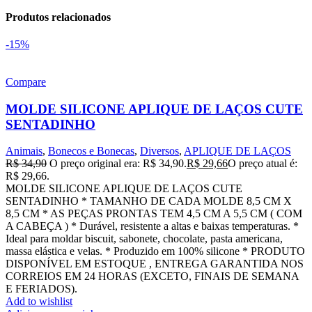
Produtos relacionados
-15%
Compare
MOLDE SILICONE APLIQUE DE LAÇOS CUTE
SENTADINHO
Animais
,
Bonecos e Bonecas
,
Diversos
,
APLIQUE DE LAÇOS
R$
34,90
O preço original era: R$ 34,90.
R$
29,66
O preço atual é:
R$ 29,66.
MOLDE SILICONE APLIQUE DE LAÇOS CUTE
SENTADINHO * TAMANHO DE CADA MOLDE 8,5 CM X
8,5 CM * AS PEÇAS PRONTAS TEM 4,5 CM A 5,5 CM ( COM
A CABEÇA ) * Durável, resistente a altas e baixas temperaturas. *
Ideal para moldar biscuit, sabonete, chocolate, pasta americana,
massa elástica e velas. * Produzido em 100% silicone * PRODUTO
DISPONÍVEL EM ESTOQUE , ENTREGA GARANTIDA NOS
CORREIOS EM 24 HORAS (EXCETO, FINAIS DE SEMANA
E FERIADOS).
Add to wishlist