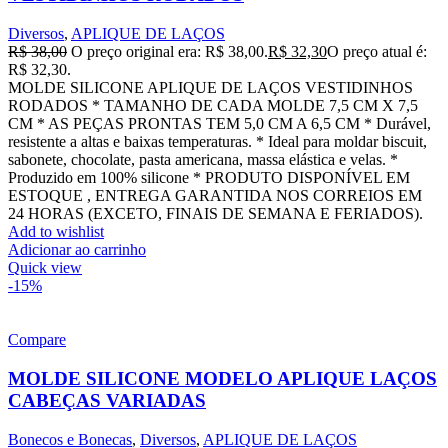
Diversos
,
APLIQUE DE LAÇOS
R$
38,00
O preço original era: R$ 38,00.
R$
32,30
O preço atual é:
R$ 32,30.
MOLDE SILICONE APLIQUE DE LAÇOS VESTIDINHOS
RODADOS * TAMANHO DE CADA MOLDE 7,5 CM X 7,5
CM * AS PEÇAS PRONTAS TEM 5,0 CM A 6,5 CM * Durável,
resistente a altas e baixas temperaturas. * Ideal para moldar biscuit,
sabonete, chocolate, pasta americana, massa elástica e velas. *
Produzido em 100% silicone * PRODUTO DISPONÍVEL EM
ESTOQUE , ENTREGA GARANTIDA NOS CORREIOS EM
24 HORAS (EXCETO, FINAIS DE SEMANA E FERIADOS).
Add to wishlist
Adicionar ao carrinho
Quick view
-15%
Compare
MOLDE SILICONE MODELO APLIQUE LAÇOS
CABEÇAS VARIADAS
Bonecos e Bonecas
,
Diversos
,
APLIQUE DE LAÇOS