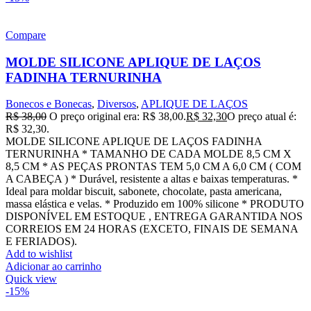
Compare
MOLDE SILICONE APLIQUE DE LAÇOS
FADINHA TERNURINHA
Bonecos e Bonecas
,
Diversos
,
APLIQUE DE LAÇOS
R$
38,00
O preço original era: R$ 38,00.
R$
32,30
O preço atual é:
R$ 32,30.
MOLDE SILICONE APLIQUE DE LAÇOS FADINHA
TERNURINHA * TAMANHO DE CADA MOLDE 8,5 CM X
8,5 CM * AS PEÇAS PRONTAS TEM 5,0 CM A 6,0 CM ( COM
A CABEÇA ) * Durável, resistente a altas e baixas temperaturas. *
Ideal para moldar biscuit, sabonete, chocolate, pasta americana,
massa elástica e velas. * Produzido em 100% silicone * PRODUTO
DISPONÍVEL EM ESTOQUE , ENTREGA GARANTIDA NOS
CORREIOS EM 24 HORAS (EXCETO, FINAIS DE SEMANA
E FERIADOS).
Add to wishlist
Adicionar ao carrinho
Quick view
-15%