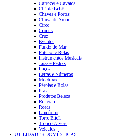
Carrocel e Cavalos
Chá de Bebê
Chaves e Portas
Chuva de Amor
Circo
Coroas
Cruz
Eventos
Fundo do Mar
Futebol e Bolas
Instrumentos Musicais
Joias e Pedras
Laços
Letras e Números
Molduras
Pérolas e Bolas
Praia
Produtos Beleza
Religião
Rosas
Unicórnio
Torre Eifell
Tronco Árvore
Veículos
UTILIDADES DOMÉSTICAS