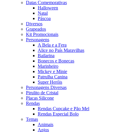
Datas Comemorativas
Halloween
Natal
Páscoa
Diversos
Grapeados
Kit Promocionais
Personagens
A Bela e a Fera
Alice no País Maravilhas
Bailarina
Bonecos e Bonecas
Marinheiro
Mickey e Minie
Patrulha Canina
Super Heróis
Personagens Diversas
Pirulito de Cristal
Placas Silicone
Rendas
Rendas Cupcake e Pão Mel
Rendas Especial Bolo
Temas
Animais
Anjos