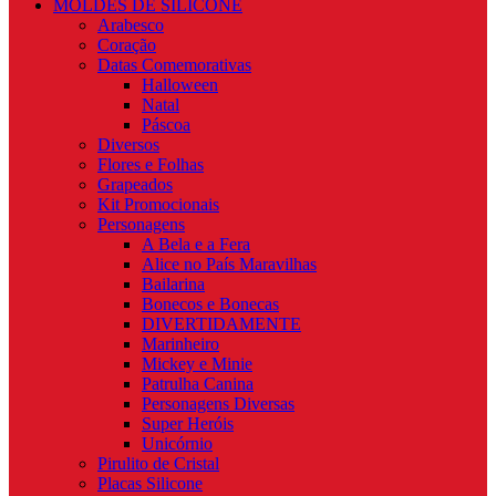
MOLDES DE SILICONE
Arabesco
Coração
Datas Comemorativas
Halloween
Natal
Páscoa
Diversos
Flores e Folhas
Grapeados
Kit Promocionais
Personagens
A Bela e a Fera
Alice no País Maravilhas
Bailarina
Bonecos e Bonecas
DIVERTIDAMENTE
Marinheiro
Mickey e Minie
Patrulha Canina
Personagens Diversas
Super Heróis
Unicórnio
Pirulito de Cristal
Placas Silicone