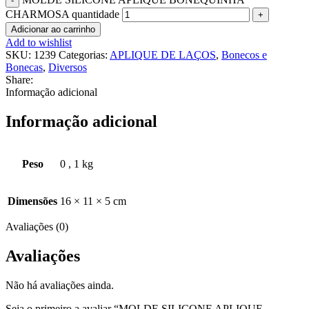
CHARMOSA quantidade
Adicionar ao carrinho
Add to wishlist
SKU:
1239
Categorias:
APLIQUE DE LAÇOS
,
Bonecos e
Bonecas
,
Diversos
Share:
Informação adicional
Informação adicional
Peso
0
,
1 kg
Dimensões
16 × 11 × 5 cm
Avaliações (0)
Avaliações
Não há avaliações ainda.
Seja o primeiro a avaliar “MOLDE SILICONE APLIQUE