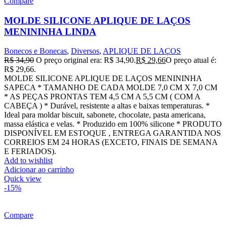
Compare
MOLDE SILICONE APLIQUE DE LAÇOS
MENININHA LINDA
Bonecos e Bonecas
,
Diversos
,
APLIQUE DE LAÇOS
R$
34,90
O preço original era: R$ 34,90.
R$
29,66
O preço atual é:
R$ 29,66.
MOLDE SILICONE APLIQUE DE LAÇOS MENININHA
SAPECA * TAMANHO DE CADA MOLDE 7,0 CM X 7,0 CM
* AS PEÇAS PRONTAS TEM 4,5 CM A 5,5 CM ( COM A
CABEÇA ) * Durável, resistente a altas e baixas temperaturas. *
Ideal para moldar biscuit, sabonete, chocolate, pasta americana,
massa elástica e velas. * Produzido em 100% silicone * PRODUTO
DISPONÍVEL EM ESTOQUE , ENTREGA GARANTIDA NOS
CORREIOS EM 24 HORAS (EXCETO, FINAIS DE SEMANA
E FERIADOS).
Add to wishlist
Adicionar ao carrinho
Quick view
-15%
Compare