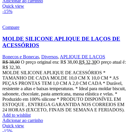
Adicionar ao carrinho
Quick view
-15%
Compare
MOLDE SILICONE APLIQUE DE LAÇOS DE
ACESSÓRIOS
Bonecos e Bonecas
,
Diversos
,
APLIQUE DE LAÇOS
R$
38,00
O preço original era: R$ 38,00.
R$
32,30
O preço atual é:
R$ 32,30.
MOLDE SILICONE APLIQUE DE ACESSÓRIOS *
TAMANHO DE CADA MOLDE 10,0 CM X 10,0 CM * AS
PEÇAS PRONTAS TEM 1,0 CM A 2,0 CM CADA * Durável,
resistente a altas e baixas temperaturas. * Ideal para moldar biscuit,
sabonete, chocolate, pasta americana, massa elástica e velas. *
Produzido em 100% silicone * PRODUTO DISPONÍVEL EM
ESTOQUE , ENTREGA GARANTIDA NOS CORREIOS EM
24 HORAS (EXCETO, FINAIS DE SEMANA E FERIADOS).
Add to wishlist
Adicionar ao carrinho
Quick view
-15%