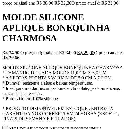
preço original era: R$ 38,00.
R$
32,30
O preço atual é: R$ 32,30.
MOLDE SILICONE
APLIQUE BONEQUINHA
CHARMOSA
R$
34,90
O preço original era: R$ 34,90.
R$
29,66
O preço atual é:
R$ 29,66.
MOLDE SILICONE APLIQUE BONEQUINHA CHARMOSA
* TAMANHO DE CADA MOLDE 11,0 CM X 6,0 CM
* AS PEÇAS PRONTAS VARIAM DE 5,0 CM A 7,0 CM
* Durável, resistente a altas e baixas temperaturas.
* Ideal para moldar biscuit, sabonete, chocolate, pasta americana,
massa elástica e velas.
* Produzido em 100% silicone
* PRODUTO DISPONÍVEL EM ESTOQUE , ENTREGA
GARANTIDA NOS CORREIOS EM 24 HORAS (EXCETO,
FINAIS DE SEMANA E FERIADOS).
MOLDE SILICONE APLIQUE BONEQUINHA