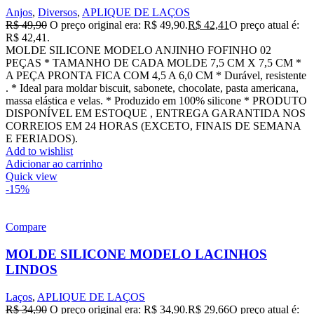
Anjos
,
Diversos
,
APLIQUE DE LAÇOS
R$
49,90
O preço original era: R$ 49,90.
R$
42,41
O preço atual é:
R$ 42,41.
MOLDE SILICONE MODELO ANJINHO FOFINHO 02
PEÇAS * TAMANHO DE CADA MOLDE 7,5 CM X 7,5 CM *
A PEÇA PRONTA FICA COM 4,5 A 6,0 CM * Durável, resistente
. * Ideal para moldar biscuit, sabonete, chocolate, pasta americana,
massa elástica e velas. * Produzido em 100% silicone * PRODUTO
DISPONÍVEL EM ESTOQUE , ENTREGA GARANTIDA NOS
CORREIOS EM 24 HORAS (EXCETO, FINAIS DE SEMANA
E FERIADOS).
Add to wishlist
Adicionar ao carrinho
Quick view
-15%
Compare
MOLDE SILICONE MODELO LACINHOS
LINDOS
Laços
,
APLIQUE DE LAÇOS
R$
34,90
O preço original era: R$ 34,90.
R$
29,66
O preço atual é: