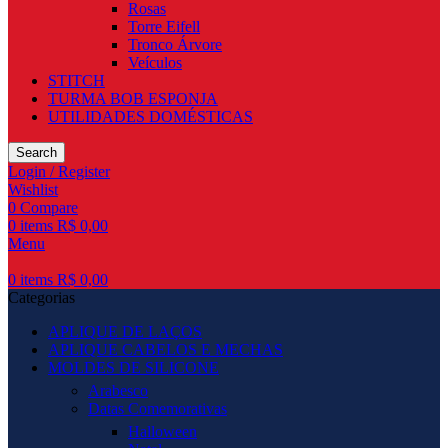
Rosas
Torre Eifell
Tronco Árvore
Veículos
STITCH
TURMA BOB ESPONJA
UTILIDADES DOMÉSTICAS
Search
Login / Register
Wishlist
0
Compare
0
items
R$
0,00
Menu
0
items
R$
0,00
Categorias
APLIQUE DE LAÇOS
APLIQUE CABELOS E MECHAS
MOLDES DE SILICONE
Arabesco
Datas Comemorativas
Halloween