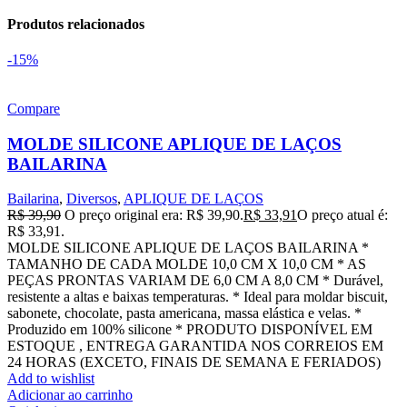
Produtos relacionados
-15%
Compare
MOLDE SILICONE APLIQUE DE LAÇOS
BAILARINA
Bailarina
,
Diversos
,
APLIQUE DE LAÇOS
R$
39,90
O preço original era: R$ 39,90.
R$
33,91
O preço atual é:
R$ 33,91.
MOLDE SILICONE APLIQUE DE LAÇOS BAILARINA *
TAMANHO DE CADA MOLDE 10,0 CM X 10,0 CM * AS
PEÇAS PRONTAS VARIAM DE 6,0 CM A 8,0 CM * Durável,
resistente a altas e baixas temperaturas. * Ideal para moldar biscuit,
sabonete, chocolate, pasta americana, massa elástica e velas. *
Produzido em 100% silicone * PRODUTO DISPONÍVEL EM
ESTOQUE , ENTREGA GARANTIDA NOS CORREIOS EM
24 HORAS (EXCETO, FINAIS DE SEMANA E FERIADOS)
Add to wishlist
Adicionar ao carrinho