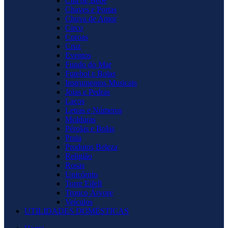
Chá de Bebê
Chaves e Portas
Chuva de Amor
Circo
Coroas
Cruz
Eventos
Fundo do Mar
Futebol e Bolas
Instrumentos Musicais
Joias e Pedras
Laços
Letras e Números
Molduras
Pérolas e Bolas
Praia
Produtos Beleza
Religião
Rosas
Unicórnio
Torre Eifell
Tronco Árvore
Veículos
UTILIDADES DOMÉSTICAS