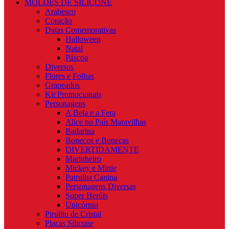
MOLDES DE SILICONE
Arabesco
Coração
Datas Comemorativas
Halloween
Natal
Páscoa
Diversos
Flores e Folhas
Grapeados
Kit Promocionais
Personagens
A Bela e a Fera
Alice no País Maravilhas
Bailarina
Bonecos e Bonecas
DIVERTIDAMENTE
Marinheiro
Mickey e Minie
Patrulha Canina
Personagens Diversas
Super Heróis
Unicórnio
Pirulito de Cristal
Placas Silicone