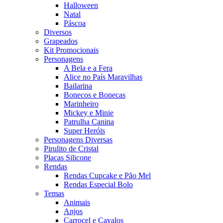
Halloween
Natal
Páscoa
Diversos
Grapeados
Kit Promocionais
Personagens
A Bela e a Fera
Alice no País Maravilhas
Bailarina
Bonecos e Bonecas
Marinheiro
Mickey e Minie
Patrulha Canina
Super Heróis
Personagens Diversas
Pirulito de Cristal
Placas Silicone
Rendas
Rendas Cupcake e Pão Mel
Rendas Especial Bolo
Temas
Animais
Anjos
Carrocel e Cavalos