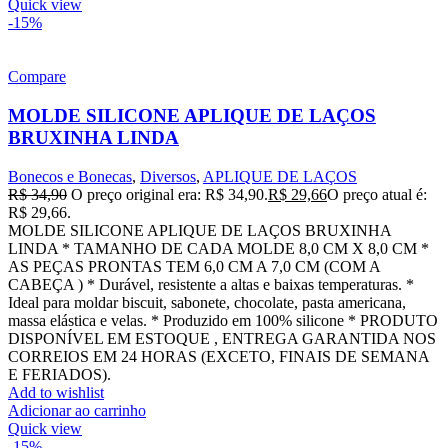
Quick view
-15%
Compare
MOLDE SILICONE APLIQUE DE LAÇOS
BRUXINHA LINDA
Bonecos e Bonecas
,
Diversos
,
APLIQUE DE LAÇOS
R$
34,90
O preço original era: R$ 34,90.
R$
29,66
O preço atual é:
R$ 29,66.
MOLDE SILICONE APLIQUE DE LAÇOS BRUXINHA
LINDA * TAMANHO DE CADA MOLDE 8,0 CM X 8,0 CM *
AS PEÇAS PRONTAS TEM 6,0 CM A 7,0 CM (COM A
CABEÇA ) * Durável, resistente a altas e baixas temperaturas. *
Ideal para moldar biscuit, sabonete, chocolate, pasta americana,
massa elástica e velas. * Produzido em 100% silicone * PRODUTO
DISPONÍVEL EM ESTOQUE , ENTREGA GARANTIDA NOS
CORREIOS EM 24 HORAS (EXCETO, FINAIS DE SEMANA
E FERIADOS).
Add to wishlist
Adicionar ao carrinho
Quick view
-15%