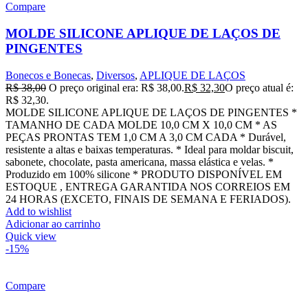
Compare
MOLDE SILICONE APLIQUE DE LAÇOS DE
PINGENTES
Bonecos e Bonecas
,
Diversos
,
APLIQUE DE LAÇOS
R$
38,00
O preço original era: R$ 38,00.
R$
32,30
O preço atual é:
R$ 32,30.
MOLDE SILICONE APLIQUE DE LAÇOS DE PINGENTES *
TAMANHO DE CADA MOLDE 10,0 CM X 10,0 CM * AS
PEÇAS PRONTAS TEM 1,0 CM A 3,0 CM CADA * Durável,
resistente a altas e baixas temperaturas. * Ideal para moldar biscuit,
sabonete, chocolate, pasta americana, massa elástica e velas. *
Produzido em 100% silicone * PRODUTO DISPONÍVEL EM
ESTOQUE , ENTREGA GARANTIDA NOS CORREIOS EM
24 HORAS (EXCETO, FINAIS DE SEMANA E FERIADOS).
Add to wishlist
Adicionar ao carrinho
Quick view
-15%
Compare