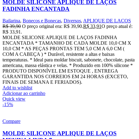
MOLDE SILICONE APLIQUE DE LAÇOS
FADINHA ENCANTADA
Bailarina
,
Bonecos e Bonecas
,
Diversos
,
APLIQUE DE LAÇOS
R$
39,90
O preço original era: R$ 39,90.
R$
33,91
O preço atual é:
R$ 33,91.
MOLDE SILICONE APLIQUE DE LAÇOS FADINHA
ENCANTADA * TAMANHO DE CADA MOLDE 10,0 CM X
10,0 CM * AS PEÇAS PRONTAS TEM 5,0 CM A 6,0 CM (
COM A CABEÇA ) * Durável, resistente a altas e baixas
temperaturas. * Ideal para moldar biscuit, sabonete, chocolate, pasta
americana, massa elástica e velas. * Produzido em 100% silicone *
PRODUTO DISPONÍVEL EM ESTOQUE , ENTREGA
GARANTIDA NOS CORREIOS EM 24 HORAS (EXCETO,
FINAIS DE SEMANA E FERIADOS).
Add to wishlist
Adicionar ao carrinho
Quick view
-15%
Compare
MOLDE SILICONE APLIQUE DE LAÇOS