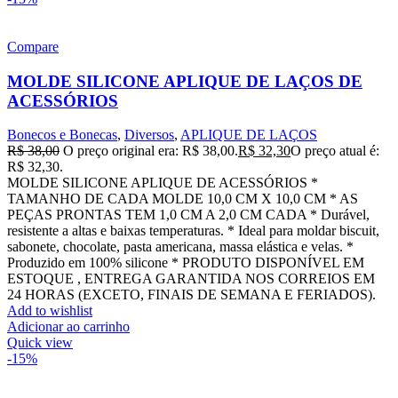
Compare
MOLDE SILICONE APLIQUE DE LAÇOS DE
ACESSÓRIOS
Bonecos e Bonecas
,
Diversos
,
APLIQUE DE LAÇOS
R$
38,00
O preço original era: R$ 38,00.
R$
32,30
O preço atual é:
R$ 32,30.
MOLDE SILICONE APLIQUE DE ACESSÓRIOS *
TAMANHO DE CADA MOLDE 10,0 CM X 10,0 CM * AS
PEÇAS PRONTAS TEM 1,0 CM A 2,0 CM CADA * Durável,
resistente a altas e baixas temperaturas. * Ideal para moldar biscuit,
sabonete, chocolate, pasta americana, massa elástica e velas. *
Produzido em 100% silicone * PRODUTO DISPONÍVEL EM
ESTOQUE , ENTREGA GARANTIDA NOS CORREIOS EM
24 HORAS (EXCETO, FINAIS DE SEMANA E FERIADOS).
Add to wishlist
Adicionar ao carrinho
Quick view
-15%