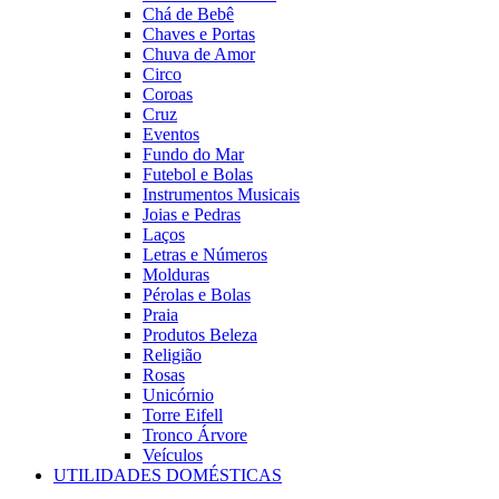
Chá de Bebê
Chaves e Portas
Chuva de Amor
Circo
Coroas
Cruz
Eventos
Fundo do Mar
Futebol e Bolas
Instrumentos Musicais
Joias e Pedras
Laços
Letras e Números
Molduras
Pérolas e Bolas
Praia
Produtos Beleza
Religião
Rosas
Unicórnio
Torre Eifell
Tronco Árvore
Veículos
UTILIDADES DOMÉSTICAS