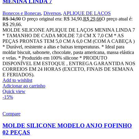
MENINA LINDA 7
Bonecos e Bonecas
,
Diversos
,
APLIQUE DE LAÇOS
R$
34,90
O preço original era: R$ 34,90.
R$
29,66
O preço atual é:
R$ 29,66.
MOLDE SILICONE APLIQUE DE LAÇOS MENINA LINDA 7
* TAMANHO DE CADA MOLDE 7,0 CM X 7,0 CM * AS
PEÇAS PRONTAS TEM 5,0 CM A 6,0 CM (COM A CABEÇA )
* Durável, resistente a altas e baixas temperaturas. * Ideal para
moldar biscuit, sabonete, chocolate, pasta americana, massa elástica
e velas. * Produzido em 100% silicone * PRODUTO
DISPONÍVEL EM ESTOQUE , ENTREGA GARANTIDA NOS
CORREIOS EM 24 HORAS (EXCETO, FINAIS DE SEMANA
E FERIADOS).
Add to wishlist
Adicionar ao carrinho
Quick view
-15%
Compare
MOLDE SILICONE MODELO ANJO FOFINHO
02 PEÇAS