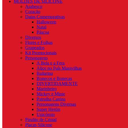
MOLDES DE SILICONE
Arabesco
Coração
Datas Comemorativas
Halloween
Natal
Páscoa
Diversos
Flores e Folhas
Grapeados
Kit Promocionais
Personagens
A Bela e a Fera
Alice no País Maravilhas
Bailarina
Bonecos e Bonecas
DIVERTIDAMENTE
Marinheiro
Mickey e Minie
Patrulha Canina
Personagens Diversas
Super Heróis
Unicórnio
Pirulito de Cristal
Placas Silicone