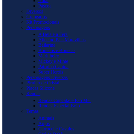
Natal
Páscoa
Diversos
Grapeados
Kit Promocionais
Personagens
A Bela e a Fera
Alice no País Maravilhas
Bailarina
Bonecos e Bonecas
Marinheiro
Mickey e Minie
Patrulha Canina
Super Heróis
Personagens Diversas
Pirulito de Cristal
Placas Silicone
Rendas
Rendas Cupcake e Pão Mel
Rendas Especial Bolo
Temas
Animais
Anjos
Carrocel e Cavalos