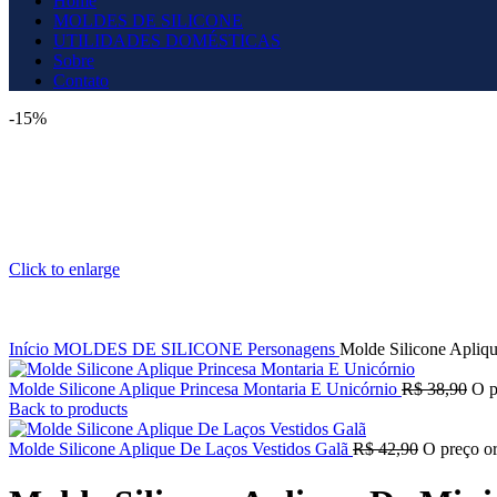
Home
MOLDES DE SILICONE
UTILIDADES DOMÉSTICAS
Sobre
Contato
-15%
Click to enlarge
Início
MOLDES DE SILICONE
Personagens
Molde Silicone Apliq
Molde Silicone Aplique Princesa Montaria E Unicórnio
R$
38,90
O p
Back to products
Molde Silicone Aplique De Laços Vestidos Galã
R$
42,90
O preço or