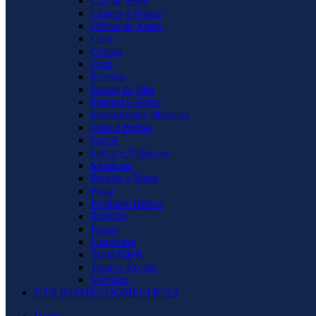
Chá de Bebê
Chaves e Portas
Chuva de Amor
Circo
Coroas
Cruz
Eventos
Fundo do Mar
Futebol e Bolas
Instrumentos Musicais
Joias e Pedras
Laços
Letras e Números
Molduras
Pérolas e Bolas
Praia
Produtos Beleza
Religião
Rosas
Unicórnio
Torre Eifell
Tronco Árvore
Veículos
UTILIDADES DOMÉSTICAS