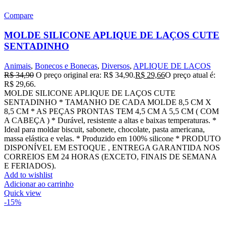
Compare
MOLDE SILICONE APLIQUE DE LAÇOS CUTE
SENTADINHO
Animais
,
Bonecos e Bonecas
,
Diversos
,
APLIQUE DE LAÇOS
R$
34,90
O preço original era: R$ 34,90.
R$
29,66
O preço atual é:
R$ 29,66.
MOLDE SILICONE APLIQUE DE LAÇOS CUTE
SENTADINHO * TAMANHO DE CADA MOLDE 8,5 CM X
8,5 CM * AS PEÇAS PRONTAS TEM 4,5 CM A 5,5 CM ( COM
A CABEÇA ) * Durável, resistente a altas e baixas temperaturas. *
Ideal para moldar biscuit, sabonete, chocolate, pasta americana,
massa elástica e velas. * Produzido em 100% silicone * PRODUTO
DISPONÍVEL EM ESTOQUE , ENTREGA GARANTIDA NOS
CORREIOS EM 24 HORAS (EXCETO, FINAIS DE SEMANA
E FERIADOS).
Add to wishlist
Adicionar ao carrinho
Quick view
-15%