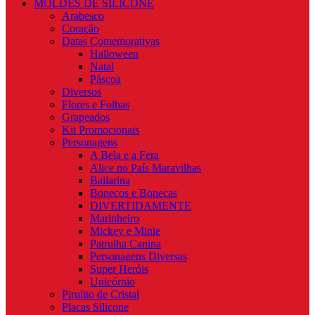
MOLDES DE SILICONE
Arabesco
Coração
Datas Comemorativas
Halloween
Natal
Páscoa
Diversos
Flores e Folhas
Grapeados
Kit Promocionais
Personagens
A Bela e a Fera
Alice no País Maravilhas
Bailarina
Bonecos e Bonecas
DIVERTIDAMENTE
Marinheiro
Mickey e Minie
Patrulha Canina
Personagens Diversas
Super Heróis
Unicórnio
Pirulito de Cristal
Placas Silicone