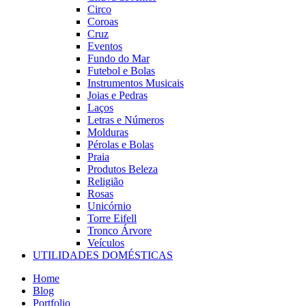
Circo
Coroas
Cruz
Eventos
Fundo do Mar
Futebol e Bolas
Instrumentos Musicais
Joias e Pedras
Laços
Letras e Números
Molduras
Pérolas e Bolas
Praia
Produtos Beleza
Religião
Rosas
Unicórnio
Torre Eifell
Tronco Árvore
Veículos
UTILIDADES DOMÉSTICAS
Home
Blog
Portfolio