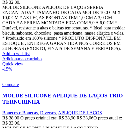
R$ 32,30.
MOLDE SILICONE APLIQUE DE LAÇOS SEREIA
ENCANTADA * TAMANHO DE CADA MOLDE 10,0 CM X
10,0 CM * AS PEÇAS PRONTAS TEM 1,0 CM A 3,0 CM
CADA * A SEREIA MONTADA FICA COM 5,0 A 6,0 CM *
Durável, resistente a altas e baixas temperaturas. * Ideal para moldar
biscuit, sabonete, chocolate, pasta americana, massa elástica e velas.
* Produzido em 100% silicone * PRODUTO DISPONÍVEL EM
ESTOQUE , ENTREGA GARANTIDA NOS CORREIOS EM
24 HORAS (EXCETO, FINAIS DE SEMANA E FERIADOS).
Add to wishlist
Adicionar ao carrinho
Quick view
-15%
Compare
MOLDE SILICONE APLIQUE DE LAÇOS TRIO
TERNURINHA
Bonecos e Bonecas
,
Diversos
,
APLIQUE DE LAÇOS
R$
38,90
O preço original era: R$ 38,90.
R$
33,06
O preço atual é:
R$ 33,06.