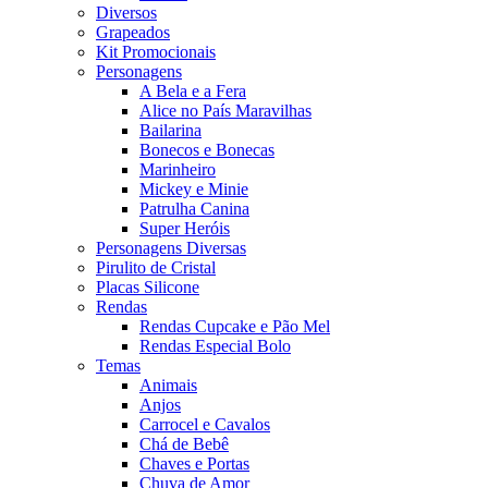
Diversos
Grapeados
Kit Promocionais
Personagens
A Bela e a Fera
Alice no País Maravilhas
Bailarina
Bonecos e Bonecas
Marinheiro
Mickey e Minie
Patrulha Canina
Super Heróis
Personagens Diversas
Pirulito de Cristal
Placas Silicone
Rendas
Rendas Cupcake e Pão Mel
Rendas Especial Bolo
Temas
Animais
Anjos
Carrocel e Cavalos
Chá de Bebê
Chaves e Portas
Chuva de Amor