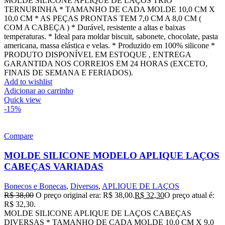
MOLDE SILICONE APLIQUE DE LAÇOS TRIO
TERNURINHA * TAMANHO DE CADA MOLDE 10,0 CM X
10,0 CM * AS PEÇAS PRONTAS TEM 7,0 CM A 8,0 CM (
COM A CABEÇA ) * Durável, resistente a altas e baixas
temperaturas. * Ideal para moldar biscuit, sabonete, chocolate, pasta
americana, massa elástica e velas. * Produzido em 100% silicone *
PRODUTO DISPONÍVEL EM ESTOQUE , ENTREGA
GARANTIDA NOS CORREIOS EM 24 HORAS (EXCETO,
FINAIS DE SEMANA E FERIADOS).
Add to wishlist
Adicionar ao carrinho
Quick view
-15%
Compare
MOLDE SILICONE MODELO APLIQUE LAÇOS
CABEÇAS VARIADAS
Bonecos e Bonecas
,
Diversos
,
APLIQUE DE LAÇOS
R$
38,00
O preço original era: R$ 38,00.
R$
32,30
O preço atual é:
R$ 32,30.
MOLDE SILICONE APLIQUE DE LAÇOS CABEÇAS
DIVERSAS * TAMANHO DE CADA MOLDE 10,0 CM X 9,0