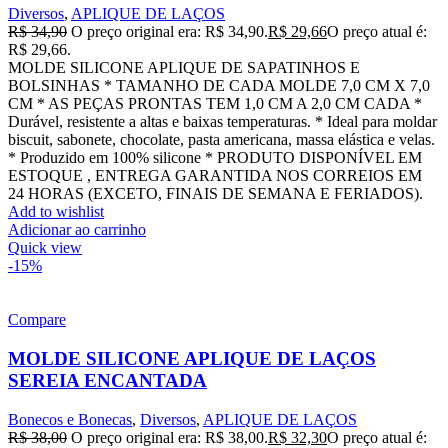
Diversos
,
APLIQUE DE LAÇOS
R$
34,90
O preço original era: R$ 34,90.
R$
29,66
O preço atual é:
R$ 29,66.
MOLDE SILICONE APLIQUE DE SAPATINHOS E
BOLSINHAS * TAMANHO DE CADA MOLDE 7,0 CM X 7,0
CM * AS PEÇAS PRONTAS TEM 1,0 CM A 2,0 CM CADA *
Durável, resistente a altas e baixas temperaturas. * Ideal para moldar
biscuit, sabonete, chocolate, pasta americana, massa elástica e velas.
* Produzido em 100% silicone * PRODUTO DISPONÍVEL EM
ESTOQUE , ENTREGA GARANTIDA NOS CORREIOS EM
24 HORAS (EXCETO, FINAIS DE SEMANA E FERIADOS).
Add to wishlist
Adicionar ao carrinho
Quick view
-15%
Compare
MOLDE SILICONE APLIQUE DE LAÇOS
SEREIA ENCANTADA
Bonecos e Bonecas
,
Diversos
,
APLIQUE DE LAÇOS
R$
38,00
O preço original era: R$ 38,00.
R$
32,30
O preço atual é: