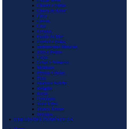
Chá de Bebê
Chaves e Portas
Chuva de Amor
Circo
Coroas
Cruz
Eventos
Fundo do Mar
Futebol e Bolas
Instrumentos Musicais
Joias e Pedras
Laços
Letras e Números
Molduras
Pérolas e Bolas
Praia
Produtos Beleza
Religião
Rosas
Unicórnio
Torre Eifell
Tronco Árvore
Veículos
UTILIDADES DOMÉSTICAS