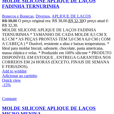
MOLDE SILICONE APLIQUE DE LAÇOS
FADINHA TERNURINHA
Bonecos e Bonecas
,
Diversos
,
APLIQUE DE LAÇOS
R$
38,00
O preço original era: R$ 38,00.
R$
32,30
O preço atual é:
R$ 32,30.
MOLDE SILICONE APLIQUE DE LAÇOS FADINHA
TERNURINHA * TAMANHO DE CADA MOLDE 8,5 CM X
8,5 CM * AS PEÇAS PRONTAS TEM 5,0 CM A 6,0 CM ( COM
A CABEÇA ) * Durável, resistente a altas e baixas temperaturas. *
Ideal para moldar biscuit, sabonete, chocolate, pasta americana,
massa elástica e velas. * Produzido em 100% silicone * PRODUTO
DISPONÍVEL EM ESTOQUE , ENTREGA GARANTIDA NOS
CORREIOS EM 24 HORAS (EXCETO, FINAIS DE SEMANA
E FERIADOS).
Add to wishlist
Adicionar ao carrinho
Quick view
-15%
Compare
MOLDE SILICONE APLIQUE DE LAÇOS
MICRO MENINA