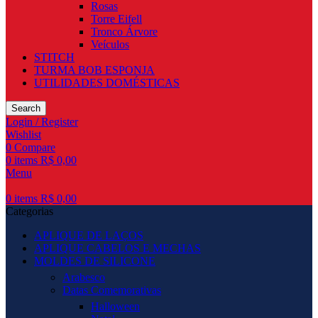
Rosas
Torre Eifell
Tronco Árvore
Veículos
STITCH
TURMA BOB ESPONJA
UTILIDADES DOMÉSTICAS
Search
Login / Register
Wishlist
0
Compare
0
items
R$
0,00
Menu
0
items
R$
0,00
Categorias
APLIQUE DE LAÇOS
APLIQUE CABELOS E MECHAS
MOLDES DE SILICONE
Arabesco
Datas Comemorativas
Halloween