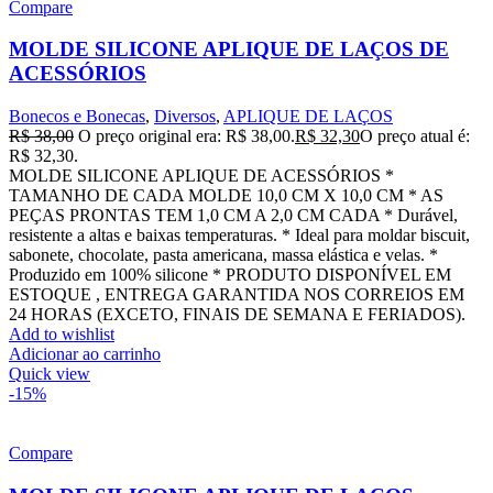
Compare
MOLDE SILICONE APLIQUE DE LAÇOS DE
ACESSÓRIOS
Bonecos e Bonecas
,
Diversos
,
APLIQUE DE LAÇOS
R$
38,00
O preço original era: R$ 38,00.
R$
32,30
O preço atual é:
R$ 32,30.
MOLDE SILICONE APLIQUE DE ACESSÓRIOS *
TAMANHO DE CADA MOLDE 10,0 CM X 10,0 CM * AS
PEÇAS PRONTAS TEM 1,0 CM A 2,0 CM CADA * Durável,
resistente a altas e baixas temperaturas. * Ideal para moldar biscuit,
sabonete, chocolate, pasta americana, massa elástica e velas. *
Produzido em 100% silicone * PRODUTO DISPONÍVEL EM
ESTOQUE , ENTREGA GARANTIDA NOS CORREIOS EM
24 HORAS (EXCETO, FINAIS DE SEMANA E FERIADOS).
Add to wishlist
Adicionar ao carrinho
Quick view
-15%
Compare