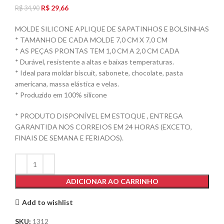
R$
29,66
R$
34,90
MOLDE SILICONE APLIQUE DE SAPATINHOS E BOLSINHAS
* TAMANHO DE CADA MOLDE 7,0 CM X 7,0 CM
* AS PEÇAS PRONTAS TEM 1,0 CM A 2,0 CM CADA
* Durável, resistente a altas e baixas temperaturas.
* Ideal para moldar biscuit, sabonete, chocolate, pasta
americana, massa elástica e velas.
* Produzido em 100% silicone
* PRODUTO DISPONÍVEL EM ESTOQUE , ENTREGA
GARANTIDA NOS CORREIOS EM 24 HORAS (EXCETO,
FINAIS DE SEMANA E FERIADOS).
ADICIONAR AO CARRINHO
Add to wishlist
SKU:
1312