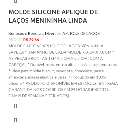
MOLDE SILICONE APLIQUE DE
LAÇOS MENININHA LINDA
Bonecos e Bonecas
,
Diversos
,
APLIQUE DE LAÇOS
R$
29,66
R$
34,90
MOLDE SILICONE APLIQUE DE LAÇOS MENININHA
SAPECA * TAMANHO DE CADA MOLDE 7,0 CM X 7,0 CM *
AS PEÇAS PRONTAS TEM 4,5 CM A 5,5 CM ( COM A
CABEÇA ) * Durável, resistente a altas e baixas temperaturas.
* Ideal para moldar biscuit, sabonete, chocolate, pasta
americana, massa elástica e velas. * Produzido em 100%
silicone * PRODUTO DISPONÍVEL EM ESTOQUE , ENTREGA
GARANTIDA NOS CORREIOS EM 24 HORAS (EXCETO,
FINAIS DE SEMANA E FERIADOS).