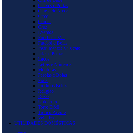
Chá de Bebê
Chaves e Portas
Chuva de Amor
Circo
Coroas
Cruz
Eventos
Fundo do Mar
Futebol e Bolas
Instrumentos Musicais
Joias e Pedras
Laços
Letras e Números
Molduras
Pérolas e Bolas
Praia
Produtos Beleza
Religião
Rosas
Unicórnio
Torre Eifell
Tronco Árvore
Veículos
UTILIDADES DOMÉSTICAS