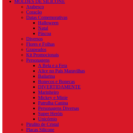
MOLDES DE SILICONE
Arabesco
Coração
Datas Comemorativas
Halloween
Natal
Páscoa
Diversos
Flores e Folhas
Grapeados
Kit Promocionais
Personagens
A Bela e a Fera
Alice no País Maravilhas
Bailarina
Bonecos e Bonecas
DIVERTIDAMENTE
Marinheiro
Mickey e Minie
Patrulha Canina
Personagens Diversas
Super Heróis
Unicórnio
Pirulito de Cristal
Placas Silicone