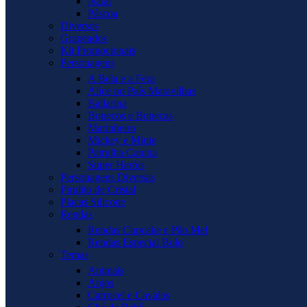
Natal
Páscoa
Diversos
Grapeados
Kit Promocionais
Personagens
A Bela e a Fera
Alice no País Maravilhas
Bailarina
Bonecos e Bonecas
Marinheiro
Mickey e Minie
Patrulha Canina
Super Heróis
Personagens Diversas
Pirulito de Cristal
Placas Silicone
Rendas
Rendas Cupcake e Pão Mel
Rendas Especial Bolo
Temas
Animais
Anjos
Carrocel e Cavalos