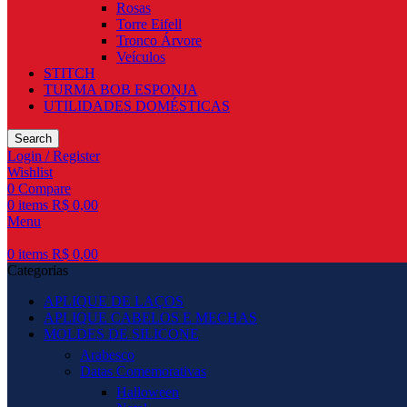
Rosas
Torre Eifell
Tronco Árvore
Veículos
STITCH
TURMA BOB ESPONJA
UTILIDADES DOMÉSTICAS
Search
Login / Register
Wishlist
0
Compare
0
items
R$
0,00
Menu
0
items
R$
0,00
Categorias
APLIQUE DE LAÇOS
APLIQUE CABELOS E MECHAS
MOLDES DE SILICONE
Arabesco
Datas Comemorativas
Halloween