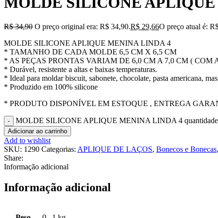
MOLDE SILICONE APLIQUE 
R$
34,90
O preço original era: R$ 34,90.
R$
29,66
O preço atual é: R
MOLDE SILICONE APLIQUE MENINA LINDA 4
* TAMANHO DE CADA MOLDE 6,5 CM X 6,5 CM
* AS PEÇAS PRONTAS VARIAM DE 6,0 CM A 7,0 CM ( COM 
* Durável, resistente a altas e baixas temperaturas.
* Ideal para moldar biscuit, sabonete, chocolate, pasta americana, mass
* Produzido em 100% silicone
* PRODUTO DISPONÍVEL EM ESTOQUE , ENTREGA GARAN
MOLDE SILICONE APLIQUE MENINA LINDA 4 quantidade
Adicionar ao carrinho
Add to wishlist
SKU:
1290
Categorias:
APLIQUE DE LAÇOS
,
Bonecos e Bonecas
Share:
Informação adicional
Informação adicional
Peso
0
,
1 kg