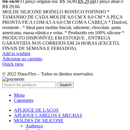
R$
34,90
O preço original era: R$ 34,90.
R$
29,66
O preço atual é:
R$ 29,66.
MOLDE SILICONE MODELO BONECO FOFINHO *
TAMANHO DE CADA MOLDE 8,0 CM X 8,0 CM * A PEÇA
PRONTA FICA COM 4,5 A 6,0 CM COM A CABEÇA * Durável,
resistente . * Ideal para moldar biscuit, sabonete, chocolate, pasta
americana, massa elástica e velas. * Produzido em 100% silicone *
PRODUTO DISPONÍVEL EM ESTOQUE , ENTREGA
GARANTIDA NOS CORREIOS EM 24 HORAS (EXCETO,
FINAIS DE SEMANA E FERIADOS).
Add to wishlist
Adicionar ao carrinho
Quick view
© 2022 Dura-Flex – Todos os direitos reservados.
Search
Menu
Categories
APLIQUE DE LAÇOS
APLIQUE CABELOS E MECHAS
MOLDES DE SILICONE
Arabesco