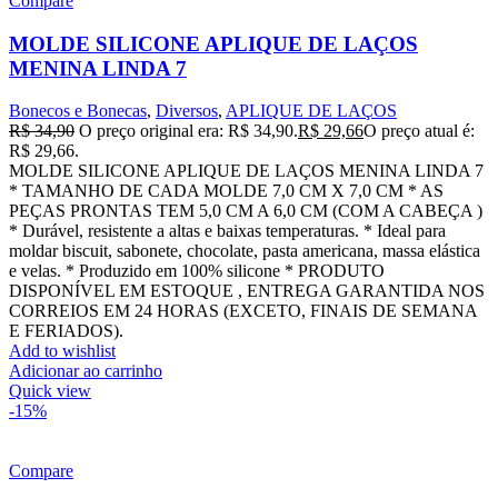
Compare
MOLDE SILICONE APLIQUE DE LAÇOS
MENINA LINDA 7
Bonecos e Bonecas
,
Diversos
,
APLIQUE DE LAÇOS
R$
34,90
O preço original era: R$ 34,90.
R$
29,66
O preço atual é:
R$ 29,66.
MOLDE SILICONE APLIQUE DE LAÇOS MENINA LINDA 7
* TAMANHO DE CADA MOLDE 7,0 CM X 7,0 CM * AS
PEÇAS PRONTAS TEM 5,0 CM A 6,0 CM (COM A CABEÇA )
* Durável, resistente a altas e baixas temperaturas. * Ideal para
moldar biscuit, sabonete, chocolate, pasta americana, massa elástica
e velas. * Produzido em 100% silicone * PRODUTO
DISPONÍVEL EM ESTOQUE , ENTREGA GARANTIDA NOS
CORREIOS EM 24 HORAS (EXCETO, FINAIS DE SEMANA
E FERIADOS).
Add to wishlist
Adicionar ao carrinho
Quick view
-15%
Compare