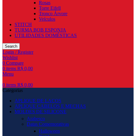
Rosas
Torre Eifell
Tronco Árvore
Veículos
STITCH
TURMA BOB ESPONJA
UTILIDADES DOMÉSTICAS
Search
Login / Register
Wishlist
0
Compare
0
items
R$
0,00
Menu
0
items
R$
0,00
Categorias
APLIQUE DE LAÇOS
APLIQUE CABELOS E MECHAS
MOLDES DE SILICONE
Arabesco
Datas Comemorativas
Halloween