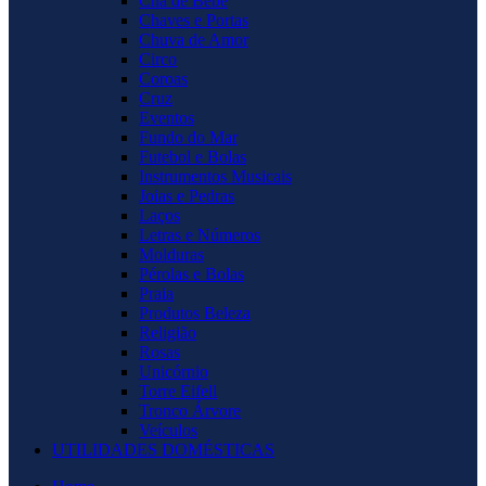
Chá de Bebê
Chaves e Portas
Chuva de Amor
Circo
Coroas
Cruz
Eventos
Fundo do Mar
Futebol e Bolas
Instrumentos Musicais
Joias e Pedras
Laços
Letras e Números
Molduras
Pérolas e Bolas
Praia
Produtos Beleza
Religião
Rosas
Unicórnio
Torre Eifell
Tronco Árvore
Veículos
UTILIDADES DOMÉSTICAS