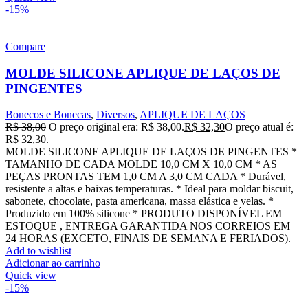
-15%
Compare
MOLDE SILICONE APLIQUE DE LAÇOS DE
PINGENTES
Bonecos e Bonecas
,
Diversos
,
APLIQUE DE LAÇOS
R$
38,00
O preço original era: R$ 38,00.
R$
32,30
O preço atual é:
R$ 32,30.
MOLDE SILICONE APLIQUE DE LAÇOS DE PINGENTES *
TAMANHO DE CADA MOLDE 10,0 CM X 10,0 CM * AS
PEÇAS PRONTAS TEM 1,0 CM A 3,0 CM CADA * Durável,
resistente a altas e baixas temperaturas. * Ideal para moldar biscuit,
sabonete, chocolate, pasta americana, massa elástica e velas. *
Produzido em 100% silicone * PRODUTO DISPONÍVEL EM
ESTOQUE , ENTREGA GARANTIDA NOS CORREIOS EM
24 HORAS (EXCETO, FINAIS DE SEMANA E FERIADOS).
Add to wishlist
Adicionar ao carrinho
Quick view
-15%