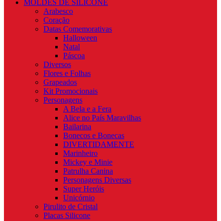
MOLDES DE SILICONE
Arabesco
Coração
Datas Comemorativas
Halloween
Natal
Páscoa
Diversos
Flores e Folhas
Grapeados
Kit Promocionais
Personagens
A Bela e a Fera
Alice no País Maravilhas
Bailarina
Bonecos e Bonecas
DIVERTIDAMENTE
Marinheiro
Mickey e Minie
Patrulha Canina
Personagens Diversas
Super Heróis
Unicórnio
Pirulito de Cristal
Placas Silicone