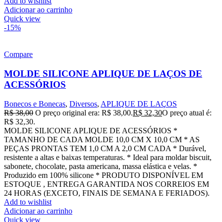
Add to wishlist
Adicionar ao carrinho
Quick view
-15%
Compare
MOLDE SILICONE APLIQUE DE LAÇOS DE
ACESSÓRIOS
Bonecos e Bonecas
,
Diversos
,
APLIQUE DE LAÇOS
R$
38,00
O preço original era: R$ 38,00.
R$
32,30
O preço atual é:
R$ 32,30.
MOLDE SILICONE APLIQUE DE ACESSÓRIOS *
TAMANHO DE CADA MOLDE 10,0 CM X 10,0 CM * AS
PEÇAS PRONTAS TEM 1,0 CM A 2,0 CM CADA * Durável,
resistente a altas e baixas temperaturas. * Ideal para moldar biscuit,
sabonete, chocolate, pasta americana, massa elástica e velas. *
Produzido em 100% silicone * PRODUTO DISPONÍVEL EM
ESTOQUE , ENTREGA GARANTIDA NOS CORREIOS EM
24 HORAS (EXCETO, FINAIS DE SEMANA E FERIADOS).
Add to wishlist
Adicionar ao carrinho
Quick view