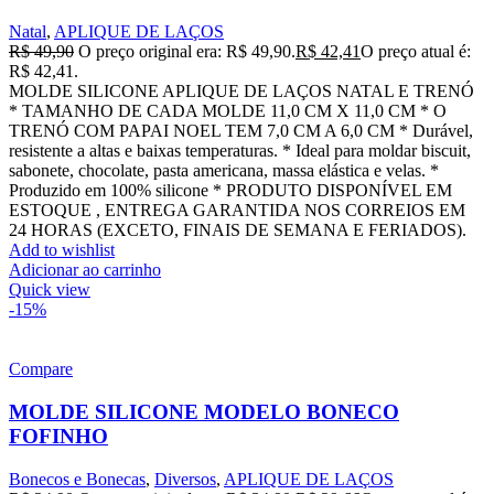
Natal
,
APLIQUE DE LAÇOS
R$
49,90
O preço original era: R$ 49,90.
R$
42,41
O preço atual é:
R$ 42,41.
MOLDE SILICONE APLIQUE DE LAÇOS NATAL E TRENÓ
* TAMANHO DE CADA MOLDE 11,0 CM X 11,0 CM * O
TRENÓ COM PAPAI NOEL TEM 7,0 CM A 6,0 CM * Durável,
resistente a altas e baixas temperaturas. * Ideal para moldar biscuit,
sabonete, chocolate, pasta americana, massa elástica e velas. *
Produzido em 100% silicone * PRODUTO DISPONÍVEL EM
ESTOQUE , ENTREGA GARANTIDA NOS CORREIOS EM
24 HORAS (EXCETO, FINAIS DE SEMANA E FERIADOS).
Add to wishlist
Adicionar ao carrinho
Quick view
-15%
Compare
MOLDE SILICONE MODELO BONECO
FOFINHO
Bonecos e Bonecas
,
Diversos
,
APLIQUE DE LAÇOS