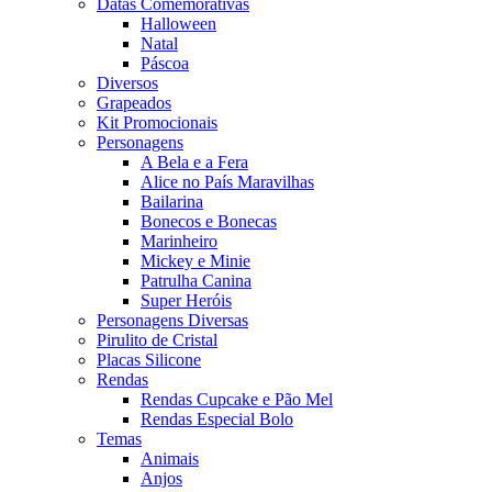
Datas Comemorativas
Halloween
Natal
Páscoa
Diversos
Grapeados
Kit Promocionais
Personagens
A Bela e a Fera
Alice no País Maravilhas
Bailarina
Bonecos e Bonecas
Marinheiro
Mickey e Minie
Patrulha Canina
Super Heróis
Personagens Diversas
Pirulito de Cristal
Placas Silicone
Rendas
Rendas Cupcake e Pão Mel
Rendas Especial Bolo
Temas
Animais
Anjos