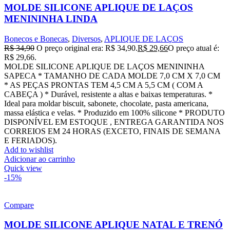
MOLDE SILICONE APLIQUE DE LAÇOS
MENININHA LINDA
Bonecos e Bonecas
,
Diversos
,
APLIQUE DE LAÇOS
R$
34,90
O preço original era: R$ 34,90.
R$
29,66
O preço atual é:
R$ 29,66.
MOLDE SILICONE APLIQUE DE LAÇOS MENININHA
SAPECA * TAMANHO DE CADA MOLDE 7,0 CM X 7,0 CM
* AS PEÇAS PRONTAS TEM 4,5 CM A 5,5 CM ( COM A
CABEÇA ) * Durável, resistente a altas e baixas temperaturas. *
Ideal para moldar biscuit, sabonete, chocolate, pasta americana,
massa elástica e velas. * Produzido em 100% silicone * PRODUTO
DISPONÍVEL EM ESTOQUE , ENTREGA GARANTIDA NOS
CORREIOS EM 24 HORAS (EXCETO, FINAIS DE SEMANA
E FERIADOS).
Add to wishlist
Adicionar ao carrinho
Quick view
-15%
Compare
MOLDE SILICONE APLIQUE NATAL E TRENÓ