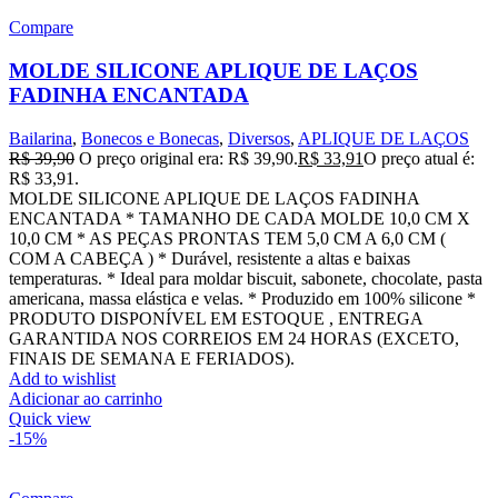
Compare
MOLDE SILICONE APLIQUE DE LAÇOS
FADINHA ENCANTADA
Bailarina
,
Bonecos e Bonecas
,
Diversos
,
APLIQUE DE LAÇOS
R$
39,90
O preço original era: R$ 39,90.
R$
33,91
O preço atual é:
R$ 33,91.
MOLDE SILICONE APLIQUE DE LAÇOS FADINHA
ENCANTADA * TAMANHO DE CADA MOLDE 10,0 CM X
10,0 CM * AS PEÇAS PRONTAS TEM 5,0 CM A 6,0 CM (
COM A CABEÇA ) * Durável, resistente a altas e baixas
temperaturas. * Ideal para moldar biscuit, sabonete, chocolate, pasta
americana, massa elástica e velas. * Produzido em 100% silicone *
PRODUTO DISPONÍVEL EM ESTOQUE , ENTREGA
GARANTIDA NOS CORREIOS EM 24 HORAS (EXCETO,
FINAIS DE SEMANA E FERIADOS).
Add to wishlist
Adicionar ao carrinho
Quick view
-15%