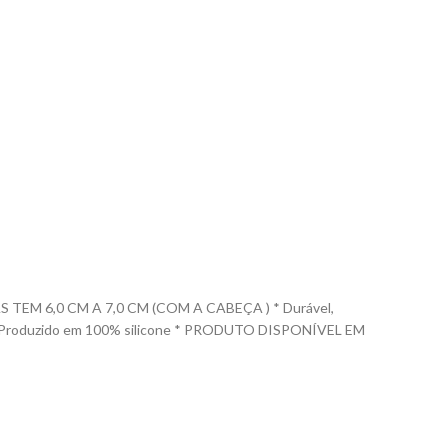
M 6,0 CM A 7,0 CM (COM A CABEÇA ) * Durável,
las. * Produzido em 100% silicone * PRODUTO DISPONÍVEL EM