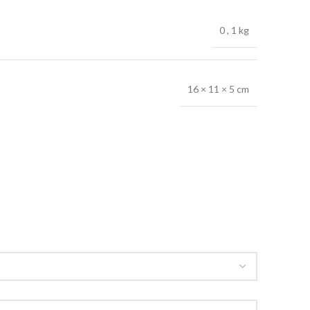
0
,
1 kg
16 × 11 × 5 cm