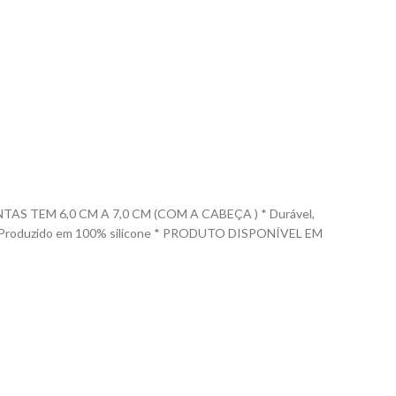
 TEM 6,0 CM A 7,0 CM (COM A CABEÇA ) * Durável,
las. * Produzido em 100% silicone * PRODUTO DISPONÍVEL EM