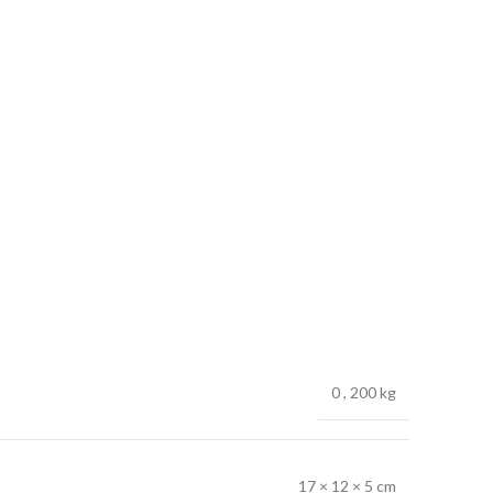
0
,
200 kg
17 × 12 × 5 cm