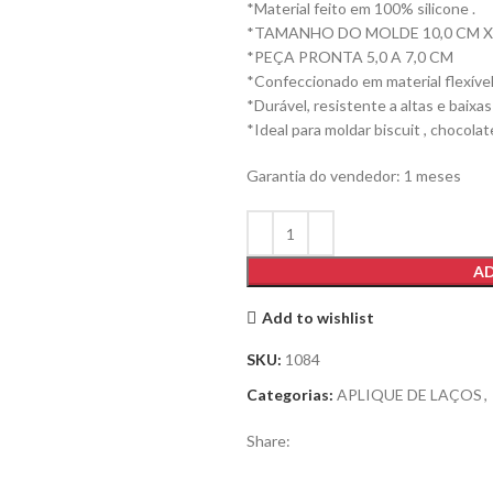
*Material feito em 100% silicone .
*TAMANHO DO MOLDE 10,0 CM X 
*PEÇA PRONTA 5,0 A 7,0 CM
*Confeccionado em material flexíve
*Durável, resistente a altas e baixa
*Ideal para moldar biscuit , chocolat
Garantia do vendedor: 1 meses
AD
Add to wishlist
SKU:
1084
Categorias:
APLIQUE DE LAÇOS
,
Share: