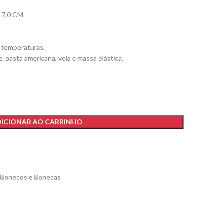
7,0 CM
l
s temperaturas.
e, pasta americana, vela e massa elástica.
ICIONAR AO CARRINHO
Bonecos e Bonecas