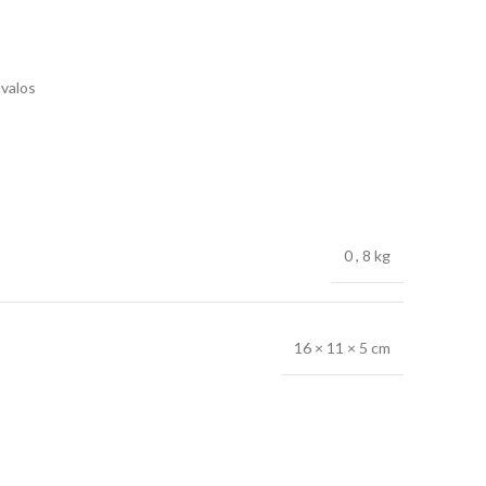
avalos
0
,
8 kg
16 × 11 × 5 cm