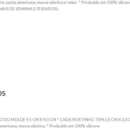
ocolate, pasta americana, massa elástica e velas. * Produzido em 100
AIS DE SEMANA E FERIADOS).
OS
OLDE 9,5 CM X 9,0 CM * CADA ROSTINHO TEM 2,5 CM X 2,0 CM * Dur
 americana, massa elástica. * Produzido em 100% silicone