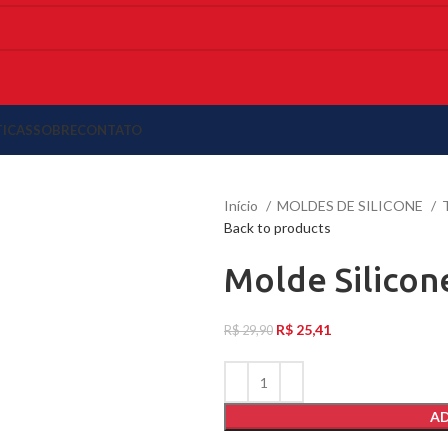
TICAS
SOBRE
CONTATO
Início
MOLDES DE SILICONE
Back to products
Molde Silicon
R$
25,41
R$
29,90
AD