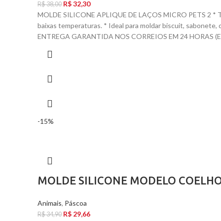
R$
32,30
R$
38,00
MOLDE SILICONE APLIQUE DE LAÇOS MICRO PETS 2 * TAM
baixas temperaturas. * Ideal para moldar biscuit, sabone
ENTREGA GARANTIDA NOS CORREIOS EM 24 HORAS (EX
-15%
MOLDE SILICONE MODELO COELHO
Animais
,
Páscoa
R$
29,66
R$
34,90