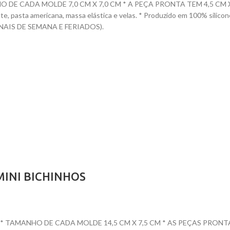
ADA MOLDE 7,0 CM X 7,0 CM * A PEÇA PRONTA TEM 4,5 CM X 3,0 CM
ocolate, pasta americana, massa elástica e velas. * Produzido em 100
AIS DE SEMANA E FERIADOS).
MINI BICHINHOS
AMANHO DE CADA MOLDE 14,5 CM X 7,5 CM * AS PEÇAS PRONTAS TEM 