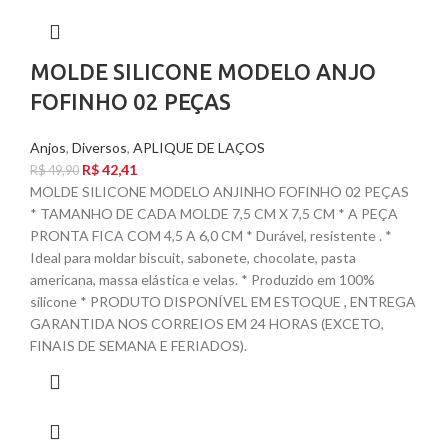
MOLDE SILICONE MODELO ANJO
FOFINHO 02 PEÇAS
Anjos
,
Diversos
,
APLIQUE DE LAÇOS
R$
42,41
R$
49,90
MOLDE SILICONE MODELO ANJINHO FOFINHO 02 PEÇAS
* TAMANHO DE CADA MOLDE 7,5 CM X 7,5 CM * A PEÇA
PRONTA FICA COM 4,5 A 6,0 CM * Durável, resistente . *
Ideal para moldar biscuit, sabonete, chocolate, pasta
americana, massa elástica e velas. * Produzido em 100%
silicone * PRODUTO DISPONÍVEL EM ESTOQUE , ENTREGA
GARANTIDA NOS CORREIOS EM 24 HORAS (EXCETO,
FINAIS DE SEMANA E FERIADOS).