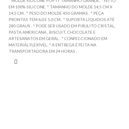
* MOLDE SILICONE POP IT TAMANHO GRANDE. * FEITO
EM 100% SILICONE. * TAMANHO DO MOLDE 14,5 CM X
14,5 CM . * PESO DO MOLDE 450 GRAMAS . * PEÇA
PRONTAS TEM 6,0 E 5,0 CM . * SUPORTA LÍQUIDOS ATÉ
280 GRAUS . * PODE SER USADO EM PIRULITO CRISTAL,
PASTA AMERICANA , BISCUIT, CHOCOLATE E
ARTESANATOS EM GERAL . * CONFECCIONADO EM
MATERIAL FLEXÍVEL. * A ENTREGA É FEITA NA
TRANSPORTADORA EM 24 HORAS .
© 2022 Dura-Flex – Todos os direitos reservados.
Shop