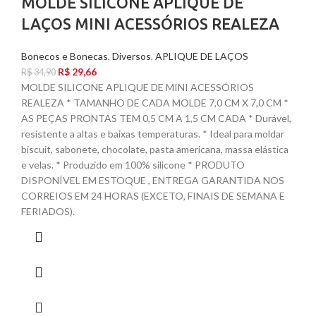
MOLDE SILICONE APLIQUE DE
LAÇOS MINI ACESSÓRIOS REALEZA
Bonecos e Bonecas
,
Diversos
,
APLIQUE DE LAÇOS
R$
29,66
R$
34,90
MOLDE SILICONE APLIQUE DE MINI ACESSÓRIOS
REALEZA * TAMANHO DE CADA MOLDE 7,0 CM X 7,0 CM *
AS PEÇAS PRONTAS TEM 0,5 CM A 1,5 CM CADA * Durável,
resistente a altas e baixas temperaturas. * Ideal para moldar
biscuit, sabonete, chocolate, pasta americana, massa elástica
e velas. * Produzido em 100% silicone * PRODUTO
DISPONÍVEL EM ESTOQUE , ENTREGA GARANTIDA NOS
CORREIOS EM 24 HORAS (EXCETO, FINAIS DE SEMANA E
FERIADOS).