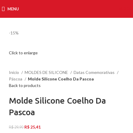
MENU
R$
0,00
-15%
Click to enlarge
Início
MOLDES DE SILICONE
Datas Comemorativas
Páscoa
Molde Silicone Coelho Da Pascoa
Back to products
Molde Silicone Coelho Da
Pascoa
R$
25,41
R$
29,90