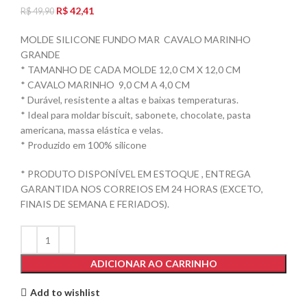
R$
42,41
R$
49,90
MOLDE SILICONE FUNDO MAR CAVALO MARINHO
GRANDE
* TAMANHO DE CADA MOLDE 12,0 CM X 12,0 CM
* CAVALO MARINHO 9,0 CM A 4,0 CM
* Durável, resistente a altas e baixas temperaturas.
* Ideal para moldar biscuit, sabonete, chocolate, pasta
americana, massa elástica e velas.
* Produzido em 100% silicone
* PRODUTO DISPONÍVEL EM ESTOQUE , ENTREGA
GARANTIDA NOS CORREIOS EM 24 HORAS (EXCETO,
FINAIS DE SEMANA E FERIADOS).
ADICIONAR AO CARRINHO
Add to wishlist