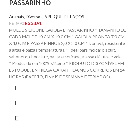
PASSARINHO
Animais
,
Diversos
,
APLIQUE DE LAÇOS
R$
33,91
R$
39,90
MOLDE SILICONE GAIOLA E PASSARINHO * TAMANHO DE
CADA MOLDE 10 CM X 10,0 CM * GAIOLA PRONTA 7,0 CM
X 4,0 CM E PASSARINHOS 2,0 X 3,0 CM * Durável, resistente
a altas e baixas temperaturas. * Ideal para moldar biscuit,
sabonete, chocolate, pasta americana, massa elástica e velas.
* Produzido em 100% silicone * PRODUTO DISPONÍVEL EM
ESTOQUE , ENTREGA GARANTIDA NOS CORREIOS EM 24
HORAS (EXCETO, FINAIS DE SEMANA E FERIADOS).