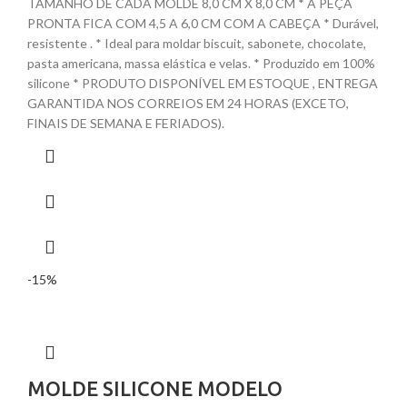
TAMANHO DE CADA MOLDE 8,0 CM X 8,0 CM * A PEÇA
PRONTA FICA COM 4,5 A 6,0 CM COM A CABEÇA * Durável,
resistente . * Ideal para moldar biscuit, sabonete, chocolate,
pasta americana, massa elástica e velas. * Produzido em 100%
silicone * PRODUTO DISPONÍVEL EM ESTOQUE , ENTREGA
GARANTIDA NOS CORREIOS EM 24 HORAS (EXCETO,
FINAIS DE SEMANA E FERIADOS).
-15%
MOLDE SILICONE MODELO