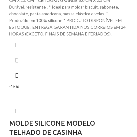
CM X 2,0 CM * CENOURA GRANDE 8,0 CM X 2,5 CM *
Durável, resistente . * Ideal para moldar biscuit, sabonete,
chocolate, pasta americana, massa elástica e velas. *
Produzido em 100% silicone * PRODUTO DISPONÍVEL EM
ESTOQUE , ENTREGA GARANTIDA NOS CORREIOS EM 24
HORAS (EXCETO, FINAIS DE SEMANA E FERIADOS).
-15%
MOLDE SILICONE MODELO
TELHADO DE CASINHA