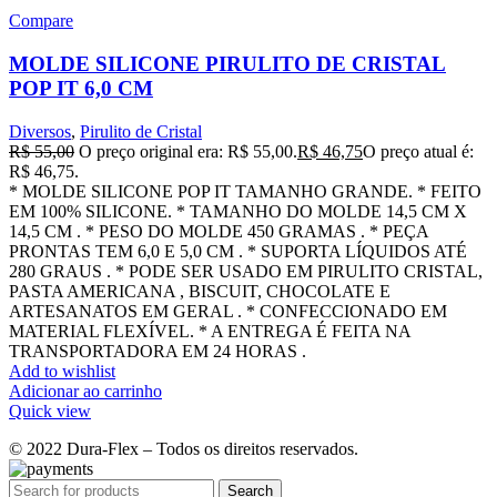
Compare
MOLDE SILICONE PIRULITO DE CRISTAL
POP IT 6,0 CM
Diversos
,
Pirulito de Cristal
R$
55,00
O preço original era: R$ 55,00.
R$
46,75
O preço atual é:
R$ 46,75.
* MOLDE SILICONE POP IT TAMANHO GRANDE. * FEITO
EM 100% SILICONE. * TAMANHO DO MOLDE 14,5 CM X
14,5 CM . * PESO DO MOLDE 450 GRAMAS . * PEÇA
PRONTAS TEM 6,0 E 5,0 CM . * SUPORTA LÍQUIDOS ATÉ
280 GRAUS . * PODE SER USADO EM PIRULITO CRISTAL,
PASTA AMERICANA , BISCUIT, CHOCOLATE E
ARTESANATOS EM GERAL . * CONFECCIONADO EM
MATERIAL FLEXÍVEL. * A ENTREGA É FEITA NA
TRANSPORTADORA EM 24 HORAS .
Add to wishlist
Adicionar ao carrinho
Quick view
© 2022 Dura-Flex – Todos os direitos reservados.
Search