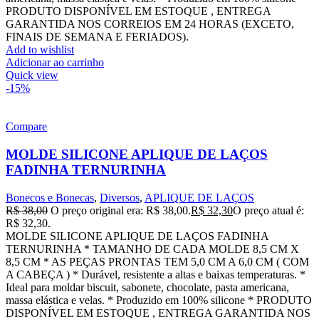
PRODUTO DISPONÍVEL EM ESTOQUE , ENTREGA
GARANTIDA NOS CORREIOS EM 24 HORAS (EXCETO,
FINAIS DE SEMANA E FERIADOS).
Add to wishlist
Adicionar ao carrinho
Quick view
-15%
Compare
MOLDE SILICONE APLIQUE DE LAÇOS
FADINHA TERNURINHA
Bonecos e Bonecas
,
Diversos
,
APLIQUE DE LAÇOS
R$
38,00
O preço original era: R$ 38,00.
R$
32,30
O preço atual é:
R$ 32,30.
MOLDE SILICONE APLIQUE DE LAÇOS FADINHA
TERNURINHA * TAMANHO DE CADA MOLDE 8,5 CM X
8,5 CM * AS PEÇAS PRONTAS TEM 5,0 CM A 6,0 CM ( COM
A CABEÇA ) * Durável, resistente a altas e baixas temperaturas. *
Ideal para moldar biscuit, sabonete, chocolate, pasta americana,
massa elástica e velas. * Produzido em 100% silicone * PRODUTO
DISPONÍVEL EM ESTOQUE , ENTREGA GARANTIDA NOS