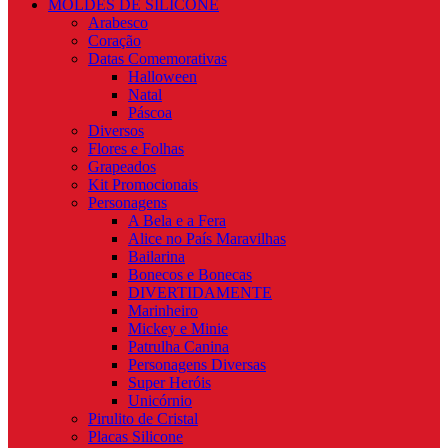
MOLDES DE SILICONE
Arabesco
Coração
Datas Comemorativas
Halloween
Natal
Páscoa
Diversos
Flores e Folhas
Grapeados
Kit Promocionais
Personagens
A Bela e a Fera
Alice no País Maravilhas
Bailarina
Bonecos e Bonecas
DIVERTIDAMENTE
Marinheiro
Mickey e Minie
Patrulha Canina
Personagens Diversas
Super Heróis
Unicórnio
Pirulito de Cristal
Placas Silicone