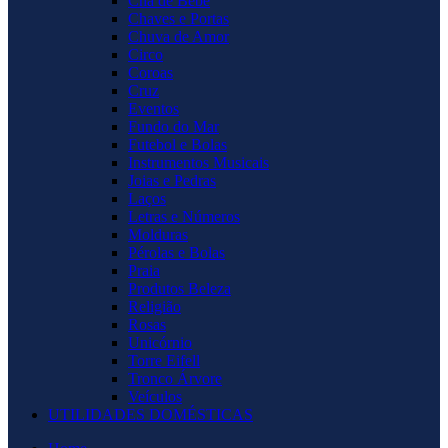
Chá de Bebê
Chaves e Portas
Chuva de Amor
Circo
Coroas
Cruz
Eventos
Fundo do Mar
Futebol e Bolas
Instrumentos Musicais
Joias e Pedras
Laços
Letras e Números
Molduras
Pérolas e Bolas
Praia
Produtos Beleza
Religião
Rosas
Unicórnio
Torre Eifell
Tronco Árvore
Veículos
UTILIDADES DOMÉSTICAS