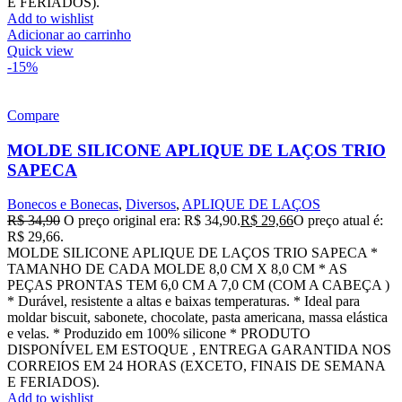
E FERIADOS).
Add to wishlist
Adicionar ao carrinho
Quick view
-15%
Compare
MOLDE SILICONE APLIQUE DE LAÇOS TRIO
SAPECA
Bonecos e Bonecas
,
Diversos
,
APLIQUE DE LAÇOS
R$
34,90
O preço original era: R$ 34,90.
R$
29,66
O preço atual é:
R$ 29,66.
MOLDE SILICONE APLIQUE DE LAÇOS TRIO SAPECA *
TAMANHO DE CADA MOLDE 8,0 CM X 8,0 CM * AS
PEÇAS PRONTAS TEM 6,0 CM A 7,0 CM (COM A CABEÇA )
* Durável, resistente a altas e baixas temperaturas. * Ideal para
moldar biscuit, sabonete, chocolate, pasta americana, massa elástica
e velas. * Produzido em 100% silicone * PRODUTO
DISPONÍVEL EM ESTOQUE , ENTREGA GARANTIDA NOS
CORREIOS EM 24 HORAS (EXCETO, FINAIS DE SEMANA
E FERIADOS).
Add to wishlist