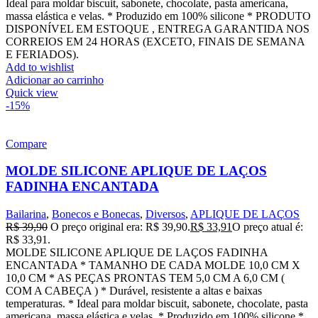
Ideal para moldar biscuit, sabonete, chocolate, pasta americana,
massa elástica e velas. * Produzido em 100% silicone * PRODUTO
DISPONÍVEL EM ESTOQUE , ENTREGA GARANTIDA NOS
CORREIOS EM 24 HORAS (EXCETO, FINAIS DE SEMANA
E FERIADOS).
Add to wishlist
Adicionar ao carrinho
Quick view
-15%
Compare
MOLDE SILICONE APLIQUE DE LAÇOS
FADINHA ENCANTADA
Bailarina
,
Bonecos e Bonecas
,
Diversos
,
APLIQUE DE LAÇOS
R$
39,90
O preço original era: R$ 39,90.
R$
33,91
O preço atual é:
R$ 33,91.
MOLDE SILICONE APLIQUE DE LAÇOS FADINHA
ENCANTADA * TAMANHO DE CADA MOLDE 10,0 CM X
10,0 CM * AS PEÇAS PRONTAS TEM 5,0 CM A 6,0 CM (
COM A CABEÇA ) * Durável, resistente a altas e baixas
temperaturas. * Ideal para moldar biscuit, sabonete, chocolate, pasta
americana, massa elástica e velas. * Produzido em 100% silicone *