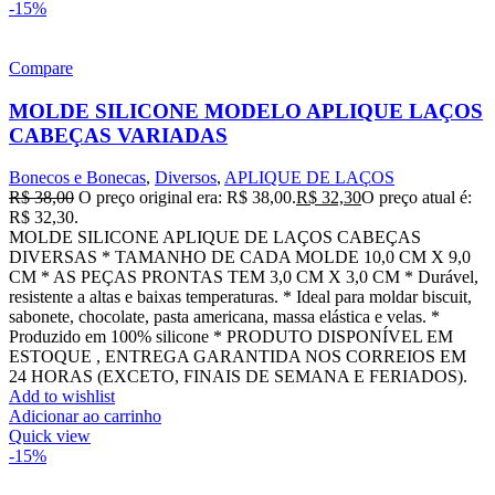
-15%
Compare
MOLDE SILICONE MODELO APLIQUE LAÇOS
CABEÇAS VARIADAS
Bonecos e Bonecas
,
Diversos
,
APLIQUE DE LAÇOS
R$
38,00
O preço original era: R$ 38,00.
R$
32,30
O preço atual é:
R$ 32,30.
MOLDE SILICONE APLIQUE DE LAÇOS CABEÇAS
DIVERSAS * TAMANHO DE CADA MOLDE 10,0 CM X 9,0
CM * AS PEÇAS PRONTAS TEM 3,0 CM X 3,0 CM * Durável,
resistente a altas e baixas temperaturas. * Ideal para moldar biscuit,
sabonete, chocolate, pasta americana, massa elástica e velas. *
Produzido em 100% silicone * PRODUTO DISPONÍVEL EM
ESTOQUE , ENTREGA GARANTIDA NOS CORREIOS EM
24 HORAS (EXCETO, FINAIS DE SEMANA E FERIADOS).
Add to wishlist
Adicionar ao carrinho
Quick view
-15%