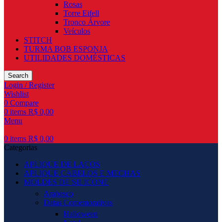
Rosas
Torre Eifell
Tronco Árvore
Veículos
STITCH
TURMA BOB ESPONJA
UTILIDADES DOMÉSTICAS
Search
Login / Register
Wishlist
0
Compare
0
items
R$
0,00
Menu
0
items
R$
0,00
Categorias
APLIQUE DE LAÇOS
APLIQUE CABELOS E MECHAS
MOLDES DE SILICONE
Arabesco
Datas Comemorativas
Halloween