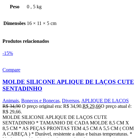
Peso
0
,
5 kg
Dimensões
16 × 11 × 5 cm
Produtos relacionados
-15%
Compare
MOLDE SILICONE APLIQUE DE LAÇOS CUTE
SENTADINHO
Animais
,
Bonecos e Bonecas
,
Diversos
,
APLIQUE DE LAÇOS
R$
34,90
O preço original era: R$ 34,90.
R$
29,66
O preço atual é:
R$ 29,66.
MOLDE SILICONE APLIQUE DE LAÇOS CUTE
SENTADINHO * TAMANHO DE CADA MOLDE 8,5 CM X
8,5 CM * AS PEÇAS PRONTAS TEM 4,5 CM A 5,5 CM ( COM
A CABEÇA ) * Durável, resistente a altas e baixas temperaturas. *