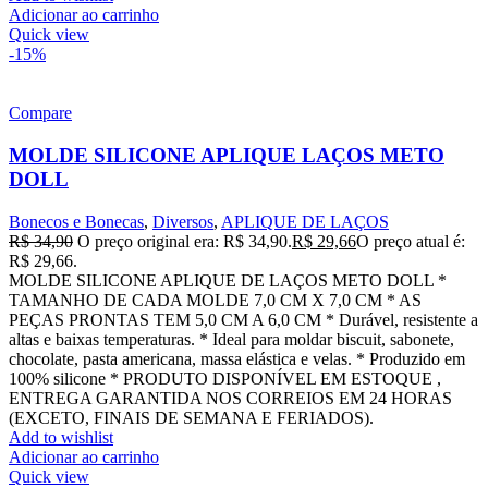
Adicionar ao carrinho
Quick view
-15%
Compare
MOLDE SILICONE APLIQUE LAÇOS METO
DOLL
Bonecos e Bonecas
,
Diversos
,
APLIQUE DE LAÇOS
R$
34,90
O preço original era: R$ 34,90.
R$
29,66
O preço atual é:
R$ 29,66.
MOLDE SILICONE APLIQUE DE LAÇOS METO DOLL *
TAMANHO DE CADA MOLDE 7,0 CM X 7,0 CM * AS
PEÇAS PRONTAS TEM 5,0 CM A 6,0 CM * Durável, resistente a
altas e baixas temperaturas. * Ideal para moldar biscuit, sabonete,
chocolate, pasta americana, massa elástica e velas. * Produzido em
100% silicone * PRODUTO DISPONÍVEL EM ESTOQUE ,
ENTREGA GARANTIDA NOS CORREIOS EM 24 HORAS
(EXCETO, FINAIS DE SEMANA E FERIADOS).
Add to wishlist
Adicionar ao carrinho
Quick view