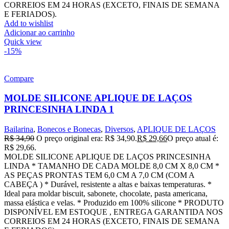
CORREIOS EM 24 HORAS (EXCETO, FINAIS DE SEMANA
E FERIADOS).
Add to wishlist
Adicionar ao carrinho
Quick view
-15%
Compare
MOLDE SILICONE APLIQUE DE LAÇOS
PRINCESINHA LINDA 1
Bailarina
,
Bonecos e Bonecas
,
Diversos
,
APLIQUE DE LAÇOS
R$
34,90
O preço original era: R$ 34,90.
R$
29,66
O preço atual é:
R$ 29,66.
MOLDE SILICONE APLIQUE DE LAÇOS PRINCESINHA
LINDA * TAMANHO DE CADA MOLDE 8,0 CM X 8,0 CM *
AS PEÇAS PRONTAS TEM 6,0 CM A 7,0 CM (COM A
CABEÇA ) * Durável, resistente a altas e baixas temperaturas. *
Ideal para moldar biscuit, sabonete, chocolate, pasta americana,
massa elástica e velas. * Produzido em 100% silicone * PRODUTO
DISPONÍVEL EM ESTOQUE , ENTREGA GARANTIDA NOS
CORREIOS EM 24 HORAS (EXCETO, FINAIS DE SEMANA