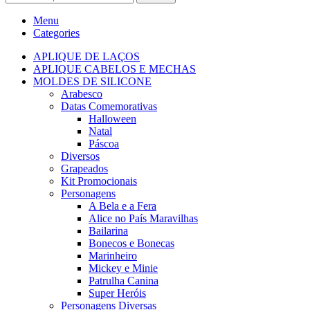
Menu
Categories
APLIQUE DE LAÇOS
APLIQUE CABELOS E MECHAS
MOLDES DE SILICONE
Arabesco
Datas Comemorativas
Halloween
Natal
Páscoa
Diversos
Grapeados
Kit Promocionais
Personagens
A Bela e a Fera
Alice no País Maravilhas
Bailarina
Bonecos e Bonecas
Marinheiro
Mickey e Minie
Patrulha Canina
Super Heróis
Personagens Diversas