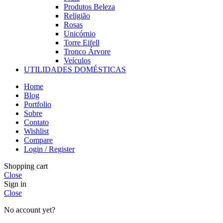
Produtos Beleza
Religião
Rosas
Unicórnio
Torre Eifell
Tronco Árvore
Veículos
UTILIDADES DOMÉSTICAS
Home
Blog
Portfolio
Sobre
Contato
Wishlist
Compare
Login / Register
Shopping cart
Close
Sign in
Close
No account yet?