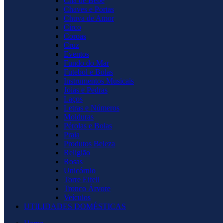
Chá de Bebê
Chaves e Portas
Chuva de Amor
Circo
Coroas
Cruz
Eventos
Fundo do Mar
Futebol e Bolas
Instrumentos Musicais
Joias e Pedras
Laços
Letras e Números
Molduras
Pérolas e Bolas
Praia
Produtos Beleza
Religião
Rosas
Unicórnio
Torre Eifell
Tronco Árvore
Veículos
UTILIDADES DOMÉSTICAS