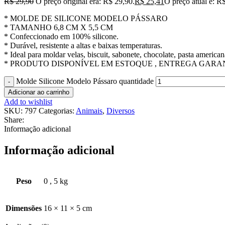
R$
29,90
O preço original era: R$ 29,90.
R$
25,41
O preço atual é: R
* MOLDE DE SILICONE MODELO PÁSSARO
* TAMANHO 6,8 CM X 5,5 CM
* Confeccionado em 100% silicone.
* Durável, resistente a altas e baixas temperaturas.
* Ideal para moldar velas, biscuit, sabonete, chocolate, pasta american
* PRODUTO DISPONÍVEL EM ESTOQUE , ENTREGA GARAN
Molde Silicone Modelo Pássaro quantidade
Adicionar ao carrinho
Add to wishlist
SKU:
797
Categorias:
Animais
,
Diversos
Share:
Informação adicional
Informação adicional
Peso
0
,
5 kg
Dimensões
16 × 11 × 5 cm