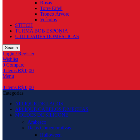
Rosas
Torre Eifell
Tronco Árvore
Veículos
STITCH
TURMA BOB ESPONJA
UTILIDADES DOMÉSTICAS
Search
Login / Register
Wishlist
0
Compare
0
items
R$
0,00
Menu
0
items
R$
0,00
Categorias
APLIQUE DE LAÇOS
APLIQUE CABELOS E MECHAS
MOLDES DE SILICONE
Arabesco
Datas Comemorativas
Halloween