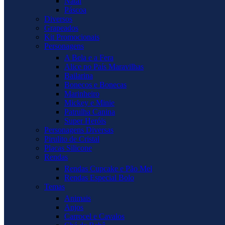
Natal
Páscoa
Diversos
Grapeados
Kit Promocionais
Personagens
A Bela e a Fera
Alice no País Maravilhas
Bailarina
Bonecos e Bonecas
Marinheiro
Mickey e Minie
Patrulha Canina
Super Heróis
Personagens Diversas
Pirulito de Cristal
Placas Silicone
Rendas
Rendas Cupcake e Pão Mel
Rendas Especial Bolo
Temas
Animais
Anjos
Carrocel e Cavalos