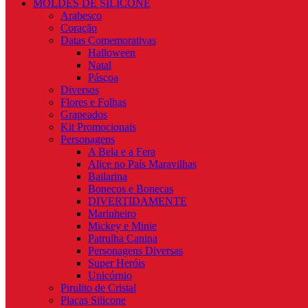
MOLDES DE SILICONE
Arabesco
Coração
Datas Comemorativas
Halloween
Natal
Páscoa
Diversos
Flores e Folhas
Grapeados
Kit Promocionais
Personagens
A Bela e a Fera
Alice no País Maravilhas
Bailarina
Bonecos e Bonecas
DIVERTIDAMENTE
Marinheiro
Mickey e Minie
Patrulha Canina
Personagens Diversas
Super Heróis
Unicórnio
Pirulito de Cristal
Placas Silicone