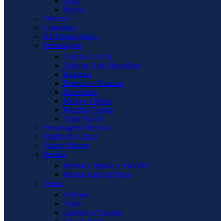
Natal
Páscoa
Diversos
Grapeados
Kit Promocionais
Personagens
A Bela e a Fera
Alice no País Maravilhas
Bailarina
Bonecos e Bonecas
Marinheiro
Mickey e Minie
Patrulha Canina
Super Heróis
Personagens Diversas
Pirulito de Cristal
Placas Silicone
Rendas
Rendas Cupcake e Pão Mel
Rendas Especial Bolo
Temas
Animais
Anjos
Carrocel e Cavalos