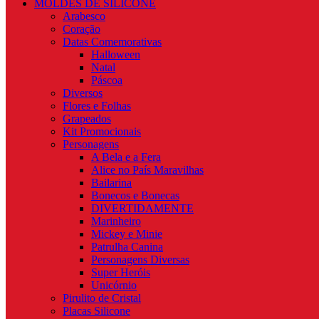
MOLDES DE SILICONE
Arabesco
Coração
Datas Comemorativas
Halloween
Natal
Páscoa
Diversos
Flores e Folhas
Grapeados
Kit Promocionais
Personagens
A Bela e a Fera
Alice no País Maravilhas
Bailarina
Bonecos e Bonecas
DIVERTIDAMENTE
Marinheiro
Mickey e Minie
Patrulha Canina
Personagens Diversas
Super Heróis
Unicórnio
Pirulito de Cristal
Placas Silicone