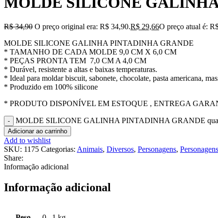
MOLDE SILICONE GALINHA
R$
34,90
O preço original era: R$ 34,90.
R$
29,66
O preço atual é: R
MOLDE SILICONE GALINHA PINTADINHA GRANDE
* TAMANHO DE CADA MOLDE 9,0 CM X 6,0 CM
* PEÇAS PRONTA TEM 7,0 CM A 4,0 CM
* Durável, resistente a altas e baixas temperaturas.
* Ideal para moldar biscuit, sabonete, chocolate, pasta americana, mass
* Produzido em 100% silicone
* PRODUTO DISPONÍVEL EM ESTOQUE , ENTREGA GARANT
MOLDE SILICONE GALINHA PINTADINHA GRANDE quan
Adicionar ao carrinho
Add to wishlist
SKU:
1175
Categorias:
Animais
,
Diversos
,
Personagens
,
Personagens
Share:
Informação adicional
Informação adicional
Peso
0
,
1 kg