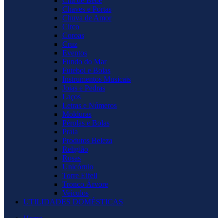
Chá de Bebê
Chaves e Portas
Chuva de Amor
Circo
Coroas
Cruz
Eventos
Fundo do Mar
Futebol e Bolas
Instrumentos Musicais
Joias e Pedras
Laços
Letras e Números
Molduras
Pérolas e Bolas
Praia
Produtos Beleza
Religião
Rosas
Unicórnio
Torre Eifell
Tronco Árvore
Veículos
UTILIDADES DOMÉSTICAS