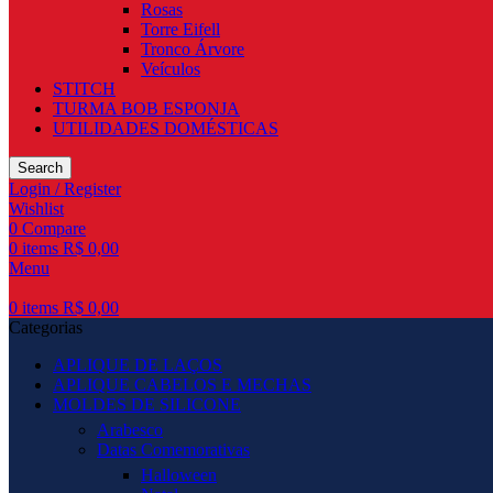
Rosas
Torre Eifell
Tronco Árvore
Veículos
STITCH
TURMA BOB ESPONJA
UTILIDADES DOMÉSTICAS
Search
Login / Register
Wishlist
0
Compare
0
items
R$
0,00
Menu
0
items
R$
0,00
Categorias
APLIQUE DE LAÇOS
APLIQUE CABELOS E MECHAS
MOLDES DE SILICONE
Arabesco
Datas Comemorativas
Halloween