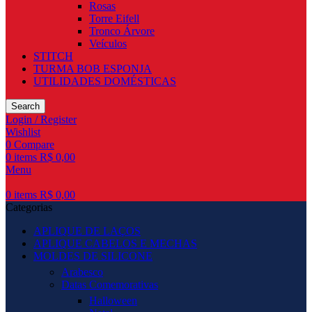
Rosas
Torre Eifell
Tronco Árvore
Veículos
STITCH
TURMA BOB ESPONJA
UTILIDADES DOMÉSTICAS
Search
Login / Register
Wishlist
0
Compare
0
items
R$
0,00
Menu
0
items
R$
0,00
Categorias
APLIQUE DE LAÇOS
APLIQUE CABELOS E MECHAS
MOLDES DE SILICONE
Arabesco
Datas Comemorativas
Halloween