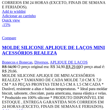
CORREIOS EM 24 HORAS (EXCETO, FINAIS DE SEMANA
E FERIADOS).
Add to wishlist
Adicionar ao carrinho
Quick view
-15%
Compare
MOLDE SILICONE APLIQUE DE LAÇOS MINI
ACESSÓRIOS REALEZA
Bonecos e Bonecas
,
Diversos
,
APLIQUE DE LAÇOS
R$
34,90
O preço original era: R$ 34,90.
R$
29,66
O preço atual é:
R$ 29,66.
MOLDE SILICONE APLIQUE DE MINI ACESSÓRIOS
REALEZA * TAMANHO DE CADA MOLDE 7,0 CM X 7,0
CM * AS PEÇAS PRONTAS TEM 0,5 CM A 1,5 CM CADA *
Durável, resistente a altas e baixas temperaturas. * Ideal para moldar
biscuit, sabonete, chocolate, pasta americana, massa elástica e velas.
* Produzido em 100% silicone * PRODUTO DISPONÍVEL EM
ESTOQUE , ENTREGA GARANTIDA NOS CORREIOS EM
24 HORAS (EXCETO, FINAIS DE SEMANA E FERIADOS).