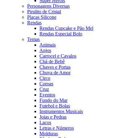
Super Heróis
Personagens Diversas
Pirulito de Cristal
Placas Silicone
Rendas
Rendas Cupcake e Pão Mel
Rendas Especial Bolo
Temas
Animais
Anjos
Carrocel e Cavalos
Chá de Bebê
Chaves e Portas
Chuva de Amor
Circo
Coroas
Cruz
Eventos
Fundo do Mar
Futebol e Bolas
Instrumentos Musicais
Joias e Pedras
Laços
Letras e Números
Molduras