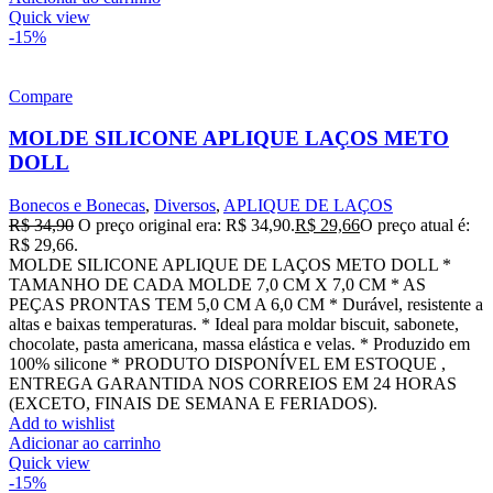
Quick view
-15%
Compare
MOLDE SILICONE APLIQUE LAÇOS METO
DOLL
Bonecos e Bonecas
,
Diversos
,
APLIQUE DE LAÇOS
R$
34,90
O preço original era: R$ 34,90.
R$
29,66
O preço atual é:
R$ 29,66.
MOLDE SILICONE APLIQUE DE LAÇOS METO DOLL *
TAMANHO DE CADA MOLDE 7,0 CM X 7,0 CM * AS
PEÇAS PRONTAS TEM 5,0 CM A 6,0 CM * Durável, resistente a
altas e baixas temperaturas. * Ideal para moldar biscuit, sabonete,
chocolate, pasta americana, massa elástica e velas. * Produzido em
100% silicone * PRODUTO DISPONÍVEL EM ESTOQUE ,
ENTREGA GARANTIDA NOS CORREIOS EM 24 HORAS
(EXCETO, FINAIS DE SEMANA E FERIADOS).
Add to wishlist
Adicionar ao carrinho
Quick view
-15%