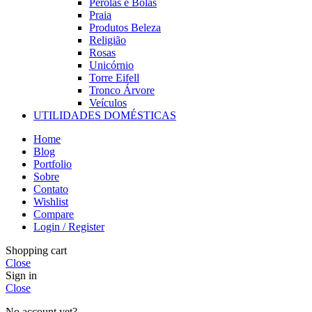
Pérolas e Bolas
Praia
Produtos Beleza
Religião
Rosas
Unicórnio
Torre Eifell
Tronco Árvore
Veículos
UTILIDADES DOMÉSTICAS
Home
Blog
Portfolio
Sobre
Contato
Wishlist
Compare
Login / Register
Shopping cart
Close
Sign in
Close
No account yet?