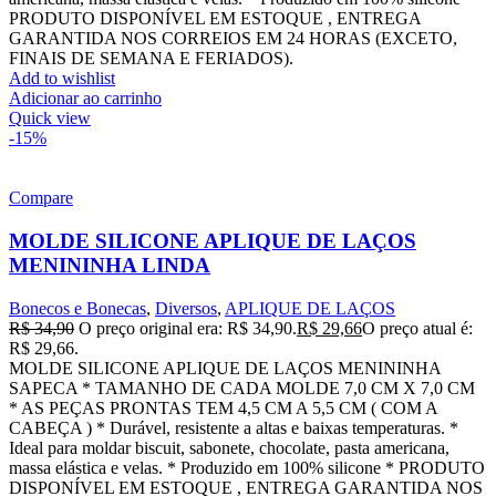
PRODUTO DISPONÍVEL EM ESTOQUE , ENTREGA
GARANTIDA NOS CORREIOS EM 24 HORAS (EXCETO,
FINAIS DE SEMANA E FERIADOS).
Add to wishlist
Adicionar ao carrinho
Quick view
-15%
Compare
MOLDE SILICONE APLIQUE DE LAÇOS
MENININHA LINDA
Bonecos e Bonecas
,
Diversos
,
APLIQUE DE LAÇOS
R$
34,90
O preço original era: R$ 34,90.
R$
29,66
O preço atual é:
R$ 29,66.
MOLDE SILICONE APLIQUE DE LAÇOS MENININHA
SAPECA * TAMANHO DE CADA MOLDE 7,0 CM X 7,0 CM
* AS PEÇAS PRONTAS TEM 4,5 CM A 5,5 CM ( COM A
CABEÇA ) * Durável, resistente a altas e baixas temperaturas. *
Ideal para moldar biscuit, sabonete, chocolate, pasta americana,
massa elástica e velas. * Produzido em 100% silicone * PRODUTO
DISPONÍVEL EM ESTOQUE , ENTREGA GARANTIDA NOS