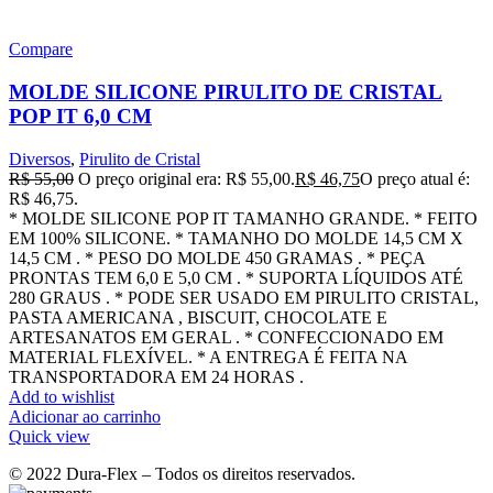
Compare
MOLDE SILICONE PIRULITO DE CRISTAL
POP IT 6,0 CM
Diversos
,
Pirulito de Cristal
R$
55,00
O preço original era: R$ 55,00.
R$
46,75
O preço atual é:
R$ 46,75.
* MOLDE SILICONE POP IT TAMANHO GRANDE. * FEITO
EM 100% SILICONE. * TAMANHO DO MOLDE 14,5 CM X
14,5 CM . * PESO DO MOLDE 450 GRAMAS . * PEÇA
PRONTAS TEM 6,0 E 5,0 CM . * SUPORTA LÍQUIDOS ATÉ
280 GRAUS . * PODE SER USADO EM PIRULITO CRISTAL,
PASTA AMERICANA , BISCUIT, CHOCOLATE E
ARTESANATOS EM GERAL . * CONFECCIONADO EM
MATERIAL FLEXÍVEL. * A ENTREGA É FEITA NA
TRANSPORTADORA EM 24 HORAS .
Add to wishlist
Adicionar ao carrinho
Quick view
© 2022 Dura-Flex – Todos os direitos reservados.