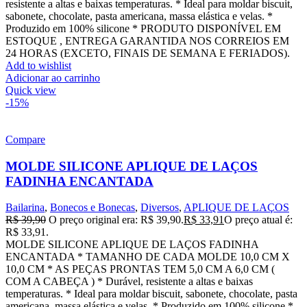
resistente a altas e baixas temperaturas. * Ideal para moldar biscuit,
sabonete, chocolate, pasta americana, massa elástica e velas. *
Produzido em 100% silicone * PRODUTO DISPONÍVEL EM
ESTOQUE , ENTREGA GARANTIDA NOS CORREIOS EM
24 HORAS (EXCETO, FINAIS DE SEMANA E FERIADOS).
Add to wishlist
Adicionar ao carrinho
Quick view
-15%
Compare
MOLDE SILICONE APLIQUE DE LAÇOS
FADINHA ENCANTADA
Bailarina
,
Bonecos e Bonecas
,
Diversos
,
APLIQUE DE LAÇOS
R$
39,90
O preço original era: R$ 39,90.
R$
33,91
O preço atual é:
R$ 33,91.
MOLDE SILICONE APLIQUE DE LAÇOS FADINHA
ENCANTADA * TAMANHO DE CADA MOLDE 10,0 CM X
10,0 CM * AS PEÇAS PRONTAS TEM 5,0 CM A 6,0 CM (
COM A CABEÇA ) * Durável, resistente a altas e baixas
temperaturas. * Ideal para moldar biscuit, sabonete, chocolate, pasta
americana, massa elástica e velas. * Produzido em 100% silicone *