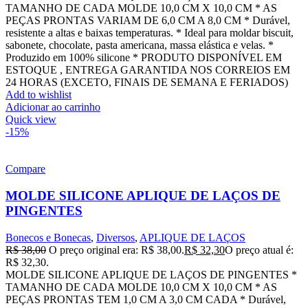
TAMANHO DE CADA MOLDE 10,0 CM X 10,0 CM * AS
PEÇAS PRONTAS VARIAM DE 6,0 CM A 8,0 CM * Durável,
resistente a altas e baixas temperaturas. * Ideal para moldar biscuit,
sabonete, chocolate, pasta americana, massa elástica e velas. *
Produzido em 100% silicone * PRODUTO DISPONÍVEL EM
ESTOQUE , ENTREGA GARANTIDA NOS CORREIOS EM
24 HORAS (EXCETO, FINAIS DE SEMANA E FERIADOS)
Add to wishlist
Adicionar ao carrinho
Quick view
-15%
Compare
MOLDE SILICONE APLIQUE DE LAÇOS DE
PINGENTES
Bonecos e Bonecas
,
Diversos
,
APLIQUE DE LAÇOS
R$
38,00
O preço original era: R$ 38,00.
R$
32,30
O preço atual é:
R$ 32,30.
MOLDE SILICONE APLIQUE DE LAÇOS DE PINGENTES *
TAMANHO DE CADA MOLDE 10,0 CM X 10,0 CM * AS
PEÇAS PRONTAS TEM 1,0 CM A 3,0 CM CADA * Durável,