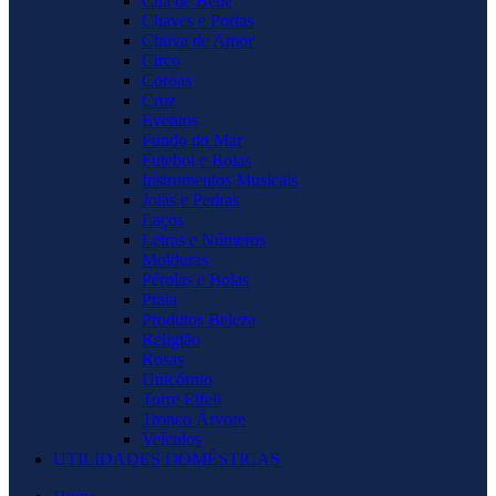
Chá de Bebê
Chaves e Portas
Chuva de Amor
Circo
Coroas
Cruz
Eventos
Fundo do Mar
Futebol e Bolas
Instrumentos Musicais
Joias e Pedras
Laços
Letras e Números
Molduras
Pérolas e Bolas
Praia
Produtos Beleza
Religião
Rosas
Unicórnio
Torre Eifell
Tronco Árvore
Veículos
UTILIDADES DOMÉSTICAS