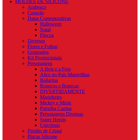
MOLDES DE SILICONE
Arabesco
Coração
Datas Comemorativas
Halloween
Natal
Páscoa
Diversos
Flores e Folhas
Grapeados
Kit Promocionais
Personagens
A Bela e a Fera
Alice no País Maravilhas
Bailarina
Bonecos e Bonecas
DIVERTIDAMENTE
Marinheiro
Mickey e Minie
Patrulha Canina
Personagens Diversas
Super Heróis
Unicórnio
Pirulito de Cristal
Placas Silicone