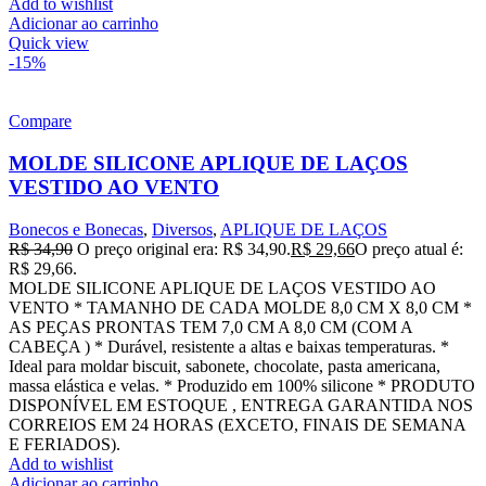
Add to wishlist
Adicionar ao carrinho
Quick view
-15%
Compare
MOLDE SILICONE APLIQUE DE LAÇOS
VESTIDO AO VENTO
Bonecos e Bonecas
,
Diversos
,
APLIQUE DE LAÇOS
R$
34,90
O preço original era: R$ 34,90.
R$
29,66
O preço atual é:
R$ 29,66.
MOLDE SILICONE APLIQUE DE LAÇOS VESTIDO AO
VENTO * TAMANHO DE CADA MOLDE 8,0 CM X 8,0 CM *
AS PEÇAS PRONTAS TEM 7,0 CM A 8,0 CM (COM A
CABEÇA ) * Durável, resistente a altas e baixas temperaturas. *
Ideal para moldar biscuit, sabonete, chocolate, pasta americana,
massa elástica e velas. * Produzido em 100% silicone * PRODUTO
DISPONÍVEL EM ESTOQUE , ENTREGA GARANTIDA NOS
CORREIOS EM 24 HORAS (EXCETO, FINAIS DE SEMANA
E FERIADOS).
Add to wishlist
Adicionar ao carrinho