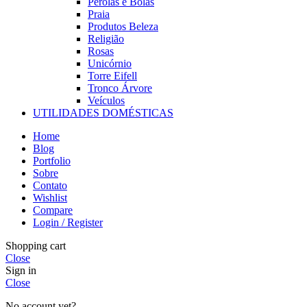
Pérolas e Bolas
Praia
Produtos Beleza
Religião
Rosas
Unicórnio
Torre Eifell
Tronco Árvore
Veículos
UTILIDADES DOMÉSTICAS
Home
Blog
Portfolio
Sobre
Contato
Wishlist
Compare
Login / Register
Shopping cart
Close
Sign in
Close
No account yet?