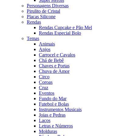
Super Heróis
Personagens Diversas
Pirulito de Cristal
Placas Silicone
Rendas
Rendas Cupcake e Pão Mel
Rendas Especial Bolo
Temas
Animais
Anjos
Carrocel e Cavalos
Chá de Bebê
Chaves e Portas
Chuva de Amor
Circo
Coroas
Cruz
Eventos
Fundo do Mar
Futebol e Bolas
Instrumentos Musicais
Joias e Pedras
Laços
Letras e Números
Molduras