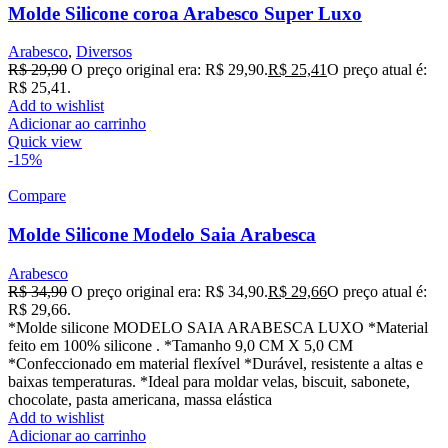
Molde Silicone coroa Arabesco Super Luxo
Arabesco
,
Diversos
R$
29,90
O preço original era: R$ 29,90.
R$
25,41
O preço atual é:
R$ 25,41.
Add to wishlist
Adicionar ao carrinho
Quick view
-15%
Compare
Molde Silicone Modelo Saia Arabesca
Arabesco
R$
34,90
O preço original era: R$ 34,90.
R$
29,66
O preço atual é:
R$ 29,66.
*Molde silicone MODELO SAIA ARABESCA LUXO *Material
feito em 100% silicone . *Tamanho 9,0 CM X 5,0 CM
*Confeccionado em material flexível *Durável, resistente a altas e
baixas temperaturas. *Ideal para moldar velas, biscuit, sabonete,
chocolate, pasta americana, massa elástica
Add to wishlist
Adicionar ao carrinho