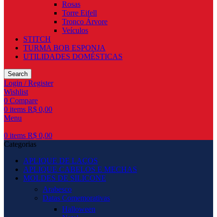
Rosas
Torre Eifell
Tronco Árvore
Veículos
STITCH
TURMA BOB ESPONJA
UTILIDADES DOMÉSTICAS
Search
Login / Register
Wishlist
0
Compare
0
items
R$
0,00
Menu
0
items
R$
0,00
Categorias
APLIQUE DE LAÇOS
APLIQUE CABELOS E MECHAS
MOLDES DE SILICONE
Arabesco
Datas Comemorativas
Halloween