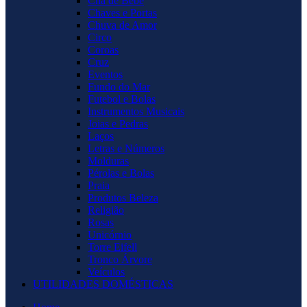
Chá de Bebê
Chaves e Portas
Chuva de Amor
Circo
Coroas
Cruz
Eventos
Fundo do Mar
Futebol e Bolas
Instrumentos Musicais
Joias e Pedras
Laços
Letras e Números
Molduras
Pérolas e Bolas
Praia
Produtos Beleza
Religião
Rosas
Unicórnio
Torre Eifell
Tronco Árvore
Veículos
UTILIDADES DOMÉSTICAS