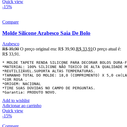
Quick view
-15%
Compare
Molde Silicone Arabesco Saia De Bolo
Arabesco
R$
39,90
O preço original era: R$ 39,90.
R$
33,91
O preço atual é:
R$ 33,91.
* MOLDE TAPETE RENDA SILICONE PARA DECORAR BOLOS DURA-F
*MATERIAL: 100% SILICONE NÃO TOXICO DE ALTA QUALIDADE M
*REUTILIZÁVEL.SUPORTA ALTAS TEMPERATURAS.

*TAMANHO TOTAL DO MOLDE: 18,0 (COMPRIMENTO) X 5,0 cm(LA
*COR ROSA .

*ORIGEM: NACIONAL

*TIRE SUAS DÚVIDAS NO CAMPO DE PERGUNTAS.

*Garantia: PRODUTO NOVO.
Add to wishlist
Adicionar ao carrinho
Quick view
-15%
Compare