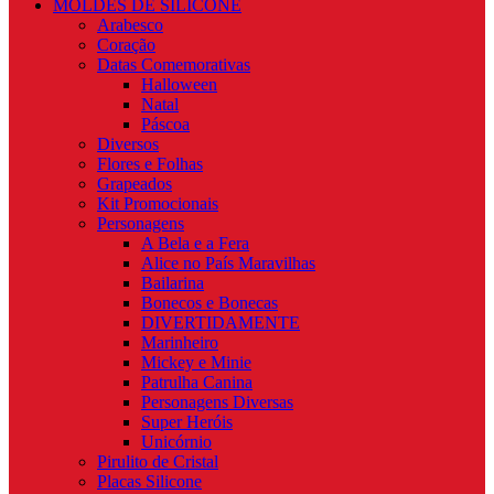
MOLDES DE SILICONE
Arabesco
Coração
Datas Comemorativas
Halloween
Natal
Páscoa
Diversos
Flores e Folhas
Grapeados
Kit Promocionais
Personagens
A Bela e a Fera
Alice no País Maravilhas
Bailarina
Bonecos e Bonecas
DIVERTIDAMENTE
Marinheiro
Mickey e Minie
Patrulha Canina
Personagens Diversas
Super Heróis
Unicórnio
Pirulito de Cristal
Placas Silicone