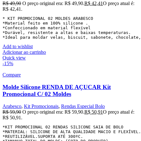
R$
49,90
O preço original era: R$ 49,90.
R$
42,41
O preço atual é:
R$ 42,41.
* KIT PROMOCIONAL 02 MOLDES ARABESCO

*Material feito em 100% silicone .

*Confeccionado em material flexível

*Durável, resistente a altas e baixas temperaturas.

*Ideal para moldar velas, biscuit, sabonete, chocolate,
Add to wishlist
Adicionar ao carrinho
Quick view
-15%
Compare
Molde Silicone RENDA DE AÇUCAR Kit
Promocional C/ 02 Moldes
Arabesco
,
Kit Promocionais
,
Rendas Especial Bolo
R$
59,90
O preço original era: R$ 59,90.
R$
50,91
O preço atual é:
R$ 50,91.
*KIT PROMOCIONAL 02 RENDAS SILICONE SAIA DE BOLO

*MATERIAL: SILICONE DE ALTA QUALIDADE MACIO E FLEXÍVEL.

*REUTILIZÁVEL.SUPORTA ATÉ 300ºC.
