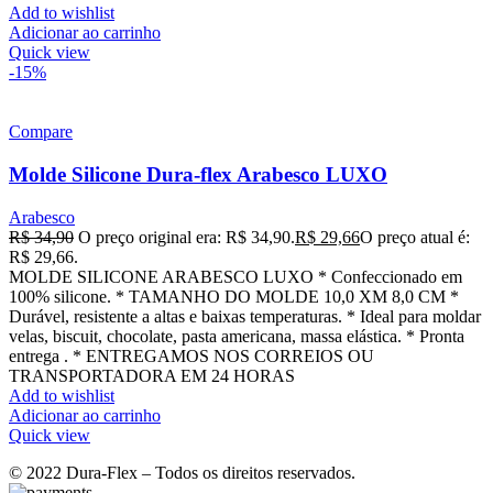
Add to wishlist
Adicionar ao carrinho
Quick view
-15%
Compare
Molde Silicone Dura-flex Arabesco LUXO
Arabesco
R$
34,90
O preço original era: R$ 34,90.
R$
29,66
O preço atual é:
R$ 29,66.
MOLDE SILICONE ARABESCO LUXO * Confeccionado em
100% silicone. * TAMANHO DO MOLDE 10,0 XM 8,0 CM *
Durável, resistente a altas e baixas temperaturas. * Ideal para moldar
velas, biscuit, chocolate, pasta americana, massa elástica. * Pronta
entrega . * ENTREGAMOS NOS CORREIOS OU
TRANSPORTADORA EM 24 HORAS
Add to wishlist
Adicionar ao carrinho
Quick view
© 2022 Dura-Flex – Todos os direitos reservados.