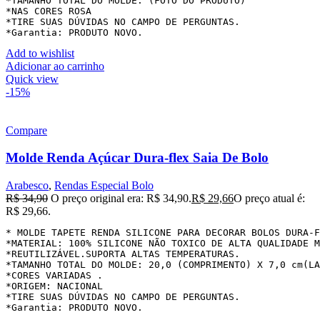
*TAMANHO TOTAL DO MOLDE: (FOTO DO PRODUTO)

*NAS CORES ROSA

*TIRE SUAS DÚVIDAS NO CAMPO DE PERGUNTAS.

*Garantia: PRODUTO NOVO.
Add to wishlist
Adicionar ao carrinho
Quick view
-15%
Compare
Molde Renda Açúcar Dura-flex Saia De Bolo
Arabesco
,
Rendas Especial Bolo
R$
34,90
O preço original era: R$ 34,90.
R$
29,66
O preço atual é:
R$ 29,66.
* MOLDE TAPETE RENDA SILICONE PARA DECORAR BOLOS DURA-F
*MATERIAL: 100% SILICONE NÃO TOXICO DE ALTA QUALIDADE M
*REUTILIZÁVEL.SUPORTA ALTAS TEMPERATURAS.

*TAMANHO TOTAL DO MOLDE: 20,0 (COMPRIMENTO) X 7,0 cm(LA
*CORES VARIADAS .

*ORIGEM: NACIONAL

*TIRE SUAS DÚVIDAS NO CAMPO DE PERGUNTAS.

*Garantia: PRODUTO NOVO.