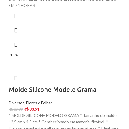
EM 24 HORAS
-15%
Molde Silicone Modelo Grama
Diversos
,
Flores e Folhas
R$
33,91
R$
39,90
* MOLDE SILICONE MODELO GRAMA * Tamanho do molde
12,5 cm x 4,5 cm * Confeccionado em material flexível. *
Durável, resistente a altas e baixas temperaturas. * Ideal para