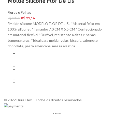
Molde Silicone Flor De Lis
Flores e Folhas
R$
21,16
R$
24,90
*Molde silicone MODELO FLOR DE LIS . *Material feito em
100% silicone . *Tamanho 7,0 CM X 5,5 CM *Confeccionado
em material flexível *Durável, resistente a altas e baixas
temperaturas. *Ideal para moldar velas, biscuit, sabonete,
chocolate, pasta americana, massa elástica.
© 2022 Dura-Flex – Todos os direitos reservados.
Shop