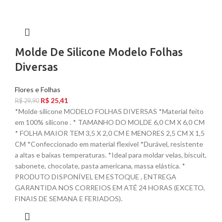
Molde De Silicone Modelo Folhas
Diversas
Flores e Folhas
R$
25,41
R$
29,90
*Molde silicone MODELO FOLHAS DIVERSAS *Material feito
em 100% silicone . * TAMANHO DO MOLDE 6,0 CM X 6,0 CM
* FOLHA MAIOR TEM 3,5 X 2,0 CM E MENORES 2,5 CM X 1,5
CM *Confeccionado em material flexível *Durável, resistente
a altas e baixas temperaturas. *Ideal para moldar velas, biscuit,
sabonete, chocolate, pasta americana, massa elástica. *
PRODUTO DISPONÍVEL EM ESTOQUE , ENTREGA
GARANTIDA NOS CORREIOS EM ATÉ 24 HORAS (EXCETO,
FINAIS DE SEMANA E FERIADOS).