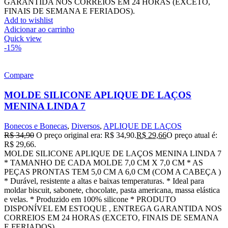
GARANTIDA NOS CORREIOS EM 24 HORAS (EXCETO,
FINAIS DE SEMANA E FERIADOS).
Add to wishlist
Adicionar ao carrinho
Quick view
-15%
Compare
MOLDE SILICONE APLIQUE DE LAÇOS
MENINA LINDA 7
Bonecos e Bonecas
,
Diversos
,
APLIQUE DE LAÇOS
R$
34,90
O preço original era: R$ 34,90.
R$
29,66
O preço atual é:
R$ 29,66.
MOLDE SILICONE APLIQUE DE LAÇOS MENINA LINDA 7
* TAMANHO DE CADA MOLDE 7,0 CM X 7,0 CM * AS
PEÇAS PRONTAS TEM 5,0 CM A 6,0 CM (COM A CABEÇA )
* Durável, resistente a altas e baixas temperaturas. * Ideal para
moldar biscuit, sabonete, chocolate, pasta americana, massa elástica
e velas. * Produzido em 100% silicone * PRODUTO
DISPONÍVEL EM ESTOQUE , ENTREGA GARANTIDA NOS
CORREIOS EM 24 HORAS (EXCETO, FINAIS DE SEMANA
E FERIADOS).