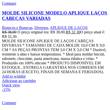
Compare
MOLDE SILICONE MODELO APLIQUE LAÇOS
CABEÇAS VARIADAS
Bonecos e Bonecas
,
Diversos
,
APLIQUE DE LAÇOS
R$
38,00
O preço original era: R$ 38,00.
R$
32,30
O preço atual é:
R$ 32,30.
MOLDE SILICONE APLIQUE DE LAÇOS CABEÇAS
DIVERSAS * TAMANHO DE CADA MOLDE 10,0 CM X 9,0
CM * AS PEÇAS PRONTAS TEM 3,0 CM X 3,0 CM * Durável,
resistente a altas e baixas temperaturas. * Ideal para moldar biscuit,
sabonete, chocolate, pasta americana, massa elástica e velas. *
Produzido em 100% silicone * PRODUTO DISPONÍVEL EM
ESTOQUE , ENTREGA GARANTIDA NOS CORREIOS EM
24 HORAS (EXCETO, FINAIS DE SEMANA E FERIADOS).
Add to wishlist
Adicionar ao carrinho
Quick view
-15%
Compare