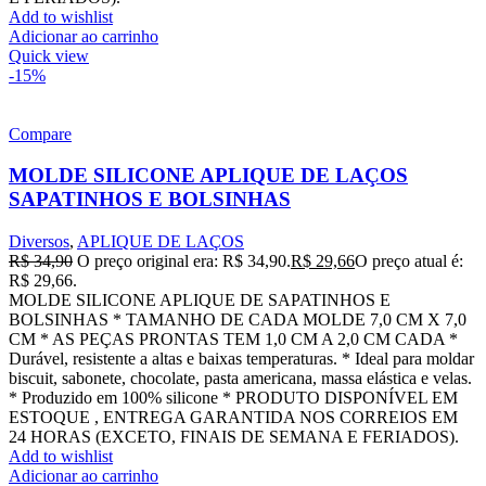
Add to wishlist
Adicionar ao carrinho
Quick view
-15%
Compare
MOLDE SILICONE APLIQUE DE LAÇOS
SAPATINHOS E BOLSINHAS
Diversos
,
APLIQUE DE LAÇOS
R$
34,90
O preço original era: R$ 34,90.
R$
29,66
O preço atual é:
R$ 29,66.
MOLDE SILICONE APLIQUE DE SAPATINHOS E
BOLSINHAS * TAMANHO DE CADA MOLDE 7,0 CM X 7,0
CM * AS PEÇAS PRONTAS TEM 1,0 CM A 2,0 CM CADA *
Durável, resistente a altas e baixas temperaturas. * Ideal para moldar
biscuit, sabonete, chocolate, pasta americana, massa elástica e velas.
* Produzido em 100% silicone * PRODUTO DISPONÍVEL EM
ESTOQUE , ENTREGA GARANTIDA NOS CORREIOS EM
24 HORAS (EXCETO, FINAIS DE SEMANA E FERIADOS).
Add to wishlist
Adicionar ao carrinho