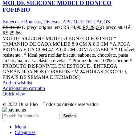
MOLDE SILICONE MODELO BONECO
FOFINHO
Bonecos e Bonecas
,
Diversos
,
APLIQUE DE LAÇOS
R$
34,90
O preço original era: R$ 34,90.
R$
29,66
O preço atual é:
R$ 29,66.
MOLDE SILICONE MODELO BONECO FOFINHO *
TAMANHO DE CADA MOLDE 8,0 CM X 8,0 CM * A PEÇA
PRONTA FICA COM 4,5 A 6,0 CM COM A CABEÇA * Durável,
resistente . * Ideal para moldar biscuit, sabonete, chocolate, pasta
americana, massa elástica e velas. * Produzido em 100% silicone *
PRODUTO DISPONÍVEL EM ESTOQUE , ENTREGA
GARANTIDA NOS CORREIOS EM 24 HORAS (EXCETO,
FINAIS DE SEMANA E FERIADOS).
Add to wishlist
Adicionar ao carrinho
Quick view
© 2022 Dura-Flex – Todos os direitos reservados.
Search
Menu
Categories