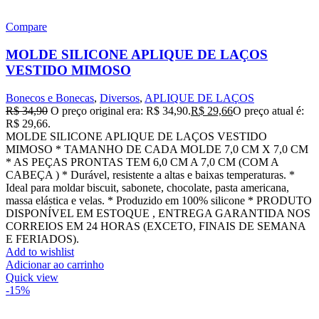
Compare
MOLDE SILICONE APLIQUE DE LAÇOS
VESTIDO MIMOSO
Bonecos e Bonecas
,
Diversos
,
APLIQUE DE LAÇOS
R$
34,90
O preço original era: R$ 34,90.
R$
29,66
O preço atual é:
R$ 29,66.
MOLDE SILICONE APLIQUE DE LAÇOS VESTIDO
MIMOSO * TAMANHO DE CADA MOLDE 7,0 CM X 7,0 CM
* AS PEÇAS PRONTAS TEM 6,0 CM A 7,0 CM (COM A
CABEÇA ) * Durável, resistente a altas e baixas temperaturas. *
Ideal para moldar biscuit, sabonete, chocolate, pasta americana,
massa elástica e velas. * Produzido em 100% silicone * PRODUTO
DISPONÍVEL EM ESTOQUE , ENTREGA GARANTIDA NOS
CORREIOS EM 24 HORAS (EXCETO, FINAIS DE SEMANA
E FERIADOS).
Add to wishlist
Adicionar ao carrinho
Quick view
-15%