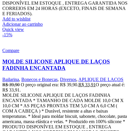
DISPONÍVEL EM ESTOQUE , ENTREGA GARANTIDA NOS
CORREIOS EM 24 HORAS (EXCETO, FINAIS DE SEMANA
E FERIADOS).
Add to wishlist
Adicionar ao carrinho
Quick view
-15%
Compare
MOLDE SILICONE APLIQUE DE LAÇOS
FADINHA ENCANTADA
Bailarina
,
Bonecos e Bonecas
,
Diversos
,
APLIQUE DE LAÇOS
R$
39,90
O preço original era: R$ 39,90.
R$
33,91
O preço atual é:
R$ 33,91.
MOLDE SILICONE APLIQUE DE LAÇOS FADINHA
ENCANTADA * TAMANHO DE CADA MOLDE 10,0 CM X
10,0 CM * AS PEÇAS PRONTAS TEM 5,0 CM A 6,0 CM (
COM A CABEÇA ) * Durável, resistente a altas e baixas
temperaturas. * Ideal para moldar biscuit, sabonete, chocolate, pasta
americana, massa elástica e velas. * Produzido em 100% silicone *
PRODUTO DISPONÍVEL EM ESTOQUE , ENTREGA