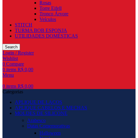
Rosas
Torre Eifell
Tronco Árvore
Veículos
STITCH
TURMA BOB ESPONJA
UTILIDADES DOMÉSTICAS
Search
Login / Register
Wishlist
0
Compare
0
items
R$
0,00
Menu
0
items
R$
0,00
Categorias
APLIQUE DE LAÇOS
APLIQUE CABELOS E MECHAS
MOLDES DE SILICONE
Arabesco
Datas Comemorativas
Halloween