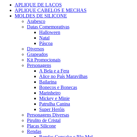
APLIQUE DE LAÇOS
APLIQUE CABELOS E MECHAS
MOLDES DE SILICONE
Arabesco
Datas Comemorativas
Halloween
Natal
Páscoa
Diversos
Grapeados
Kit Promocionais
Personagens
A Bela e a Fera
Alice no País Maravilhas
Bailarina
Bonecos e Bonecas
Marinheiro
Mickey e Minie
Patrulha Canina
Super Heróis
Personagens Diversas
Pirulito de Cristal
Placas Silicone
Rendas
Rendas Cupcake e Pão Mel