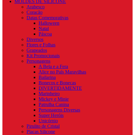
MOLDES DE SILICONE
Arabesco
Coração
Datas Comemorativas
Halloween
Natal
Páscoa
Diversos
Flores e Folhas
Grapeados
Kit Promocionais
Personagens
A Bela e a Fera
Alice no País Maravilhas
Bailarina
Bonecos e Bonecas
DIVERTIDAMENTE
Marinheiro
Mickey e Minie
Patrulha Canina
Personagens Diversas
Super Heróis
Unicórnio
Pirulito de Cristal
Placas Silicone