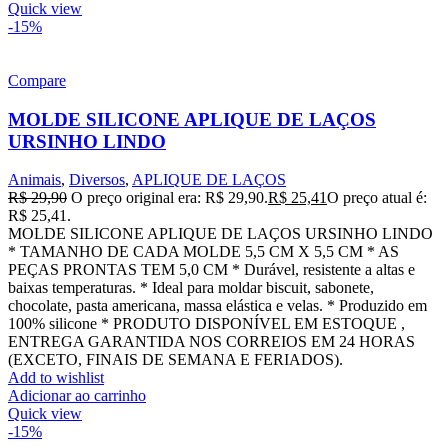
Quick view
-15%
Compare
MOLDE SILICONE APLIQUE DE LAÇOS
URSINHO LINDO
Animais
,
Diversos
,
APLIQUE DE LAÇOS
R$
29,90
O preço original era: R$ 29,90.
R$
25,41
O preço atual é:
R$ 25,41.
MOLDE SILICONE APLIQUE DE LAÇOS URSINHO LINDO
* TAMANHO DE CADA MOLDE 5,5 CM X 5,5 CM * AS
PEÇAS PRONTAS TEM 5,0 CM * Durável, resistente a altas e
baixas temperaturas. * Ideal para moldar biscuit, sabonete,
chocolate, pasta americana, massa elástica e velas. * Produzido em
100% silicone * PRODUTO DISPONÍVEL EM ESTOQUE ,
ENTREGA GARANTIDA NOS CORREIOS EM 24 HORAS
(EXCETO, FINAIS DE SEMANA E FERIADOS).
Add to wishlist
Adicionar ao carrinho
Quick view
-15%