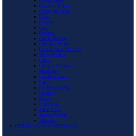
Chá de Bebê
Chaves e Portas
Chuva de Amor
Circo
Coroas
Cruz
Eventos
Fundo do Mar
Futebol e Bolas
Instrumentos Musicais
Joias e Pedras
Laços
Letras e Números
Molduras
Pérolas e Bolas
Praia
Produtos Beleza
Religião
Rosas
Unicórnio
Torre Eifell
Tronco Árvore
Veículos
UTILIDADES DOMÉSTICAS