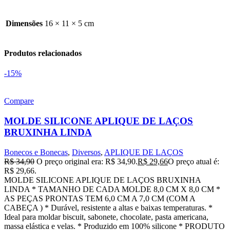
Dimensões
16 × 11 × 5 cm
Produtos relacionados
-15%
Compare
MOLDE SILICONE APLIQUE DE LAÇOS
BRUXINHA LINDA
Bonecos e Bonecas
,
Diversos
,
APLIQUE DE LAÇOS
R$
34,90
O preço original era: R$ 34,90.
R$
29,66
O preço atual é:
R$ 29,66.
MOLDE SILICONE APLIQUE DE LAÇOS BRUXINHA
LINDA * TAMANHO DE CADA MOLDE 8,0 CM X 8,0 CM *
AS PEÇAS PRONTAS TEM 6,0 CM A 7,0 CM (COM A
CABEÇA ) * Durável, resistente a altas e baixas temperaturas. *
Ideal para moldar biscuit, sabonete, chocolate, pasta americana,
massa elástica e velas. * Produzido em 100% silicone * PRODUTO