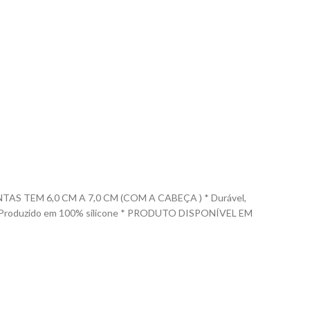
 TEM 6,0 CM A 7,0 CM (COM A CABEÇA ) * Durável,
las. * Produzido em 100% silicone * PRODUTO DISPONÍVEL EM