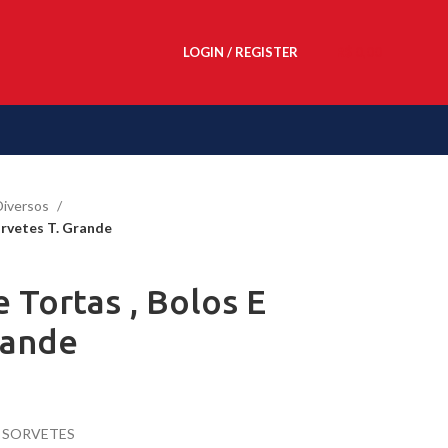
LOGIN / REGISTER
R$
0,00
Diversos
orvetes T. Grande
 Tortas , Bolos E
rande
 E SORVETES