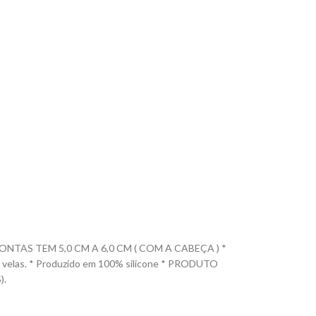
TAS TEM 5,0 CM A 6,0 CM ( COM A CABEÇA ) *
ca e velas. * Produzido em 100% silicone * PRODUTO
).