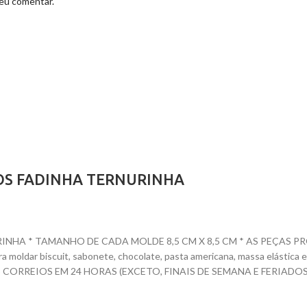
 eu comentar.
OS FADINHA TERNURINHA
HA * TAMANHO DE CADA MOLDE 8,5 CM X 8,5 CM * AS PEÇAS PRON
para moldar biscuit, sabonete, chocolate, pasta americana, massa elásti
ORREIOS EM 24 HORAS (EXCETO, FINAIS DE SEMANA E FERIADOS