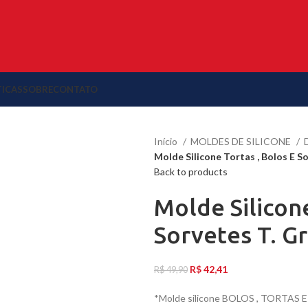
TICAS
SOBRE
CONTATO
Início
MOLDES DE SILICONE
Molde Silicone Tortas , Bolos E S
Back to products
Molde Silicone
Sorvetes T. G
R$
42,41
R$
49,90
*Molde silicone BOLOS , TORTAS