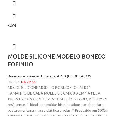
-15%
MOLDE SILICONE MODELO BONECO
FOFINHO
Bonecos e Bonecas
,
Diversos
,
APLIQUE DE LAÇOS
R$
29,66
R$
34,90
MOLDE SILICONE MODELO BONECO FOFINHO *
TAMANHO DE CADA MOLDE 8,0 CM X 8,0 CM * A PEÇA
PRONTA FICA COM 4,5 A 6,0 CM COM A CABEÇA * Durável,
resistente . * Ideal para moldar biscuit, sabonete, chocolate,
pasta americana, massa elástica e velas. * Produzido em 100%
silicone * PRODUTO DISPONÍVEL EM ESTOQUE , ENTREGA