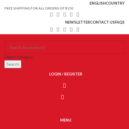
ENGLISH
COUNTRY
FREE SHIPPING FOR ALL ORDERS OF $150
NEWSLETTER
CONTACT US
FAQS
Select category
Search
LOGIN / REGISTER
R$
0,00
MENU