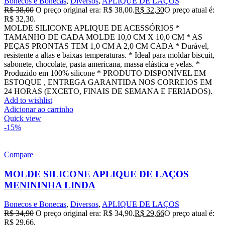
Bonecos e Bonecas
,
Diversos
,
APLIQUE DE LAÇOS
R$
38,00
O preço original era: R$ 38,00.
R$
32,30
O preço atual é:
R$ 32,30.
MOLDE SILICONE APLIQUE DE ACESSÓRIOS *
TAMANHO DE CADA MOLDE 10,0 CM X 10,0 CM * AS
PEÇAS PRONTAS TEM 1,0 CM A 2,0 CM CADA * Durável,
resistente a altas e baixas temperaturas. * Ideal para moldar biscuit,
sabonete, chocolate, pasta americana, massa elástica e velas. *
Produzido em 100% silicone * PRODUTO DISPONÍVEL EM
ESTOQUE , ENTREGA GARANTIDA NOS CORREIOS EM
24 HORAS (EXCETO, FINAIS DE SEMANA E FERIADOS).
Add to wishlist
Adicionar ao carrinho
Quick view
-15%
Compare
MOLDE SILICONE APLIQUE DE LAÇOS
MENININHA LINDA
Bonecos e Bonecas
,
Diversos
,
APLIQUE DE LAÇOS
R$
34,90
O preço original era: R$ 34,90.
R$
29,66
O preço atual é:
R$ 29,66.