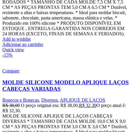
RODADOS * TAMANHO DE CADA MOLDE 7,5 CM X 7,5
CM * AS PEÇAS PRONTAS TEM 5,0 CM A 6,5 CM * Durável,
resistente a altas e baixas temperaturas. * Ideal para moldar biscuit,
sabonete, chocolate, pasta americana, massa elástica e velas. *
Produzido em 100% silicone * PRODUTO DISPONÍVEL EM
ESTOQUE , ENTREGA GARANTIDA NOS CORREIOS EM
24 HORAS (EXCETO, FINAIS DE SEMANA E FERIADOS).
Add to wishlist
Adicionar ao carrinho
Quick view
-15%
Compare
MOLDE SILICONE MODELO APLIQUE LAÇOS
CABEÇAS VARIADAS
Bonecos e Bonecas
,
Diversos
,
APLIQUE DE LAÇOS
R$
38,00
O preço original era: R$ 38,00.
R$
32,30
O preço atual é:
R$ 32,30.
MOLDE SILICONE APLIQUE DE LAÇOS CABEÇAS
DIVERSAS * TAMANHO DE CADA MOLDE 10,0 CM X 9,0
CM * AS PEÇAS PRONTAS TEM 3,0 CM X 3,0 CM * Durável,
resistente a altas e baixas temperaturas. * Ideal para moldar biscuit,