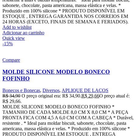
sabonete, chocolate, pasta americana, massa elástica e velas. *
Produzido em 100% silicone * PRODUTO DISPONÍVEL EM
ESTOQUE , ENTREGA GARANTIDA NOS CORREIOS EM
24 HORAS (EXCETO, FINAIS DE SEMANA E FERIADOS).
Add to wishlist
Adicionar ao carrinho
Quick view
-15%
Compare
MOLDE SILICONE MODELO BONECO
FOFINHO
Bonecos e Bonecas
,
Diversos
,
APLIQUE DE LAÇOS
R$
34,90
O preço original era: R$ 34,90.
R$
29,66
O preço atual é:
R$ 29,66.
MOLDE SILICONE MODELO BONECO FOFINHO *
TAMANHO DE CADA MOLDE 8,0 CM X 8,0 CM * A PEÇA
PRONTA FICA COM 4,5 A 6,0 CM COM A CABEÇA * Durável,
resistente . * Ideal para moldar biscuit, sabonete, chocolate, pasta
americana, massa elástica e velas. * Produzido em 100% silicone *
PRODUTO DISPONÍVEL EM ESTOQUE , ENTREGA