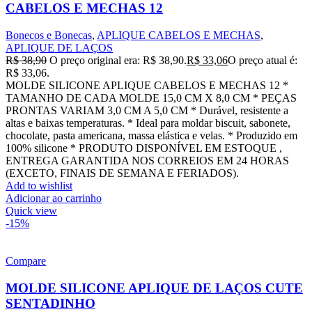
CABELOS E MECHAS 12
Bonecos e Bonecas
,
APLIQUE CABELOS E MECHAS
,
APLIQUE DE LAÇOS
R$
38,90
O preço original era: R$ 38,90.
R$
33,06
O preço atual é:
R$ 33,06.
MOLDE SILICONE APLIQUE CABELOS E MECHAS 12 *
TAMANHO DE CADA MOLDE 15,0 CM X 8,0 CM * PEÇAS
PRONTAS VARIAM 3,0 CM A 5,0 CM * Durável, resistente a
altas e baixas temperaturas. * Ideal para moldar biscuit, sabonete,
chocolate, pasta americana, massa elástica e velas. * Produzido em
100% silicone * PRODUTO DISPONÍVEL EM ESTOQUE ,
ENTREGA GARANTIDA NOS CORREIOS EM 24 HORAS
(EXCETO, FINAIS DE SEMANA E FERIADOS).
Add to wishlist
Adicionar ao carrinho
Quick view
-15%
Compare
MOLDE SILICONE APLIQUE DE LAÇOS CUTE
SENTADINHO