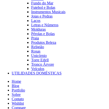
Fundo do Mar
Futebol e Bolas
Instrumentos Musicais
Joias e Pedras
Laços
Letras e Números
Molduras
Pérolas e Bolas
Praia
Produtos Beleza
Religião
Rosas
Unicórnio
Torre Eifell
Tronco Árvore
Veículos
UTILIDADES DOMÉSTICAS
Home
Blog
Portfolio
Sobre
Contato
Wishlist
Compare