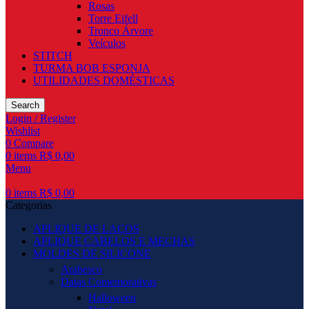
Rosas
Torre Eifell
Tronco Árvore
Veículos
STITCH
TURMA BOB ESPONJA
UTILIDADES DOMÉSTICAS
Search
Login / Register
Wishlist
0
Compare
0
items
R$
0,00
Menu
0
items
R$
0,00
Categorias
APLIQUE DE LAÇOS
APLIQUE CABELOS E MECHAS
MOLDES DE SILICONE
Arabesco
Datas Comemorativas
Halloween