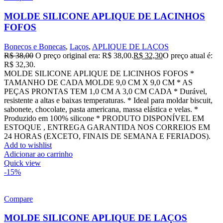
MOLDE SILICONE APLIQUE DE LACINHOS
FOFOS
Bonecos e Bonecas
,
Laços
,
APLIQUE DE LAÇOS
R$
38,00
O preço original era: R$ 38,00.
R$
32,30
O preço atual é:
R$ 32,30.
MOLDE SILICONE APLIQUE DE LICINHOS FOFOS *
TAMANHO DE CADA MOLDE 9,0 CM X 9,0 CM * AS
PEÇAS PRONTAS TEM 1,0 CM A 3,0 CM CADA * Durável,
resistente a altas e baixas temperaturas. * Ideal para moldar biscuit,
sabonete, chocolate, pasta americana, massa elástica e velas. *
Produzido em 100% silicone * PRODUTO DISPONÍVEL EM
ESTOQUE , ENTREGA GARANTIDA NOS CORREIOS EM
24 HORAS (EXCETO, FINAIS DE SEMANA E FERIADOS).
Add to wishlist
Adicionar ao carrinho
Quick view
-15%
Compare
MOLDE SILICONE APLIQUE DE LAÇOS