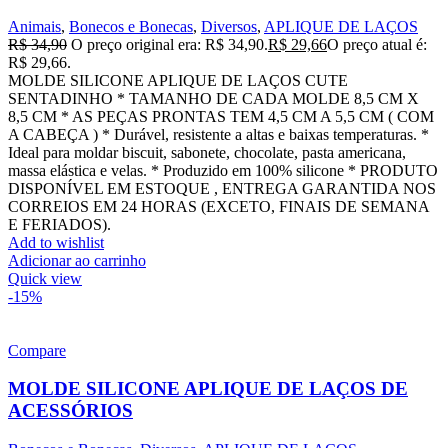
Animais
,
Bonecos e Bonecas
,
Diversos
,
APLIQUE DE LAÇOS
R$
34,90
O preço original era: R$ 34,90.
R$
29,66
O preço atual é:
R$ 29,66.
MOLDE SILICONE APLIQUE DE LAÇOS CUTE
SENTADINHO * TAMANHO DE CADA MOLDE 8,5 CM X
8,5 CM * AS PEÇAS PRONTAS TEM 4,5 CM A 5,5 CM ( COM
A CABEÇA ) * Durável, resistente a altas e baixas temperaturas. *
Ideal para moldar biscuit, sabonete, chocolate, pasta americana,
massa elástica e velas. * Produzido em 100% silicone * PRODUTO
DISPONÍVEL EM ESTOQUE , ENTREGA GARANTIDA NOS
CORREIOS EM 24 HORAS (EXCETO, FINAIS DE SEMANA
E FERIADOS).
Add to wishlist
Adicionar ao carrinho
Quick view
-15%
Compare
MOLDE SILICONE APLIQUE DE LAÇOS DE
ACESSÓRIOS