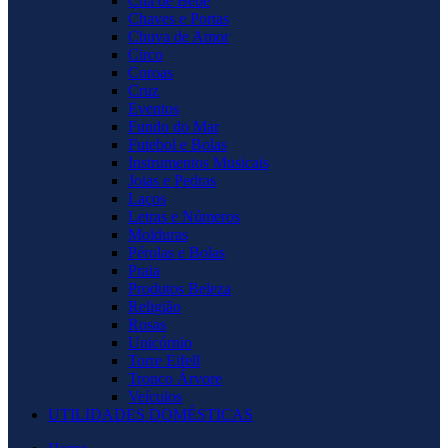
Chá de Bebê
Chaves e Portas
Chuva de Amor
Circo
Coroas
Cruz
Eventos
Fundo do Mar
Futebol e Bolas
Instrumentos Musicais
Joias e Pedras
Laços
Letras e Números
Molduras
Pérolas e Bolas
Praia
Produtos Beleza
Religião
Rosas
Unicórnio
Torre Eifell
Tronco Árvore
Veículos
UTILIDADES DOMÉSTICAS