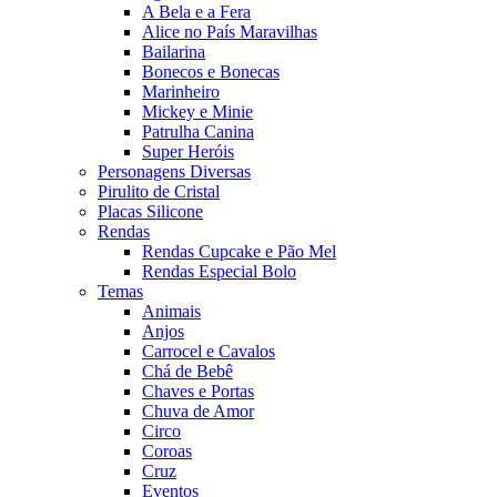
A Bela e a Fera
Alice no País Maravilhas
Bailarina
Bonecos e Bonecas
Marinheiro
Mickey e Minie
Patrulha Canina
Super Heróis
Personagens Diversas
Pirulito de Cristal
Placas Silicone
Rendas
Rendas Cupcake e Pão Mel
Rendas Especial Bolo
Temas
Animais
Anjos
Carrocel e Cavalos
Chá de Bebê
Chaves e Portas
Chuva de Amor
Circo
Coroas
Cruz
Eventos