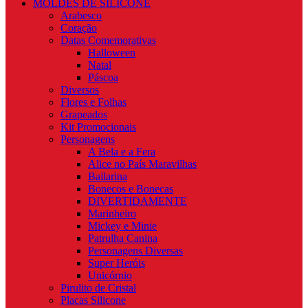
MOLDES DE SILICONE
Arabesco
Coração
Datas Comemorativas
Halloween
Natal
Páscoa
Diversos
Flores e Folhas
Grapeados
Kit Promocionais
Personagens
A Bela e a Fera
Alice no País Maravilhas
Bailarina
Bonecos e Bonecas
DIVERTIDAMENTE
Marinheiro
Mickey e Minie
Patrulha Canina
Personagens Diversas
Super Heróis
Unicórnio
Pirulito de Cristal
Placas Silicone