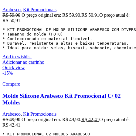
Arabesco
,
Kit Promocionais
R$
59,90
O preço original era: R$ 59,90.
R$
50,91
O preço atual é:
R$ 50,91.
* KIT PROMOCIONAL DE MOLDE SILICONE ARABESCO COM DIVERS
* Tamanho do molde (FOTO)

* Confeccionado em material flexível.

* Durável, resistente a altas e baixas temperaturas.

* Ideal para moldar velas, biscuit, sabonete, chocolat
Add to wishlist
Adicionar ao carrinho
Quick view
-15%
Compare
Molde Silicone Arabesco Kit Promocional C/ 02
Moldes
Arabesco
,
Kit Promocionais
R$
49,90
O preço original era: R$ 49,90.
R$
42,41
O preço atual é:
R$ 42,41.
* KIT PROMOCIONAL 02 MOLDES ARABESCO
