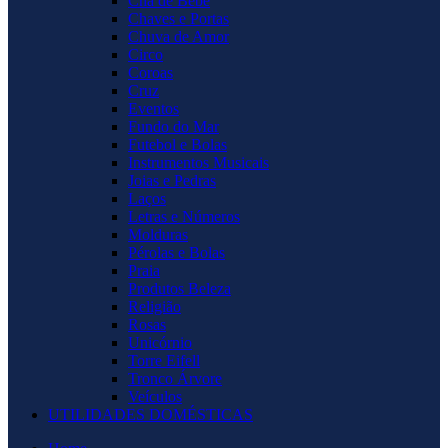
Chá de Bebê
Chaves e Portas
Chuva de Amor
Circo
Coroas
Cruz
Eventos
Fundo do Mar
Futebol e Bolas
Instrumentos Musicais
Joias e Pedras
Laços
Letras e Números
Molduras
Pérolas e Bolas
Praia
Produtos Beleza
Religião
Rosas
Unicórnio
Torre Eifell
Tronco Árvore
Veículos
UTILIDADES DOMÉSTICAS