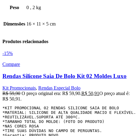
Peso
0
,
2 kg
Dimensões
16 × 11 × 5 cm
Produtos relacionados
-15%
Compare
Rendas Silicone Saia De Bolo Kit 02 Moldes Luxo
Kit Promocionais
,
Rendas Especial Bolo
R$
59,90
O preço original era: R$ 59,90.
R$
50,91
O preço atual é:
R$ 50,91.
*KIT PROMOCIONAL 02 RENDAS SILICONE SAIA DE BOLO

*MATERIAL: SILICONE DE ALTA QUALIDADE MACIO E FLEXÍVEL.

*REUTILIZÁVEL.SUPORTA ATÉ 300ºC.

*TAMANHO TOTAL DO MOLDE: (FOTO DO PRODUTO)

*NAS CORES ROSA

*TIRE SUAS DÚVIDAS NO CAMPO DE PERGUNTAS.

*Garantia: PRODUTO NOVO.