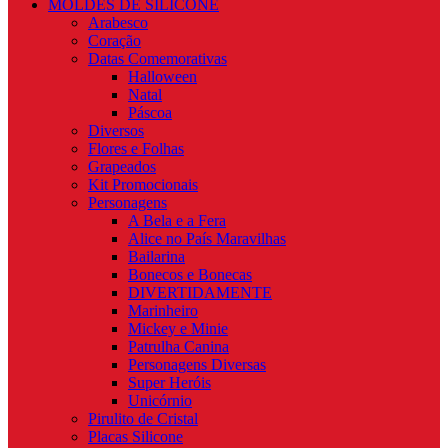
MOLDES DE SILICONE
Arabesco
Coração
Datas Comemorativas
Halloween
Natal
Páscoa
Diversos
Flores e Folhas
Grapeados
Kit Promocionais
Personagens
A Bela e a Fera
Alice no País Maravilhas
Bailarina
Bonecos e Bonecas
DIVERTIDAMENTE
Marinheiro
Mickey e Minie
Patrulha Canina
Personagens Diversas
Super Heróis
Unicórnio
Pirulito de Cristal
Placas Silicone