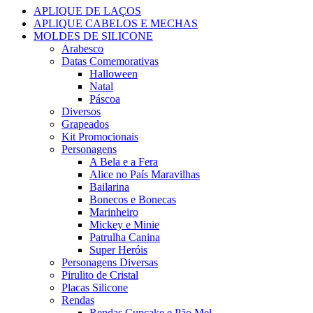
APLIQUE DE LAÇOS
APLIQUE CABELOS E MECHAS
MOLDES DE SILICONE
Arabesco
Datas Comemorativas
Halloween
Natal
Páscoa
Diversos
Grapeados
Kit Promocionais
Personagens
A Bela e a Fera
Alice no País Maravilhas
Bailarina
Bonecos e Bonecas
Marinheiro
Mickey e Minie
Patrulha Canina
Super Heróis
Personagens Diversas
Pirulito de Cristal
Placas Silicone
Rendas
Rendas Cupcake e Pão Mel