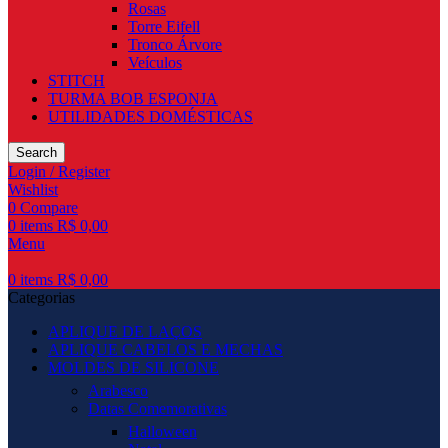
Rosas
Torre Eifell
Tronco Árvore
Veículos
STITCH
TURMA BOB ESPONJA
UTILIDADES DOMÉSTICAS
Search
Login / Register
Wishlist
0
Compare
0
items
R$
0,00
Menu
0
items
R$
0,00
Categorias
APLIQUE DE LAÇOS
APLIQUE CABELOS E MECHAS
MOLDES DE SILICONE
Arabesco
Datas Comemorativas
Halloween