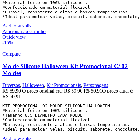
*Material feito em 100% silicone .

*Confeccionado em material flexível

*Durável, resistente a altas e baixas temperaturas.

*Ideal para moldar velas, biscuit, sabonete, chocolate,
Add to wishlist
Adicionar ao carrinho
Quick view
-15%
Compare
Molde Silicone Halloween Kit Promocional C/ 02
Moldes
Diversos
,
Halloween
,
Kit Promocionais
,
Personagens
R$
59,90
O preço original era: R$ 59,90.
R$
50,91
O preço atual é:
R$ 50,91.
KIT PROMOCIONAL 02 MOLDE SILICONE HALLOWEEN

*Material feito em 100% silicone .

*Tamanho 8,5 DIÂMETRO CADA MOLDE

*Confeccionado em material flexível

*Durável, resistente a altas e baixas temperaturas.

*Ideal para moldar velas, biscuit, sabonete, chocolate,
Add to wishlist