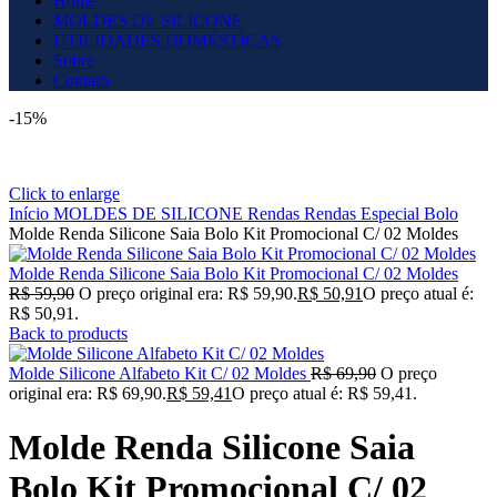
Home
MOLDES DE SILICONE
UTILIDADES DOMÉSTICAS
Sobre
Contato
-15%
Click to enlarge
Início
MOLDES DE SILICONE
Rendas
Rendas Especial Bolo
Molde Renda Silicone Saia Bolo Kit Promocional C/ 02 Moldes
Molde Renda Silicone Saia Bolo Kit Promocional C/ 02 Moldes
R$
59,90
O preço original era: R$ 59,90.
R$
50,91
O preço atual é:
R$ 50,91.
Back to products
Molde Silicone Alfabeto Kit C/ 02 Moldes
R$
69,90
O preço
original era: R$ 69,90.
R$
59,41
O preço atual é: R$ 59,41.
Molde Renda Silicone Saia
Bolo Kit Promocional C/ 02