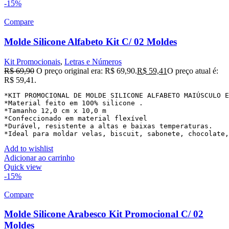
-15%
Compare
Molde Silicone Alfabeto Kit C/ 02 Moldes
Kit Promocionais
,
Letras e Números
R$
69,90
O preço original era: R$ 69,90.
R$
59,41
O preço atual é:
R$ 59,41.
*KIT PROMOCIONAL DE MOLDE SILICONE ALFABETO MAIÚSCULO E
*Material feito em 100% silicone .

*Tamanho 12,0 cm x 10,0 m

*Confeccionado em material flexível

*Durável, resistente a altas e baixas temperaturas.

*Ideal para moldar velas, biscuit, sabonete, chocolate,
Add to wishlist
Adicionar ao carrinho
Quick view
-15%
Compare
Molde Silicone Arabesco Kit Promocional C/ 02
Moldes