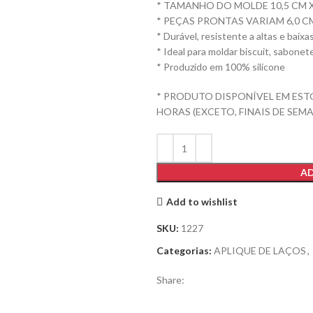
* TAMANHO DO MOLDE 10,5 CM X
* PEÇAS PRONTAS VARIAM 6,0 CM
* Durável, resistente a altas e baix
* Ideal para moldar biscuit, sabonet
* Produzido em 100% silicone
* PRODUTO DISPONÍVEL EM EST
HORAS (EXCETO, FINAIS DE SEMA
AD
Add to wishlist
SKU:
1227
Categorias:
APLIQUE DE LAÇOS
,
Share: