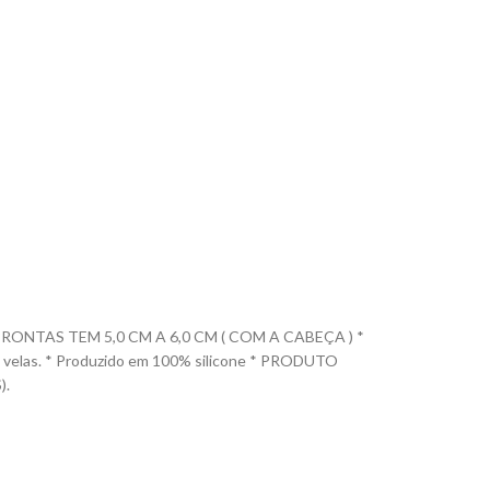
ONTAS TEM 5,0 CM A 6,0 CM ( COM A CABEÇA ) *
ca e velas. * Produzido em 100% silicone * PRODUTO
).