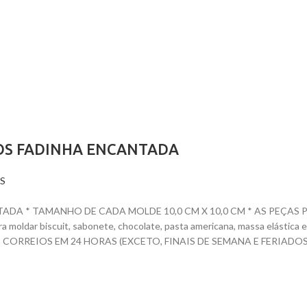
ÇOS FADINHA ENCANTADA
S
A * TAMANHO DE CADA MOLDE 10,0 CM X 10,0 CM * AS PEÇAS PR
para moldar biscuit, sabonete, chocolate, pasta americana, massa elásti
ORREIOS EM 24 HORAS (EXCETO, FINAIS DE SEMANA E FERIADOS